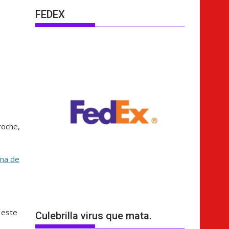
FEDEX
roche,
ana de
 este
Culebrilla virus que mata.