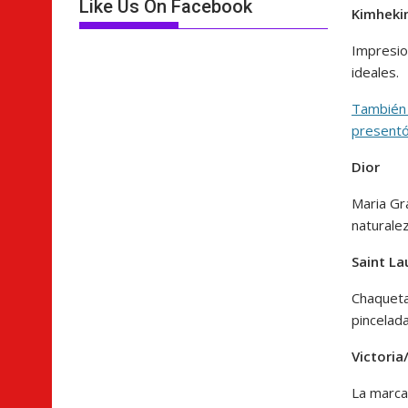
Like Us On Facebook
Kimhek
Impresio
ideales.
También 
presentó
Dior
Maria Gr
naturalez
Saint La
Chaqueta
pincelad
Victori
La marca