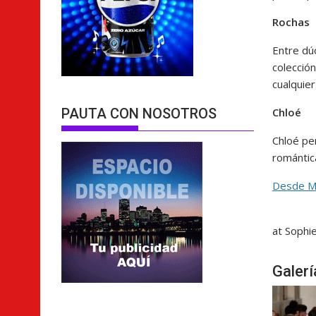
Rochas
Entre dú
colección
cualquie
PAUTA CON NOSOTROS
Chloé
Chloé per
romántic
Desde Ma
at Sophi
Galer