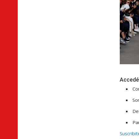
Accedé 
Co
So
De
Par
Suscribit