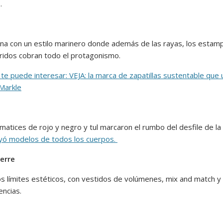
…
na con un estilo marinero donde además de las rayas, los esta
ridos cobran todo el protagonismo.
te puede interesar: VEJA: la marca de zapatillas sustentable que 
Markle
 matices de rojo y negro y tul marcaron el rumbo del desfile de l
uyó modelos de todos los cuerpos.
Serre
os límites estéticos, con vestidos de volúmenes, mix and match y
encias.