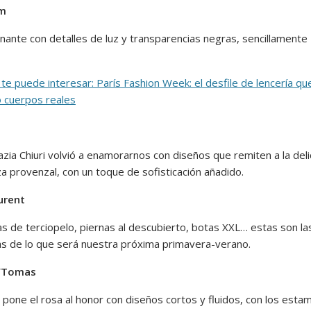
im
nante con detalles de luz y transparencias negras, sencillamente
te puede interesar: París Fashion Week: el desfile de lencería qu
 cuerpos reales
azia Chiuri volvió a enamorarnos con diseños que remiten a la del
a provenzal, con un toque de sofisticación añadido.
urent
s de terciopelo, piernas al descubierto, botas XXL… estas son la
as de lo que será nuestra próxima primavera-verano.
a/Tomas
 pone el rosa al honor con diseños cortos y fluidos, con los est