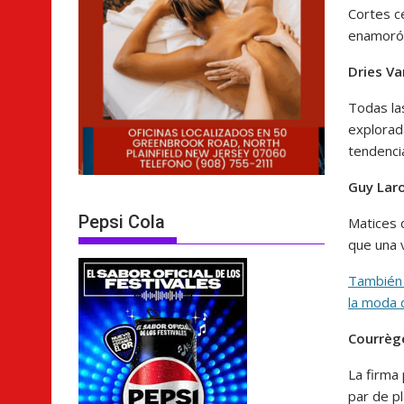
Cortes ce
enamoró 
Dries V
Todas la
explorad
tendenci
Guy Lar
Pepsi Cola
Matices d
que una 
También 
la moda 
Courrè
La firma
par de p