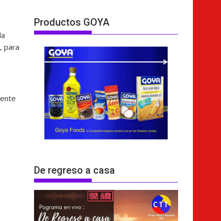
Productos GOYA
la
, para
mente
De regreso a casa