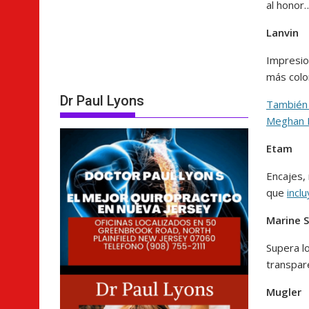
al honor
Lanvin
Impresio
más colo
Dr Paul Lyons
También 
Meghan 
Etam
Encajes,
que
incl
Marine 
Supera l
transpar
Mugler