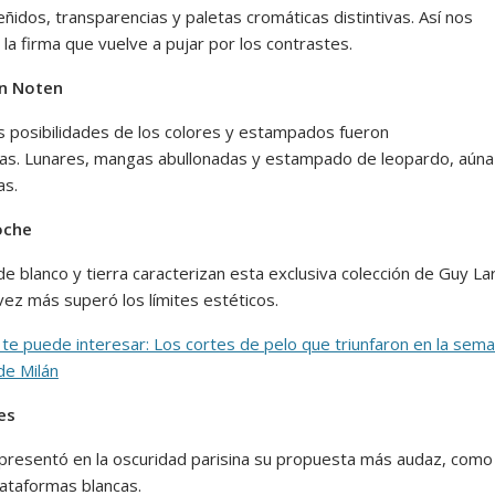
ñidos, transparencias y paletas cromáticas distintivas. Así nos
la firma que vuelve a pujar por los contrastes.
an Noten
s posibilidades de los colores y estampados fueron
as. Lunares, mangas abullonadas y estampado de leopardo, aúna
as.
oche
e blanco y tierra caracterizan esta exclusiva colección de Guy La
vez más superó los límites estéticos.
te puede interesar: Los cortes de pelo que triunfaron en la sem
de Milán
ges
 presentó en la oscuridad parisina su propuesta más audaz, como
lataformas blancas.