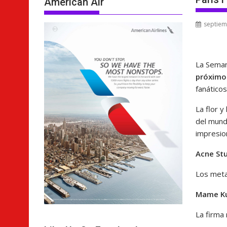
American Air
septiem
La Seman
próximo
fanático
La flor y
del mund
impresio
Acne St
Los meta
Mame K
La firma