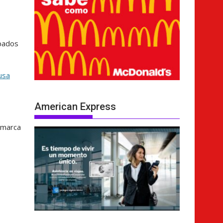
mpados
usa
American Express
a marca