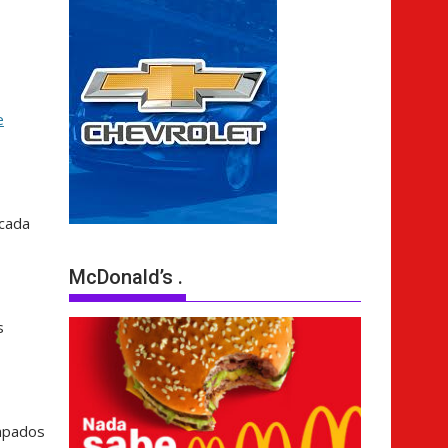
e
icada
McDonald’s .
s
ampados