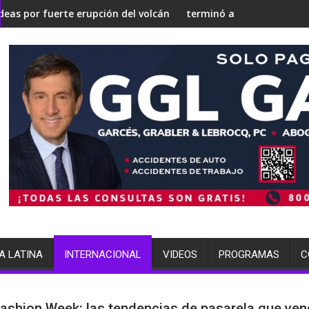
'Gaza silenciosa'
egia nuclear
ción del volcán de Fuego
terminó arrestada por múltiples cargos
A LATINA
INTERNACIONAL
VIDEOS
PROGRAMAS
C
Fashion Week: las tendencias de pasarela que ve