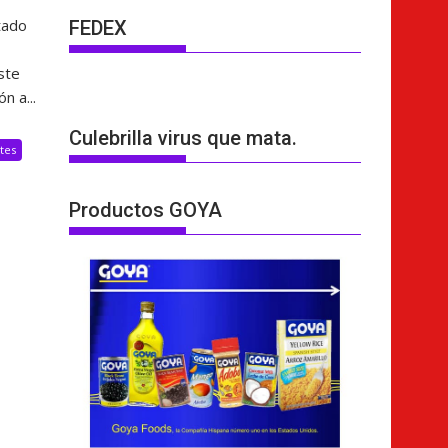
tado
FEDEX
ste
n a...
Culebrilla virus que mata.
tes
Productos GOYA