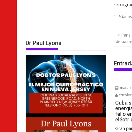
retrógrad
Estados
Nave
Paris
de
de pasa
Dr Paul Lyons
entra
Entrad
marzo 
tricolor
Cuba s
energí
fallo e
eléctri
Gran pa