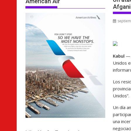
American Air
Afgani
septiem
Kabul
— 
Unidos e
informar
Los resi
provinci
Unidos”.
Un día an
participa
una ince
negociac