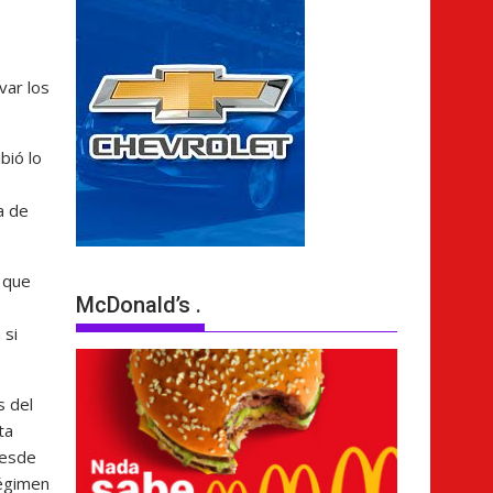
var los
bió lo
a de
 que
McDonald’s .
 si
s del
ta
desde
régimen