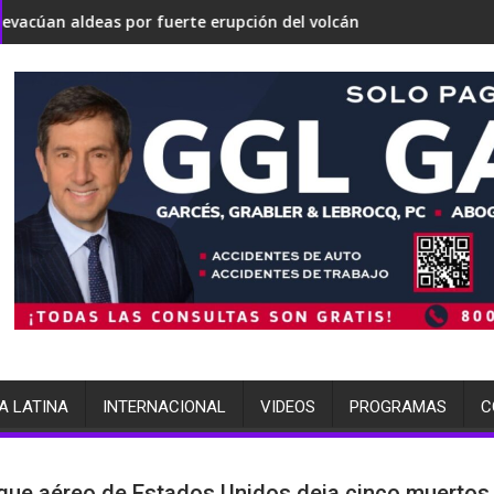
nvertirse en una 'Gaza silenciosa'
e sobre su estrategia nuclear
s por fuerte erupción del volcán de Fuego
terminó arrestada por múlti
A LATINA
INTERNACIONAL
VIDEOS
PROGRAMAS
C
que aéreo de Estados Unidos deja cinco muertos