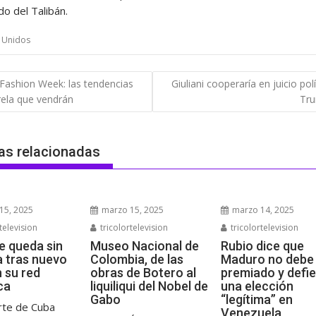
o del Talibán.
 Unidos
gación
 Fashion Week: las tendencias
Giuliani cooperaría en juicio polí
rela que vendrán
Tr
das
as relacionadas
15, 2025
marzo 15, 2025
marzo 14, 2025
television
tricolortelevision
tricolortelevision
e queda sin
Museo Nacional de
Rubio dice que
a tras nuevo
Colombia, de las
Maduro no debe 
n su red
obras de Botero al
premiado y defi
ca
liquiliqui del Nobel de
una elección
Gabo
“legítima” en
rte de Cuba
Venezuela