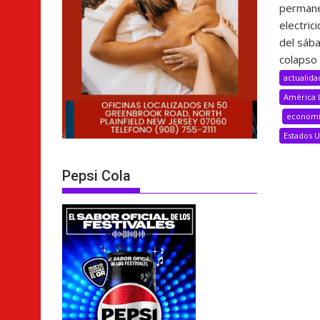
permane
electric
del sáb
colapso 
actualida
América 
econom
Estados 
Pepsi Cola