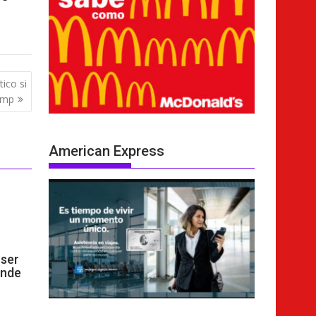
tico si
ump
American Express
ser
ende