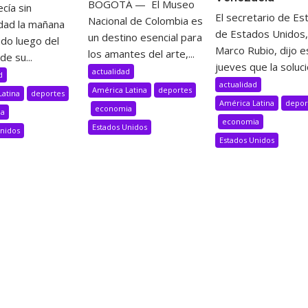
BOGOTÁ — El Museo
cía sin
El secretario de Es
Nacional de Colombia es
idad la mañana
de Estados Unidos,
un destino esencial para
ado luego del
Marco Rubio, dijo e
los amantes del arte,...
de su...
jueves que la solució
actualidad
d
actualidad
América Latina
deportes
Latina
deportes
América Latina
depor
economia
ia
economia
Estados Unidos
Unidos
Estados Unidos