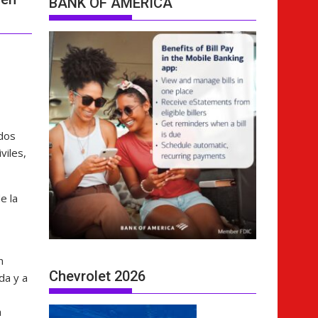
BANK OF AMERICA
dos
viles,
e la
n
Chevrolet 2026
da y a
a