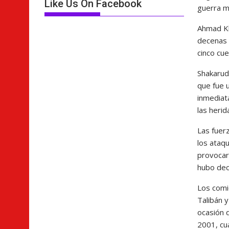
Like Us On Facebook
guerra m
Ahmad Kha
decenas 
cinco cue
Shakarudd
que fue u
inmediat
las herid
Las fuer
los ataq
provocar
hubo dec
Los comi
Talibán 
ocasión q
2001, cu