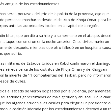
ás antigua de los estadounidenses.
n Serat, portavoz del jefe de la policía de la provincia, dijo que
de personas marcharon desde el distrito de Khoja Omari para lle
rpos ante las autoridades locales en la capital de la región.
in Khan, que perdió a su hijo y a su hermano en el ataque, descri
n ataque con un dron en la noche anterior. Cinco civiles murieron
amente después, mientras que otro falleció en un hospital a caus
as que sufrió.
zas militares de Estados Unidos en Kabul confirmaron el domingo
ues aéreos cerca de los distritos de Khoja Omari y de Khogyani
on la muerte de 11 combatientes del Talibán, pero no informaron
esos de civiles.
cios el sábado se vieron eclipsados por la violencia, por amenaza
y acusaciones generalizadas de mala gestión y abusos. Fue la cuar
ue los afganos acuden a las casillas para elegir a un presidente 
ando la coalición liderada por los estadounidenses derrocó a un 