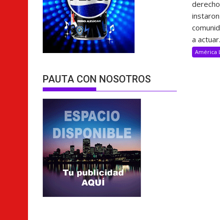
derech
instaron
comunida
a actuar.
América 
PAUTA CON NOSOTROS