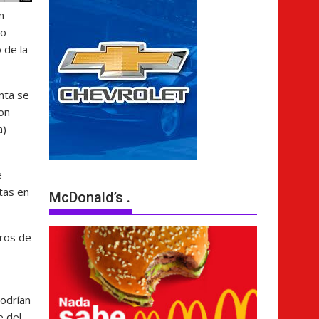
n
jo
 de la
nta se
con
a)
e
tas en
McDonald’s .
tros de
podrían
e del