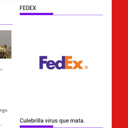
FEDEX
0
a
ingo
Culebrilla virus que mata.
.