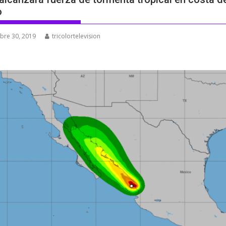
o
bre 30, 2019
tricolortelevision