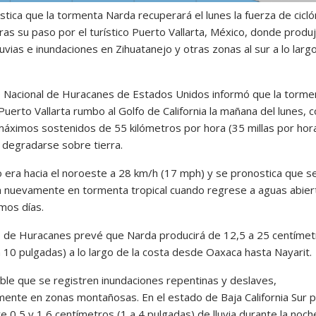
tica que la tormenta Narda recuperará el lunes la fuerza de cicló
tras su paso por el turístico Puerto Vallarta, México, donde produ
luvias e inundaciones en Zihuatanejo y otras zonas al sur a lo largo
o Nacional de Huracanes de Estados Unidos informó que la torme
Puerto Vallarta rumbo al Golfo de California la mañana del lunes, 
máximos sostenidos de 55 kilómetros por hora (35 millas por hor
 degradarse sobre tierra.
 era hacia el noroeste a 28 km/h (17 mph) y se pronostica que s
a nuevamente en tormenta tropical cuando regrese a aguas abier
mos días.
o de Huracanes prevé que Narda producirá de 12,5 a 25 centíme
 a 10 pulgadas) a lo largo de la costa desde Oaxaca hasta Nayarit.
ble que se registren inundaciones repentinas y deslaves,
mente en zonas montañosas. En el estado de Baja California Sur 
e 0,5 y 1,6 centímetros (1 a 4 pulgadas) de lluvia durante la noch