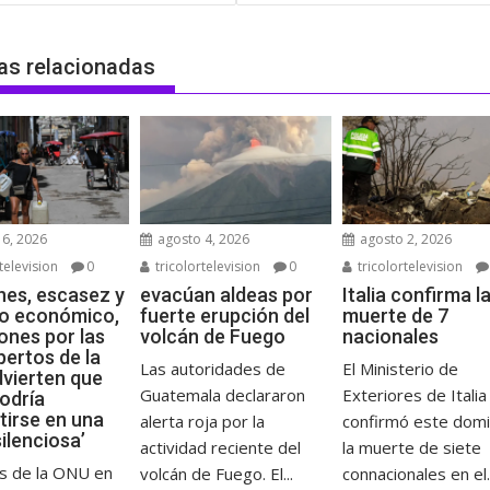
das
as relacionadas
6, 2026
agosto 4, 2026
agosto 2, 2026
television
0
tricolortelevision
0
tricolortelevision
es, escasez y
evacúan aldeas por
Italia confirma l
o económico,
fuerte erupción del
muerte de 7
ones por las
volcán de Fuego
nacionales
pertos de la
Las autoridades de
El Ministerio de
vierten que
Guatemala declararon
Exteriores de Italia
odría
tirse en una
alerta roja por la
confirmó este dom
ilenciosa’
actividad reciente del
la muerte de siete
s de la ONU en
volcán de Fuego. El...
connacionales en el..