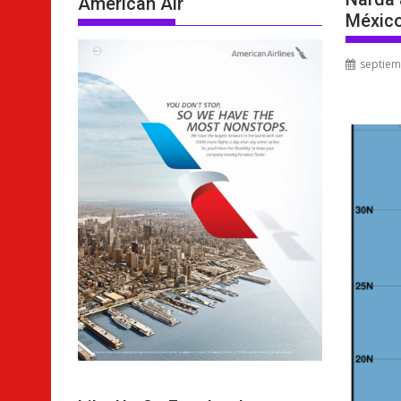
American Air
Méxic
septiem