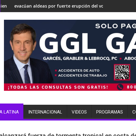
ía convertirse en una 'Gaza silenciosa'
debate sobre su estrategia nuclear
aldeas por fuerte erupción del volcán de Fuego
terminó arrestada por 
A LATINA
INTERNACIONAL
VIDEOS
PROGRAMAS
C
alcanzará fuerza de tormenta tropical en costa d