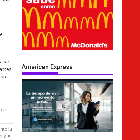
el
a se
American Express
 antes
este
pick
nte la
ana