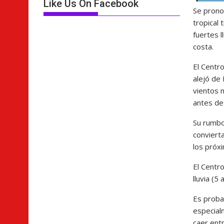
Like Us On Facebook
Se pronos
tropical 
fuertes l
costa.
El Centr
alejó de 
vientos 
antes de
Su rumbo
conviert
los próxi
El Centr
lluvia (5
Es proba
especial
caer entr