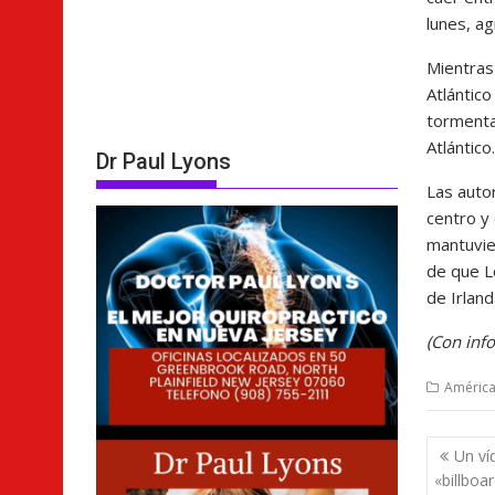
lunes, a
Mientras 
Atlántic
tormenta
Atlántico.
Dr Paul Lyons
Las auto
centro y
mantuvie
de que L
de Irland
(Con inf
América
Nave
Un ví
de
«billboa