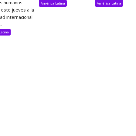
os humanos
América Latina
América Latina
 este jueves a la
d internacional
..
Latina