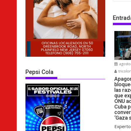
entra
Entrad
agosto 
Pepsi Cola
tricolor
Apagon
bloque
las raz
que ex
ONU ad
Cuba p
conver
‘Gaza s
Experto