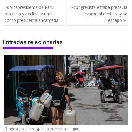
Navegación
Vicepresidenta de Perú
Excongresista estaba presa, la
de
renuncia y declina asumir
llevaron al dentista y se
entradas
como presidenta encargada
escapó
Entradas relacionadas
agosto 6, 2026
tricolortelevision
0