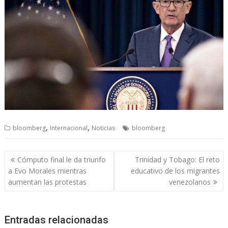
,
,
bloomberg
Internacional
Noticias
bloomberg
Navegación
Cómputo final le da triunfo
Trinidad y Tobago: El reto
de
a Evo Morales mientras
educativo de los migrantes
entradas
aumentan las protestas
venezolanos
Entradas relacionadas