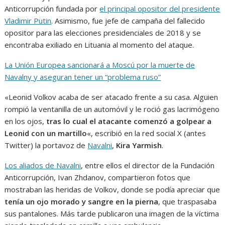
Anticorrupción fundada por
el principal opositor del presidente
Vladimir Putin
. Asimismo, fue jefe de campaña del fallecido
opositor para las elecciones presidenciales de 2018 y se
encontraba exiliado en Lituania al momento del ataque.
La Unión Europea sancionará a Moscú por la muerte de
Navalny y aseguran tener un “problema ruso”
«Leonid Volkov acaba de ser atacado frente a su casa. Alguien
rompió la ventanilla de un automóvil y le roció gas lacrimógeno
en los ojos,
tras lo cual el atacante comenzó a golpear a
Leonid con un martillo
«, escribió en la red social X (antes
Twitter) la portavoz de
Navalni
,
Kira Yarmish
.
Los aliados de Navalni
, entre ellos el director de la Fundación
Anticorrupción, Ivan Zhdanov, compartieron fotos que
mostraban las heridas de Volkov, donde se podía apreciar que
tenía un ojo morado y sangre en la pierna
, que traspasaba
sus pantalones. Más tarde publicaron una imagen de la víctima