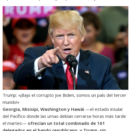
Trump: «¡Bajo el corrupto Joe Biden, somos un país del tercer
mundo!»
Georgia, Misisipi, Washington y Hawái
—el estado insular
del Pacífico donde las urnas debían cerrarse horas más tarde
el martes—
ofrecían un total combinado de 161
delegados en el bando republicano, y Trump, sin