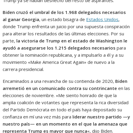
Trump ya se habían deshecho del resto de aspirantes.
Biden cruzó el umbral de los 1.968 delegados necesarios
al ganar Georgia
, un estado bisagra de
Estados Unidos
,
donde Trump enfrenta un juicio por una supuesta conspiración
para alterar los resultados de las últimas elecciones. Por su
parte,
la victoria de Trump en el estado de Washington le
ayudó a asegurarse los 1.215 delegados necesarios
para
obtener la nominación republicana, y a impulsarlo a él y a su
movimiento «Make America Great Again» de nuevo a la
carrera presidencial.
Encaminados a una revancha de su contienda de 2020,
Biden
arremetió en un comunicado
contra su contrincante
en las
elecciones de noviembre. «Me siento honrado de que la
amplia coalición de votantes que representa la rica diversidad
del Partido Demócrata en todo el país haya depositado su
confianza en mí una vez más para l
iderar nuestro partido —y
nuestro país— en un momento en el que la amenaza que
representa Trump es mayor que nunca
«, dijo Biden.