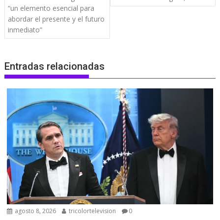
entradas
“un elemento esencial para
abordar el presente y el futuro
inmediato”
Entradas relacionadas
agosto 8, 2026
tricolortelevision
0