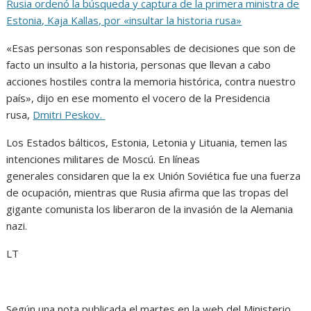
Rusia ordenó la búsqueda y captura de la primera ministra de
Estonia, Kaja Kallas, por «insultar la historia rusa»
«Esas personas son responsables de decisiones que son de
facto un insulto a la historia, personas que llevan a cabo
acciones hostiles contra la memoria histórica, contra nuestro
país», dijo en ese momento el vocero de la Presidencia
rusa,
Dmitri Peskov.
Los Estados bálticos, Estonia, Letonia y Lituania, temen las
intenciones militares de Moscú. En líneas
generales considaren que la ex Unión Soviética fue una fuerza
de ocupación, mientras que Rusia afirma que las tropas del
gigante comunista los liberaron de la invasión de la Alemania
nazi.
LT
Según una nota publicada el martes en la web del Ministerio