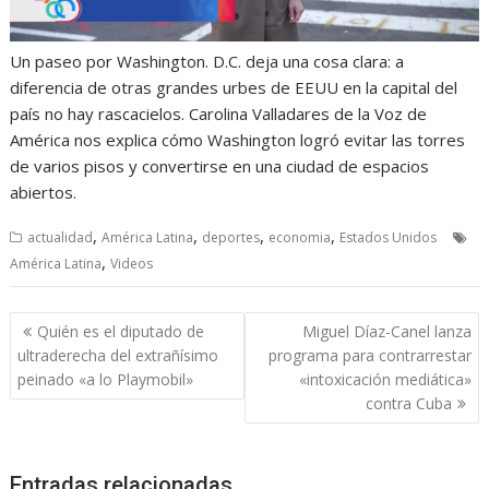
Un paseo por Washington. D.C. deja una cosa clara: a
diferencia de otras grandes urbes de EEUU en la capital del
país no hay rascacielos. Carolina Valladares de la Voz de
América nos explica cómo Washington logró evitar las torres
de varios pisos y convertirse en una ciudad de espacios
abiertos.
,
,
,
,
actualidad
América Latina
deportes
economia
Estados Unidos
,
América Latina
Videos
Navegación
Quién es el diputado de
Miguel Díaz-Canel lanza
de
ultraderecha del extrañísimo
programa para contrarrestar
entradas
peinado «a lo Playmobil»
«intoxicación mediática»
contra Cuba
Entradas relacionadas