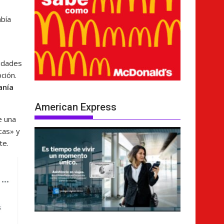
abía
ridades
ción.
anía
American Express
e una
cas» y
te.