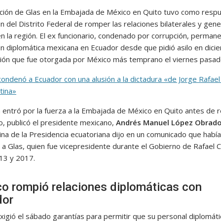
ción de Glas en la Embajada de México en Quito tuvo como resp
ón del Distrito Federal de romper las relaciones bilaterales y gen
n la región. El ex funcionario, condenado por corrupción, permane
ión diplomática mexicana en Ecuador desde que pidió asilo en dici
ción que fue otorgada por México más temprano el viernes pasad
ondenó a Ecuador con una alusión a la dictadura «de Jorge Rafael
tina»
a entró por la fuerza a la Embajada de México en Quito antes de r
to, publicó el presidente mexicano,
Andrés Manuel López Obrado
cina de la Presidencia ecuatoriana dijo en un comunicado que había
 a Glas, quien fue vicepresidente durante el Gobierno de Rafael 
13 y 2017.
o rompió relaciones diplomáticas con
dor
xigió el sábado garantías para permitir que su personal diplomáti