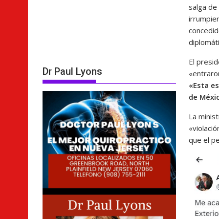
salga de
irrumpie
concedido
diplomáti
El presi
Dr Paul Lyons
«entraron
«Esta es
de Méxi
La minist
«violaci
que el p