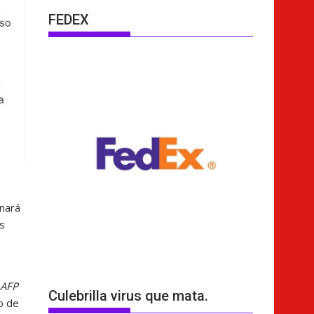
FEDEX
onará
s
AFP
Culebrilla virus que mata.
o de