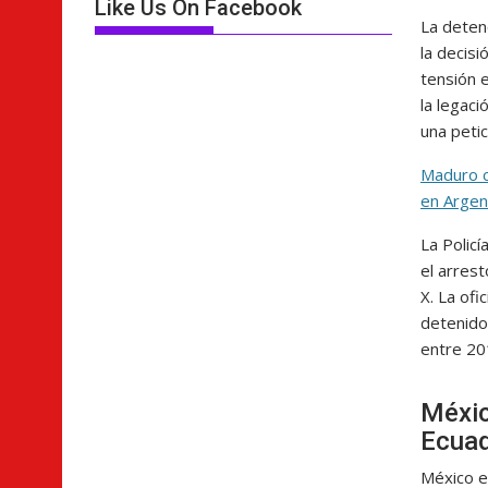
Like Us On Facebook
La deten
la decisi
tensión e
la legac
una peti
Maduro c
en Argen
La Policí
el arres
X. La ofi
detenido
entre 20
Méxic
Ecua
México e