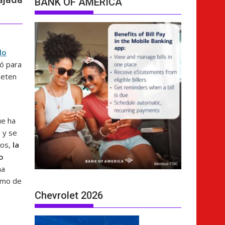
BANK OF AMERICA
lo
ió para
peten
ue ha
 y se
tos,
la
o
na
como de
Chevrolet 2026