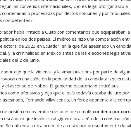
según los convenios internacionales, «no es legal otorgar asilo a
 condenadas o procesadas por delitos comunes y por tribunales
os competentes».
rador había irritado a Quito con comentarios que equiparaban la
 política en los dos países. El miércoles hizo una comparación entr
a electoral de 2023 en Ecuador, en la que fue asesinado un candid
ial, y la criminalidad en México antes de las elecciones legislativa
iales del 2 de junio.
rador dijo que la violencia y la «manipulación» por parte de algu
rovocaron una caída en la popularidad de la candidata izquierdist
 y el ascenso de Noboa. El gobierno ecuatoriano criticó sus
ios como ofensivos y dijo que el país todavía estaba de luto por 
 asesinado, Fernando Villavicencio, un feroz oponente a la corrup
ió de prisión en noviembre después de cumplir
condena por corr
n escándalo que involucra al gigante brasileño de la construcción
t. Se enfrenta a otra orden de arresto por presuntamente desvi