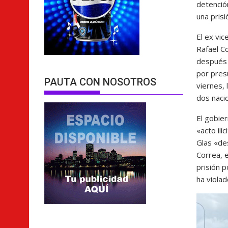
detenció
una pris
El ex vic
Rafael C
después 
por presu
PAUTA CON NOSOTROS
viernes, 
dos naci
El gobier
«acto ilí
Glas «des
Correa, 
prisión p
ha violad