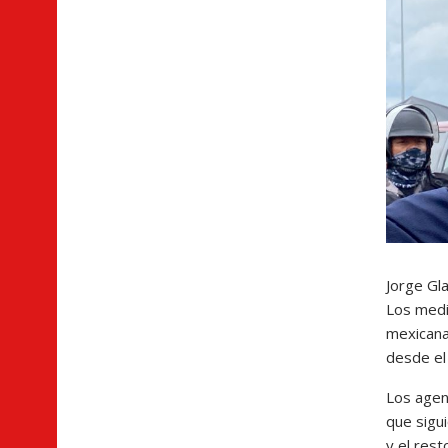
Jorge Gl
Los medi
mexicana
desde el 
Los agen
que sigu
y el res