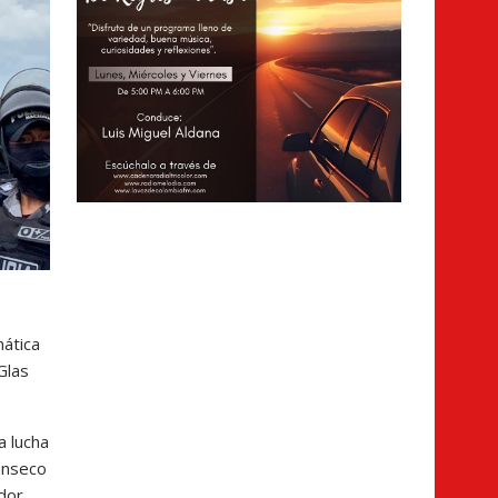
mática
Glas
a lucha
anseco
ador