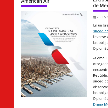
American Air
de Méx
abril 6,
En un bre
sucedid
llevarse
las obli
Diplomát
«Como Es
otorgado
encuentr
Repúblic
sucedid
observan
las obli
Diplomát
Diana M