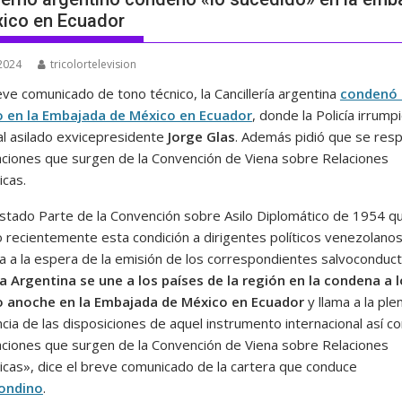
ico en Ecuador
 2024
tricolortelevision
ve comunicado de tono técnico, la Cancillería argentina
condenó 
o en la Embajada de México en Ecuador
, donde la Policía irrump
 al asilado exvicepresidente
Jorge Glas
. Además pidió que se res
gaciones que surgen de la Convención de Viena sobre Relaciones
icas.
tado Parte de la Convención sobre Asilo Diplomático de 1954 q
 recientemente esta condición a dirigentes políticos venezolanos
a a la espera de la emisión de los correspondientes salvoconduc
a Argentina se une a los países de la región en la condena a l
o anoche en la Embajada de México en Ecuador
y llama a la ple
cia de las disposiciones de aquel instrumento internacional así 
gaciones que surgen de la Convención de Viena sobre Relaciones
icas», dice el breve comunicado de la cartera que conduce
ondino
.