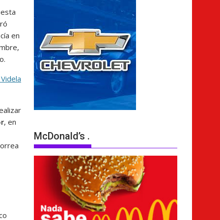
uesta
eró
cía en
embre,
o.
 Videla
ealizar
r
, en
McDonald’s .
Correa
co