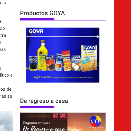
o a
Productos GOYA
a
ado
tra
l
las
e
ítico a
ños de
uras se
De regreso a casa