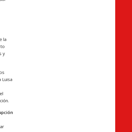
e la
ato
s y
nos
a Luisa
el
ción.
upción
ar