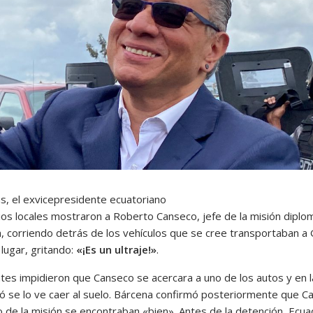
as, el exvicepresidente ecuatoriano
os locales mostraron a Roberto Canseco, jefe de la misión diplo
, corriendo detrás de los vehículos que se cree transportaban a 
lugar, gritando:
«¡Es un ultraje!»
.
tes impidieron que Canseco se acercara a uno de los autos y en l
ió se lo ve caer al suelo. Bárcena confirmó posteriormente que C
to de la misión se encontraban «bien». Antes de la detención, Ecu