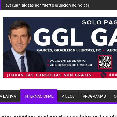
tirse en una 'Gaza silenciosa'
bre su estrategia nuclear
 fuerte erupción del volcán de Fuego
terminó arrestada por múltiples
A LATINA
INTERNACIONAL
VIDEOS
PROGRAMAS
C
ierno argentino condenó «lo sucedido» en la emb