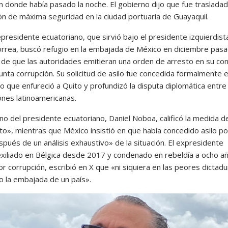
n donde había pasado la noche. El gobierno dijo que fue trasladad
ión de máxima seguridad en la ciudad portuaria de Guayaquil.
epresidente ecuatoriano, que sirvió bajo el presidente izquierdist
orrea, buscó refugio en la embajada de México en diciembre pas
de que las autoridades emitieran una orden de arresto en su con
nta corrupción. Su solicitud de asilo fue concedida formalmente e
lo que enfureció a Quito y profundizó la disputa diplomática entre 
ones latinoamericanas.
no del presidente ecuatoriano, Daniel Noboa, calificó la medida d
cito», mientras que México insistió en que había concedido asilo pol
pués de un análisis exhaustivo» de la situación. El expresidente
exiliado en Bélgica desde 2017 y condenado en rebeldía a ocho a
or corrupción, escribió en X que «ni siquiera en las peores dictad
o la embajada de un país».