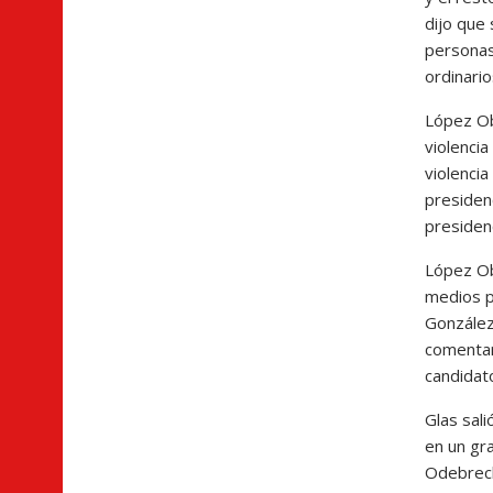
dijo que 
personas
ordinari
López Ob
violencia
violenci
presidenc
presidenc
López Ob
medios p
González
comentar
candidato
Glas sal
en un gra
Odebrech