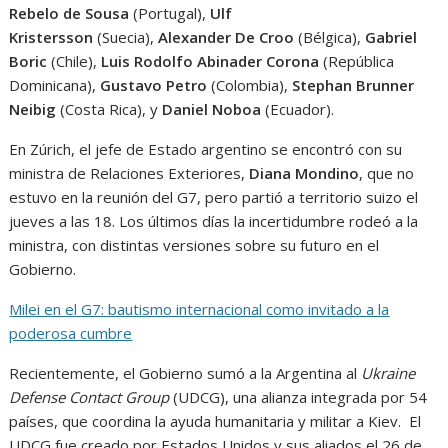
Rebelo de Sousa
(Portugal),
Ulf
Kristersson
(Suecia),
Alexander De Croo
(Bélgica),
Gabriel
Boric
(Chile),
Luis Rodolfo Abinader Corona
(República
Dominicana),
Gustavo Petro
(Colombia),
Stephan Brunner
Neibig
(Costa Rica), y
Daniel Noboa
(Ecuador).
En Zúrich, el jefe de Estado argentino se encontró con su
ministra de Relaciones Exteriores,
Diana Mondino
, que no
estuvo en la reunión del G7, pero partió a territorio suizo el
jueves a las 18. Los últimos días la incertidumbre rodeó a la
ministra, con distintas versiones sobre su futuro en el
Gobierno.
Milei en el G7: bautismo internacional como invitado a la
poderosa cumbre
Recientemente, el Gobierno sumó a la Argentina al
Ukraine
Defense Contact Group
(UDCG), una alianza integrada por 54
países, que coordina la ayuda humanitaria y militar a Kiev. El
UDCG fue creado por Estados Unidos y sus aliados el 26 de