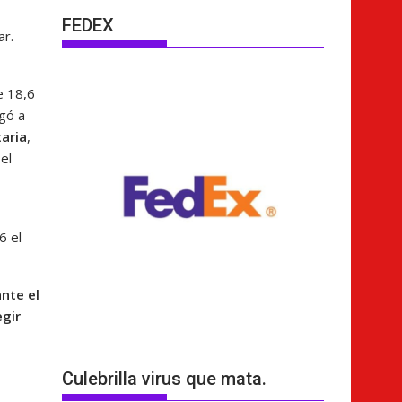
FEDEX
ar.
e 18,6
gó a
aria
,
el
6 el
nte el
egir
Culebrilla virus que mata.