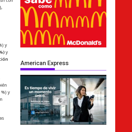
ash con
),
%) y
 %)
y
ción
American Express
a
bién
 %) y
an
as