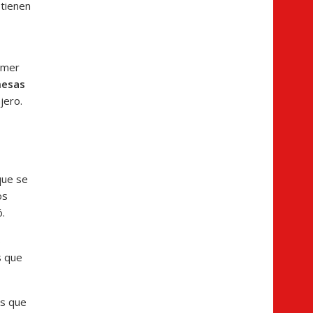
 tienen
rimer
esas
jero.
que se
os
.
s
s que
as que