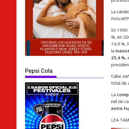
procesos
La candid
Foto:
AFP
En 1990 
%, en 20
19,9 %. 
la
inasis
25,4 %
, 
presidenc
Pepsi Cola
Cabe señ
total de
La
compl
rol
de ca
entre Fu
LEA TAM