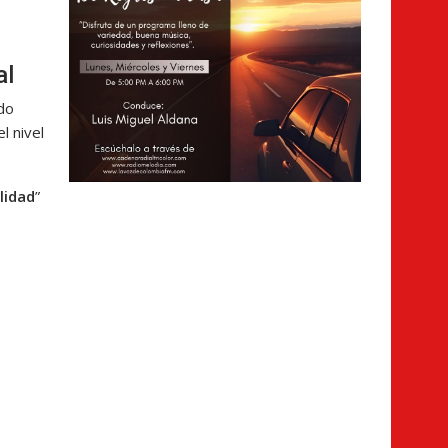
al
do
l nivel
lidad
”