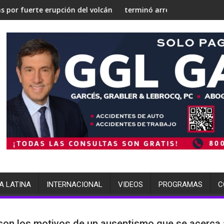
za silenciosa'
a nuclear
n del volcán de Fuego
terminó arrestada por múltiples cargos
A LATINA
INTERNACIONAL
VIDEOS
PROGRAMAS
C
son los motivos de un ausentismo que se acerca 