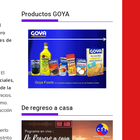
Productos GOYA
l
ro
es de
 El
ciales
,
 de la
icios.
smo.
De regreso a casa
ucción
erlo
strito