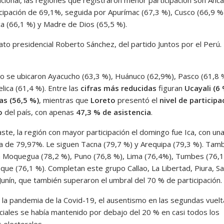
acional, las regiones que registraron menor participación son Ánc
icipación de 69,1%, seguida por Apurímac (67,3 %), Cusco (66,9 %
a (66,1 %) y Madre de Dios (65,5 %).
ato presidencial Roberto Sánchez, del partido Juntos por el Perú.
o se ubicaron Ayacucho (63,3 %), Huánuco (62,9%), Pasco (61,8 
lica (61,4 %). Entre las
cifras más reducidas
figuran
Ucayali (6
s (56,5 %)
, mientras que
Loreto
presentó el
nivel de participa
o
del país, con apenas
47,3 % de asistencia
.
ste, la región con mayor participación el domingo fue Ica, con un
ia de 79,97%. Le siguen Tacna (79,7 %) y Arequipa (79,3 %). Tam
 Moquegua (78,2 %), Puno (76,8 %), Lima (76,4%), Tumbes (76,1
ue (76,1 %). Completan este grupo Callao, La Libertad, Piura, S
Junín, que también superaron el umbral del 70 % de participación.
 la pandemia de la Covid-19, el ausentismo en las segundas vuelt
ciales se había mantenido por debajo del 20 % en casi todos los