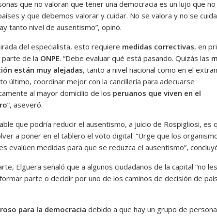
sonas que no valoran que tener una democracia es un lujo que no
aíses y que debemos valorar y cuidar. No se valora y no se cuida
ay tanto nivel de ausentismo”, opinó.
irada del especialista, esto requiere
medidas correctivas
, en p
r parte de la
ONPE
. “Debe evaluar qué está pasando. Quizás las
m
ción están muy alejadas
, tanto a nivel nacional como en el extran
o último, coordinar mejor con la cancillería para adecuarse
camente al mayor domicilio de los
peruanos que viven en el
ro
”, aseveró.
able que podría reducir el ausentismo, a juicio de Rospigliosi, es 
ver a poner en el tablero el voto digital. “Urge que los organism
les evalúen medidas para que se reduzca el ausentismo”, concluyó
rte, Elguera señaló que a algunos ciudadanos de la capital “no le
 formar parte o decidir por uno de los caminos de decisión de paí
groso para la democracia
debido a que hay un grupo de person