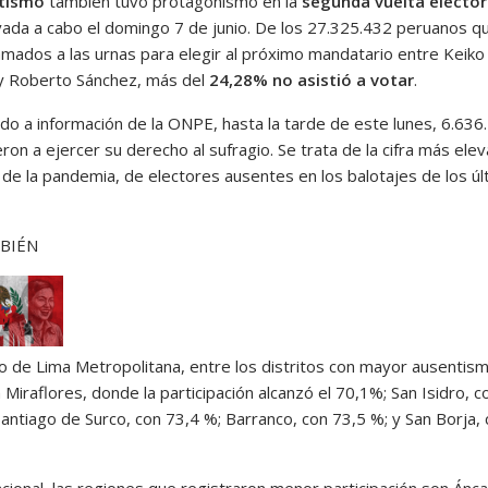
tismo
también tuvo protagonismo en la
segunda vuelta elector
evada a cabo el domingo 7 de junio. De los 27.325.432 peruanos q
lamados a las urnas para elegir al próximo mandatario entre Keiko
 y Roberto Sánchez, más del
24,28% no asistió a votar
.
do a información de la ONPE, hasta la tarde de este lunes, 6.636
ron a ejercer su derecho al sufragio. Se trata de la cifra más ele
de la pandemia, de electores ausentes en los balotajes de los úl
BIÉN
so de Lima Metropolitana, entre los distritos con mayor ausentis
Miraflores, donde la participación alcanzó el 70,1%; San Isidro, c
Santiago de Surco, con 73,4 %; Barranco, con 73,5 %; y San Borja,