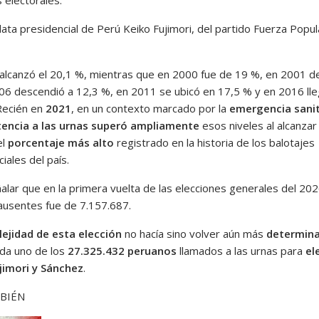
 electorales.
ata presidencial de Perú Keiko Fujimori, del partido Fuerza Popul
alcanzó el 20,1 %, mientras que en 2000 fue de 19 %, en 2001 d
06 descendió a 12,3 %, en 2011 se ubicó en 17,5 % y en 2016 lle
Recién en
2021
, en un contexto marcado por la
emergencia sanit
tencia a las urnas superó ampliamente
esos niveles al alcanzar 
el
porcentaje más alto
registrado en la historia de los balotajes
iales del país.
alar que en la primera vuelta de las elecciones generales del 202
 ausentes fue de 7.157.687.
ejidad de esta elección
no hacía sino volver aún más
determina
da uno de los
27.325.432 peruanos
llamados a las urnas para
el
jimori y Sánchez
.
BIÉN