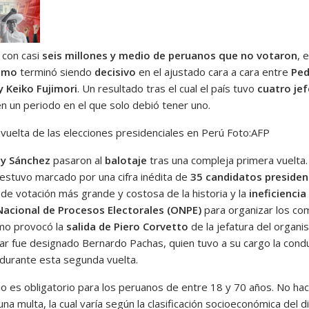
, con casi
seis millones y medio de peruanos que no votaron
, e
smo
terminó siendo
decisivo
en el ajustado cara a cara entre
Ped
 y Keiko Fujimori
. Un resultado tras el cual el país tuvo
cuatro jef
n un periodo en el que solo debió tener uno.
vuelta de las elecciones presidenciales en Perú
Foto:
AFP
 y Sánchez
pasaron al
balotaje
tras una compleja primera vuelta.
estuvo marcado por una cifra inédita de
35 candidatos presiden
 de votación más grande y costosa de la historia y la
ineficiencia
Nacional de Procesos Electorales (ONPE)
para organizar los com
imo provocó la
salida de Piero Corvetto
de la jefatura del organi
gar fue designado Bernardo Pachas, quien tuvo a su cargo la cond
 durante esta segunda vuelta.
io es obligatorio para los peruanos de entre 18 y 70 años. No hac
una multa, la cual varía según la clasificación socioeconómica del di