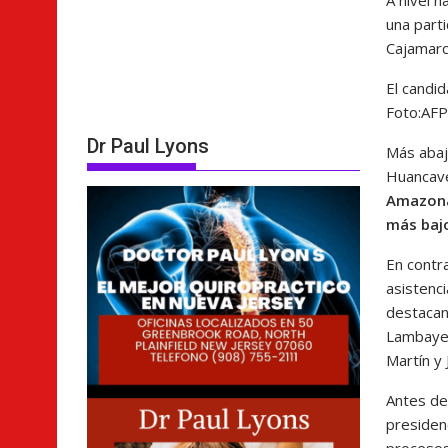
A nivel n
una part
Cajamarc
El candid
Foto:
AFP
Dr Paul Lyons
Más abaj
Huancave
Amazona
más baj
En contra
asistenc
destacan
Lambayeq
Martín y 
Antes de
presiden