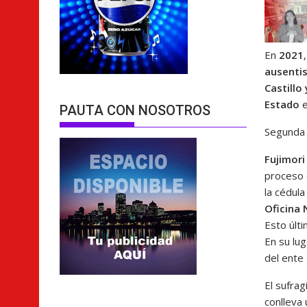
En
2021
ausenti
Castillo
Estado
e
PAUTA CON NOSOTROS
Segunda 
Fujimori
proceso 
la cédula
Oficina 
Esto últ
En su lu
del ente
El sufrag
conlleva 