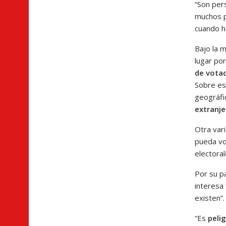
“Son per
muchos p
cuando h
Bajo la m
lugar po
de vota
Sobre est
geográfi
extranje
Otra vari
pueda vol
electora
Por su pa
interesa
existen”.
“Es
peli