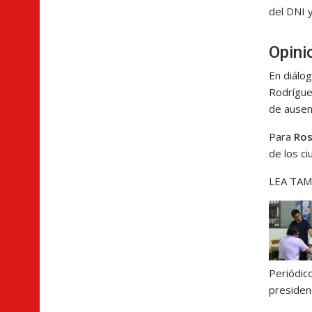
del DNI 
Opini
En diálo
Rodrígue
de ausen
Para
Ros
de los c
LEA TAM
Periódic
presiden