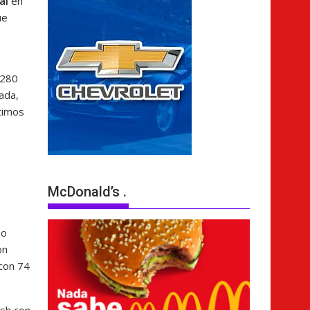
al
en
ue
.280
vada,
timos
McDonald’s .
mo
on
 con 74