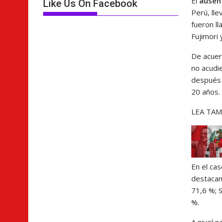
El
ausen
Like Us On Facebook
Perú, ll
fueron l
Fujimori
De acuer
no acudie
después 
20 años.
LEA TAM
En el ca
destacan 
71,6 %; 
%.