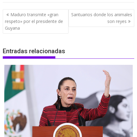
Navegación
Maduro transmite «gran
Santuarios donde los animales
de
respeto» por el presidente de
son reyes
entradas
Guyana
Entradas relacionadas