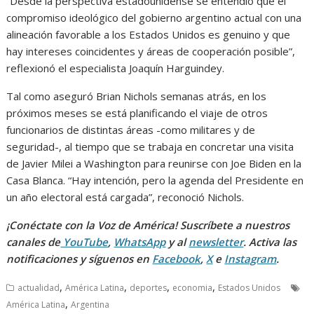
“Desde la perspectiva estadounidense se entendió que el
compromiso ideológico del gobierno argentino actual con una
alineación favorable a los Estados Unidos es genuino y que
hay intereses coincidentes y áreas de cooperación posible”,
reflexionó el especialista Joaquín Harguindey.
Tal como aseguró Brian Nichols semanas atrás, en los
próximos meses se está planificando el viaje de otros
funcionarios de distintas áreas -como militares y de
seguridad-, al tiempo que se trabaja en concretar una visita
de Javier Milei a Washington para reunirse con Joe Biden en la
Casa Blanca. “Hay intención, pero la agenda del Presidente en
un año electoral está cargada”, reconoció Nichols.
¡Conéctate con la Voz de América! Suscríbete a nuestros
canales de
YouTube
,
WhatsApp
y al
newsletter
. Activa las
notificaciones y síguenos en
Facebook
,
X
e
Instagram
.
,
,
,
,
actualidad
América Latina
deportes
economia
Estados Unidos
,
América Latina
Argentina