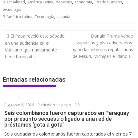
,
,
,
,
,
actualidad
América Latina
deportes
economia
Estados Unidos
tecnologia
,
,
América Latina
Tecnología
Ucrania
Navegación
El Papa reveló este sábado
Donald Trump vende
de
zapatillas y pisa adversarios:
en una audiencia en el
entradas
ganó las internas republicanas
Vaticano que nuevamente
de Misuri, Michigan e Idaho
tiene bronquitis
Entradas relacionadas
agosto 8, 2026
tricolortelevision
0
Seis colombianos fueron capturados en Paraguay
por presunto secuestro ligado a una red de
préstamos ‘gota a gota’
Seis ciudadanos colombianos fueron capturados el viernes 7