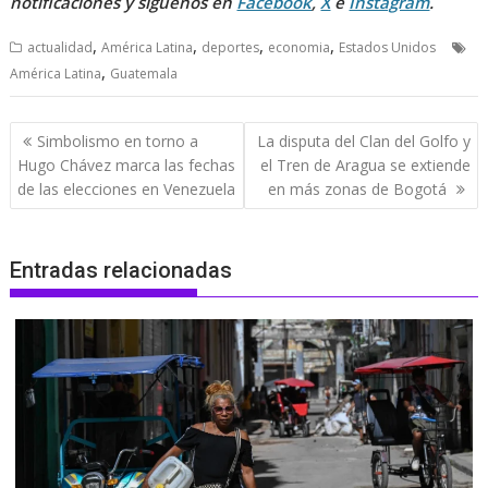
notificaciones y síguenos en
Facebook
,
X
e
Instagram
.
,
,
,
,
actualidad
América Latina
deportes
economia
Estados Unidos
,
América Latina
Guatemala
Navegación
Simbolismo en torno a
La disputa del Clan del Golfo y
de
Hugo Chávez marca las fechas
el Tren de Aragua se extiende
entradas
de las elecciones en Venezuela
en más zonas de Bogotá
Entradas relacionadas