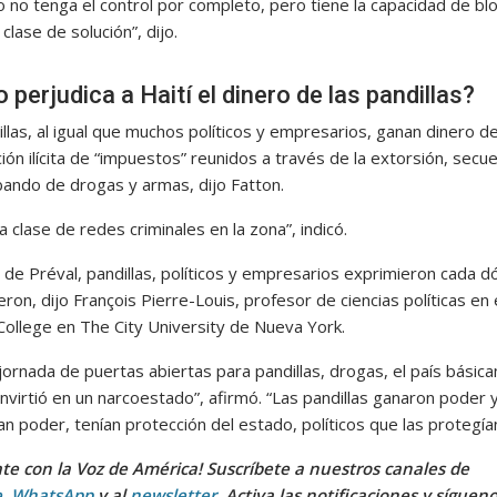
 no tenga el control por completo, pero tiene la capacidad de bl
 clase de solución”, dijo.
perjudica a Haití el dinero de las pandillas?
llas, al igual que muchos políticos y empresarios, ganan dinero d
ón ilícita de “impuestos” reunidos a través de la extorsión, secu
bando de drogas y armas, dijo Fatton.
 clase de redes criminales en la zona”, indicó.
de Préval, pandillas, políticos y empresarios exprimieron cada dó
ron, dijo François Pierre-Louis, profesor de ciencias políticas en 
ollege en The City University de Nueva York.
 jornada de puertas abiertas para pandillas, drogas, el país bási
nvirtió en un narcoestado”, afirmó. “Las pandillas ganaron poder 
an poder, tenían protección del estado, políticos que las protegían
te con la Voz de América! Suscríbete a nuestros canales de
e
,
WhatsApp
y al
newsletter
. Activa las notificaciones y síguen