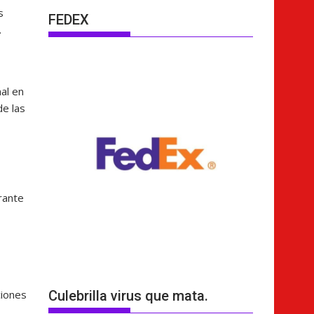
s
FEDEX
.
nal en
de las
rante
Culebrilla virus que mata.
ciones