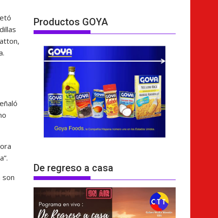
letó
Productos GOYA
illas
atton,
a.
señaló
mo
hora
a”.
De regreso a casa
a son