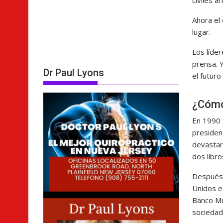
civiles 
Ahora el 
lugar.
Los líder
prensa. 
Dr Paul Lyons
el futuro
¿Cómo 
En 1990 
president
devastar
dos libro
Después 
Unidos ex
Banco Mu
sociedad 