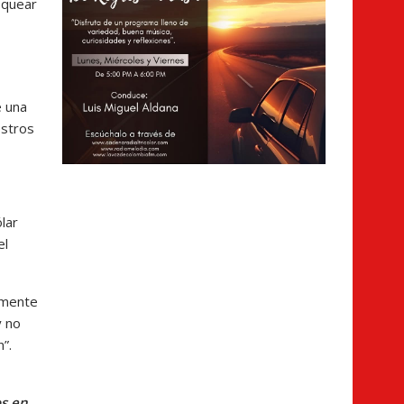
oquear
e una
estros
lar
el
camente
y no
”.
os en