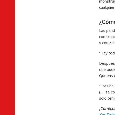
monstruo
cualquier
¿Cómo 
Las pandi
combinaci
y contra
“Hay toda
Después 
que pudie
Queens C
“Era una
(…) se co
sólo tení
¡Conécta
YouTub