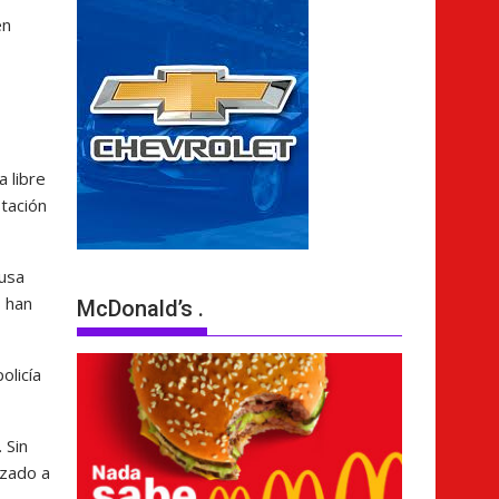
en
a libre
stación
ausa
s han
McDonald’s .
olicía
 Sin
lizado a