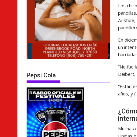
Los chico
pandilla
Aristide,
pandiller
En diciem
un intent
barriadas
“No fue l
Deibert, 
Pepsi Cola
“Están es
años, y (
¿Cómo 
intern
Muchas d
Unidas e