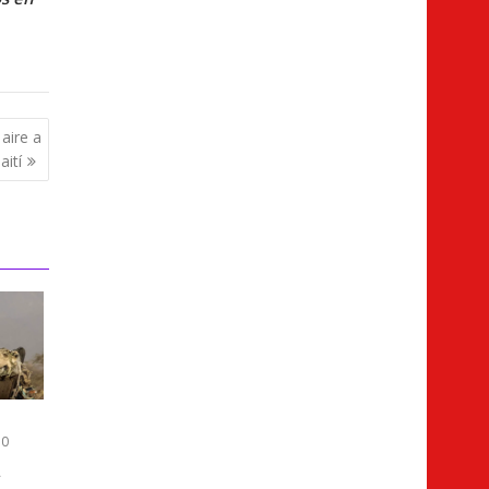
aire a
ití
0
a