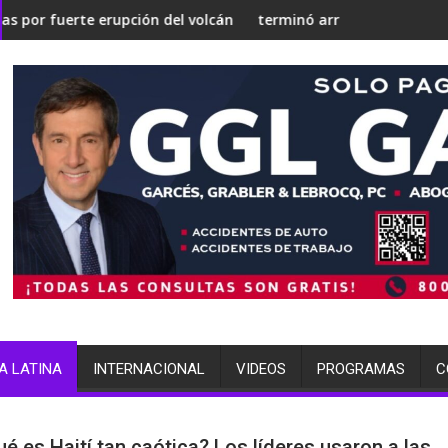
Gaza silenciosa'
gia nuclear
ón del volcán de Fuego
terminó arrestada por múltiples cargos
A LATINA
INTERNACIONAL
VIDEOS
PROGRAMAS
C
ué es Haití tan caótica? Los líderes usaron a las