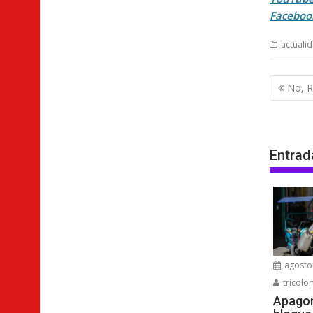
Faceboo
actuali
Nave
No, R
de
entra
Entrad
agosto 
tricolor
Apagon