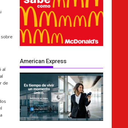
u
s sobre
American Express
 al
al
or de
dos
el
la