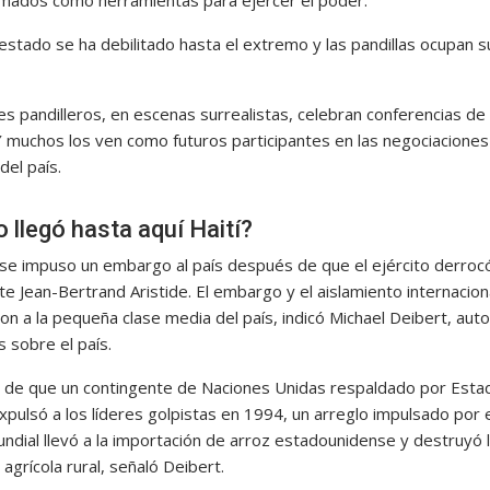
armados como herramientas para ejercer el poder.
estado se ha debilitado hasta el extremo y las pandillas ocupan s
es pandilleros, en escenas surrealistas, celebran conferencias de
Y muchos los ven como futuros participantes en las negociacione
 del país.
llegó hasta aquí Haití?
se impuso un embargo al país después de que el ejército derrocó
e Jean-Bertrand Aristide. El embargo y el aislamiento internacion
on a la pequeña clase media del país, indicó Michael Deibert, aut
s sobre el país.
de que un contingente de Naciones Unidas respaldado por Esta
pulsó a los líderes golpistas en 1994, un arreglo impulsado por 
ndial llevó a la importación de arroz estadounidense y destruyó 
agrícola rural, señaló Deibert.