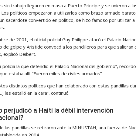
s sin trabajo llegaron en masa a Puerto Príncipe y se unieron a la
s. Los políticos empezaron a utilizarlos como brazo armado barato
 un sacerdote convertido en político, se hizo famoso por utilizar a
os.
bre de 2001, el oficial policial Guy Philippe atacó el Palacio Nacio
o de golpe y Aristide convocó a los pandilleros para que salieran 
, explicó Deibert.
a policía la que defendió el Palacio Nacional del gobierno”, recordó
que estaba allí. “Fueron miles de civiles armados”.
tos distintos políticos que han colaborado con estas pandillas du
…) les estalló en la cara”, continuó.
perjudicó a Haití la débil intervención
acional?
e las pandillas se retiraron ante la MINUSTAH, una fuerza de Na
stablecida en 2004.