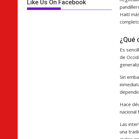
Like Us On Facebook
pandiller
Haití más
completo
¿Qué o
Es sencil
de Occide
generali
Sin emba
inmediat
dependid
Hace déc
nacional 
Las inte
una tradi