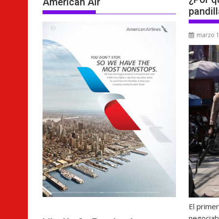
American Air
pandil
marzo 1
El primer
negociab