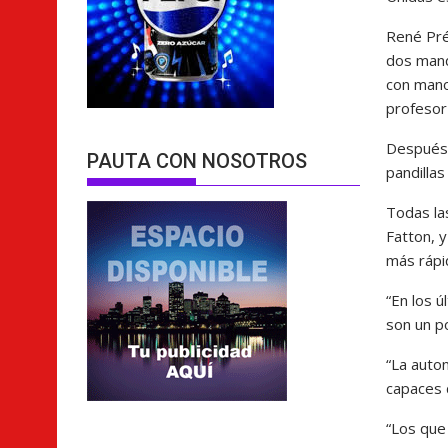
René Pré
dos manda
con mano 
profesor
Después 
PAUTA CON NOSOTROS
pandillas
Todas las
Fatton, y
más rápi
“En los 
son un p
“La auton
capaces 
“Los que