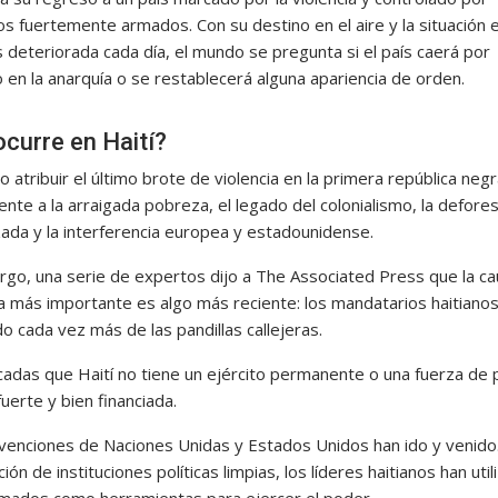
os fuertemente armados. Con su destino en el aire y la situación 
 deteriorada cada día, el mundo se pregunta si el país caerá por
 en la anarquía o se restablecerá alguna apariencia de orden.
curre en Haití?
lo atribuir el último brote de violencia en la primera república negr
nte a la arraigada pobreza, el legado del colonialismo, la defore
zada y la interferencia europea y estadounidense.
rgo, una serie de expertos dijo a The Associated Press que la c
a más importante es algo más reciente: los mandatarios haitiano
o cada vez más de las pandillas callejeras.
adas que Haití no tiene un ejército permanente o una fuerza de p
fuerte y bien financiada.
rvenciones de Naciones Unidas y Estados Unidos han ido y venido.
ción de instituciones políticas limpias, los líderes haitianos han uti