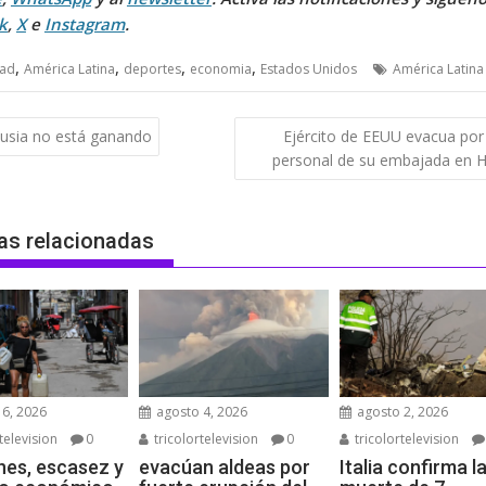
k
,
X
e
Instagram
.
,
,
,
,
dad
América Latina
deportes
economia
Estados Unidos
América Latina
gación
usia no está ganando
Ejército de EEUU evacua por 
personal de su embajada en Ha
das
as relacionadas
6, 2026
agosto 4, 2026
agosto 2, 2026
television
0
tricolortelevision
0
tricolortelevision
es, escasez y
evacúan aldeas por
Italia confirma l