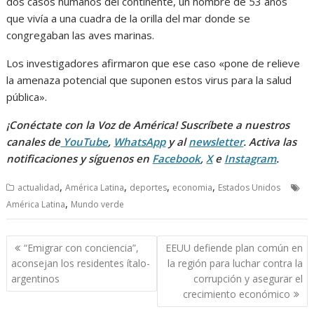
dos casos humanos del continente, un hombre de 53 años
que vivía a una cuadra de la orilla del mar donde se
congregaban las aves marinas.
Los investigadores afirmaron que ese caso «pone de relieve
la amenaza potencial que suponen estos virus para la salud
pública».
¡Conéctate con la Voz de América! Suscríbete a nuestros
canales de
YouTube
,
WhatsApp
y al
newsletter
. Activa las
notificaciones y síguenos en
Facebook
,
X
e
Instagram
.
,
,
,
,
actualidad
América Latina
deportes
economia
Estados Unidos
,
América Latina
Mundo verde
Navegación
“Emigrar con conciencia”,
EEUU defiende plan común en
de
aconsejan los residentes ítalo-
la región para luchar contra la
entradas
argentinos
corrupción y asegurar el
crecimiento económico