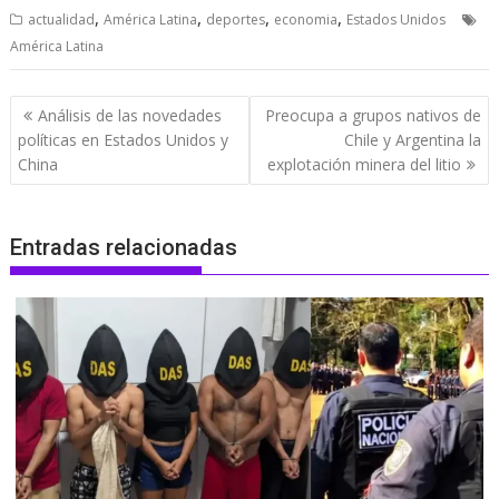
,
,
,
,
actualidad
América Latina
deportes
economia
Estados Unidos
América Latina
Navegación
Análisis de las novedades
Preocupa a grupos nativos de
de
políticas en Estados Unidos y
Chile y Argentina la
entradas
China
explotación minera del litio
Entradas relacionadas