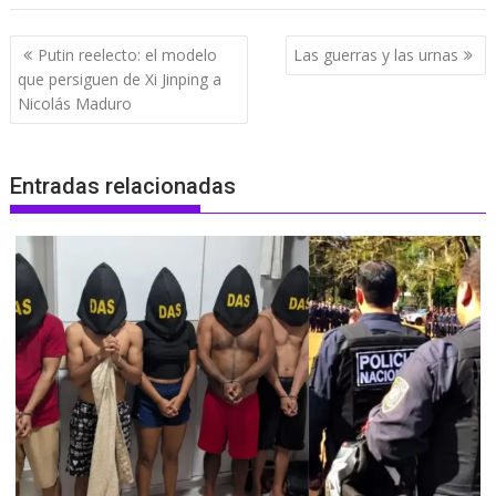
Navegación
Putin reelecto: el modelo
Las guerras y las urnas
de
que persiguen de Xi Jinping a
entradas
Nicolás Maduro
Entradas relacionadas