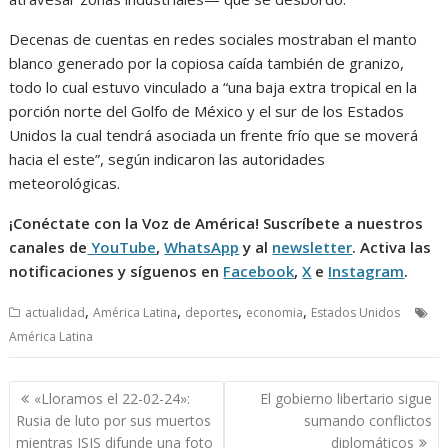
Decenas de cuentas en redes sociales mostraban el manto
blanco generado por la copiosa caída también de granizo,
todo lo cual estuvo vinculado a “una baja extra tropical en la
porción norte del Golfo de México y el sur de los Estados
Unidos la cual tendrá asociada un frente frío que se moverá
hacia el este”, según indicaron las autoridades
meteorológicas.
¡Conéctate con la Voz de América! Suscríbete a nuestros
canales de
YouTube
,
WhatsApp
y al
newsletter
. Activa las
notificaciones y síguenos en
Facebook
,
X
e
Instagram
.
,
,
,
,
actualidad
América Latina
deportes
economia
Estados Unidos
América Latina
Navegación
«Lloramos el 22-02-24»:
El gobierno libertario sigue
de
Rusia de luto por sus muertos
sumando conflictos
entradas
mientras ISIS difunde una foto
diplomáticos