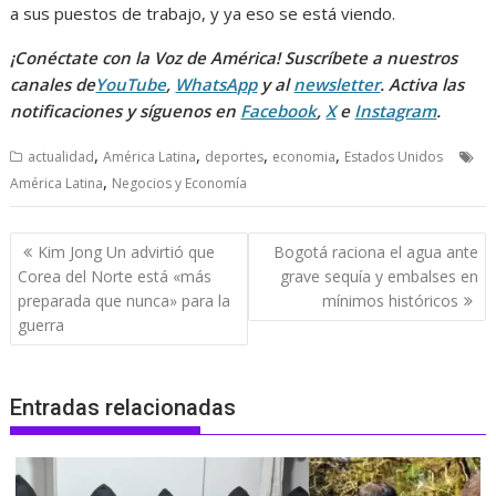
a sus puestos de trabajo, y ya eso se está viendo.
¡Conéctate con la Voz de América! Suscríbete a nuestros
canales de
YouTube
,
WhatsApp
y al
newsletter
. Activa las
notificaciones y síguenos en
Facebook
,
X
e
Instagram
.
,
,
,
,
actualidad
América Latina
deportes
economia
Estados Unidos
,
América Latina
Negocios y Economía
Navegación
Kim Jong Un advirtió que
Bogotá raciona el agua ante
de
Corea del Norte está «más
grave sequía y embalses en
entradas
preparada que nunca» para la
mínimos históricos
guerra
Entradas relacionadas