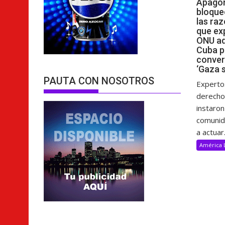
Apagon
bloque
las raz
que ex
ONU ad
Cuba p
conver
‘Gaza s
PAUTA CON NOSOTROS
Experto
derech
instaron
comunida
a actuar.
América 