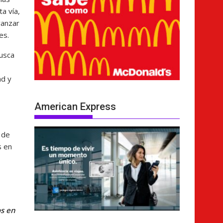
a vía,
vanzar
es.
busca
ad y
American Express
n de
s en
os en