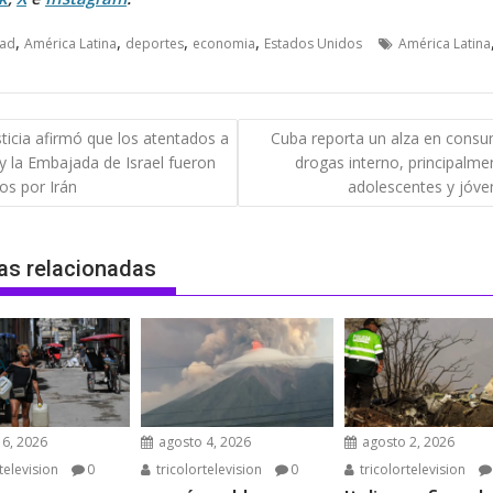
,
,
,
,
dad
América Latina
deportes
economia
Estados Unidos
América Latina
gación
sticia afirmó que los atentados a
Cuba reporta un alza en cons
y la Embajada de Israel fueron
drogas interno, principalme
das
os por Irán
adolescentes y jóve
as relacionadas
6, 2026
agosto 4, 2026
agosto 2, 2026
television
0
tricolortelevision
0
tricolortelevision