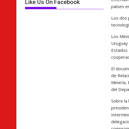
Like Us On Facebook
países en
Los dos 
tecnologí
Los Minis
Uruguay 
Estados 
cooperac
El docum
de Relaci
Minería, 
del Depa
Sobre la 
president
Intermini
delegaci
compromis