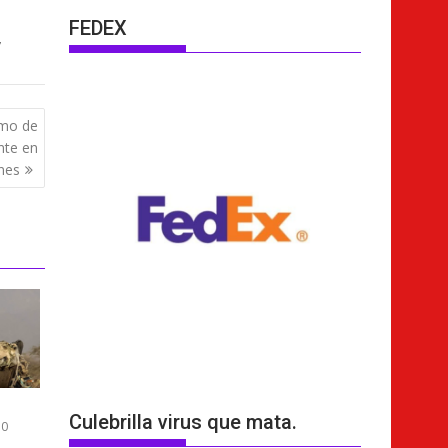
FEDEX
,
umo de
nte en
nes
Culebrilla virus que mata.
0