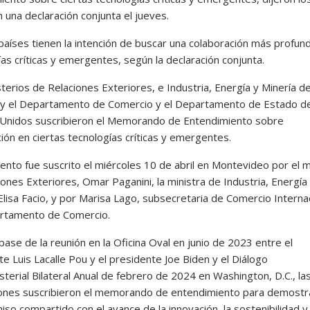
 una declaración conjunta el jueves.
países tienen la intención de buscar una colaboración más profun
as críticas y emergentes, según la declaración conjunta.
terios de Relaciones Exteriores, e Industria, Energía y Minería d
y el Departamento de Comercio y el Departamento de Estado de
Unidos suscribieron el Memorando de Entendimiento sobre
ión en ciertas tecnologías críticas y emergentes.
ento fue suscrito el miércoles 10 de abril en Montevideo por el m
ones Exteriores, Omar Paganini, la ministra de Industria, Energía
Elisa Facio, y por Marisa Lago, subsecretaria de Comercio Interna
rtamento de Comercio.
base de la reunión en la Oficina Oval en junio de 2023 entre el
e Luis Lacalle Pou y el presidente Joe Biden y el Diálogo
sterial Bilateral Anual de febrero de 2024 en Washington, D.C., la
ones suscribieron el memorando de entendimiento para demostr
o compartido con el avance de la innovación, la sostenibilidad y 