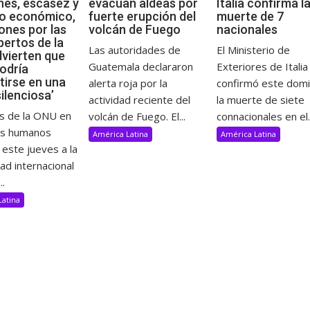
es, escasez y
evacúan aldeas por
Italia confirma l
o económico,
fuerte erupción del
muerte de 7
ones por las
volcán de Fuego
nacionales
pertos de la
Las autoridades de
El Ministerio de
vierten que
Guatemala declararon
Exteriores de Italia
odría
tirse en una
alerta roja por la
confirmó este dom
ilenciosa’
actividad reciente del
la muerte de siete
s de la ONU en
volcán de Fuego. El...
connacionales en el..
os humanos
América Latina
América Latina
 este jueves a la
d internacional
..
Latina