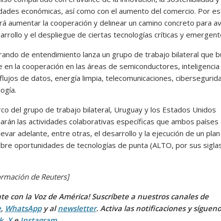
dades económicas, así como con el aumento del comercio. Por est
rá aumentar la cooperación y delinear un camino concreto para a
arrollo y el despliegue de ciertas tecnologías críticas y emergent
ando de entendimiento lanza un grupo de trabajo bilateral que 
e en la cooperación en las áreas de semiconductores, inteligencia
l, flujos de datos, energía limpia, telecomunicaciones, cibersegurid
ogía.
rco del grupo de trabajo bilateral, Uruguay y los Estados Unidos
arán las actividades colaborativas específicas que ambos países
levar adelante, entre otras, el desarrollo y la ejecución de un pla
obre oportunidades de tecnologías de punta (ALTO, por sus sigla
ormación de Reuters]
te con la Voz de América! Suscríbete a nuestros canales de
e
,
WhatsApp
y al
newsletter
. Activa las notificaciones y síguen
k
,
X
e
Instagram
.