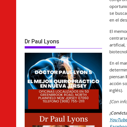
oportuni
se busca
en el des
El memor
centrars
Dr Paul Lyons
artificia
biotecnol
En el ma
determin
piensan l
acción s
inglés).
[Con inf
¡Conécta
YouTub
Faceboo