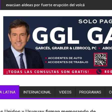
onvertirse en una 'Gaza silenciosa'
te sobre su estrategia nuclear
as por fuerte erupción del volcán de Fuego
terminó arrestada por múlt
A LATINA
INTERNACIONAL
VIDEOS
PROGRAMAS
C
s Unidos y Uruguay firman memorando de