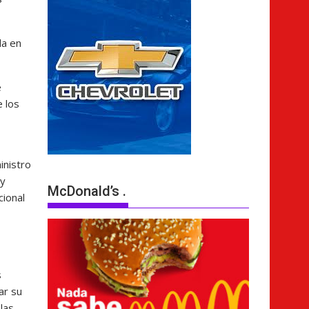
da en
e
 los
inistro
 y
McDonald’s .
cional
s
ar su
las