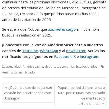
continuar hasta las próximas elecciones», dijo Zulfi Ali, gerente
de cartera del equipo de Deuda de Mercados Emergentes de
PGIM Fija, reconociendo que podrían pasar muchas cosas
antes de la votación de 2025.
Se espera que Noboa, que
asumió el cargo
en noviembre,
busque la reelección en 2025.
¡Conéctate con la Voz de América! Suscríbete a nuestros
canales de
YouTube
,
WhatsApp
y al
newsletter
. Activa las
notificaciones y síguenos en
Facebook
,
X
e
Instagram
.
,
,
,
,
actualidad
América Latina
deportes
economia
Estados Unidos
,
América Latina
Ecuador
Navegación
¿Qué medidas de seguridad
Popular periodista demanda a
de
votarán los ecuatorianos este
Milei por injurias tras acusarlo
entradas
domingo?
de mentiroso y
extorsionador