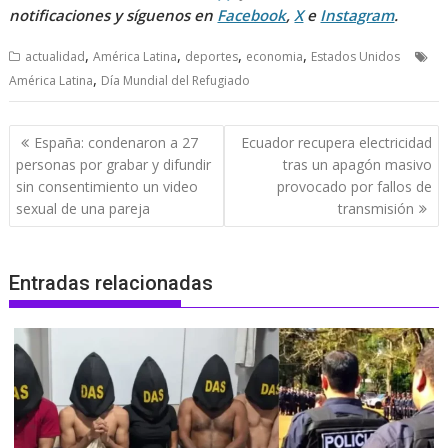
notificaciones y síguenos en
Facebook
,
X
e
Instagram
.
,
,
,
,
actualidad
América Latina
deportes
economia
Estados Unidos
,
América Latina
Día Mundial del Refugiado
Navegación
España: condenaron a 27
Ecuador recupera electricidad
de
personas por grabar y difundir
tras un apagón masivo
entradas
sin consentimiento un video
provocado por fallos de
sexual de una pareja
transmisión
Entradas relacionadas