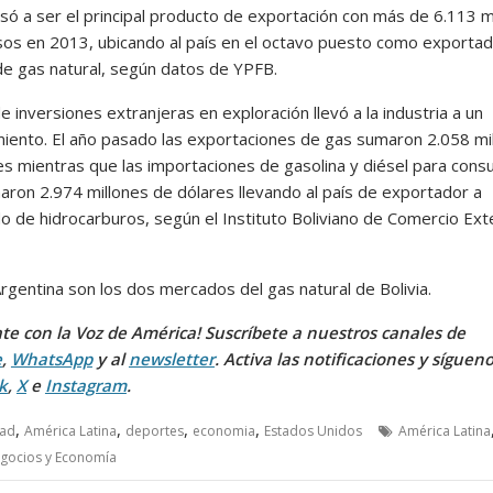
asó a ser el principal producto de exportación con más de 6.113 m
sos en 2013, ubicando al país en el octavo puesto como exporta
de gas natural, según datos de YPFB.
de inversiones extranjeras en exploración llevó a la industria a un
iento. El año pasado las exportaciones de gas sumaron 2.058 mi
es mientras que las importaciones de gasolina y diésel para con
maron 2.974 millones de dólares llevando al país de exportador a
o de hidrocarburos, según el Instituto Boliviano de Comercio Ext
Argentina son los dos mercados del gas natural de Bolivia.
te con la Voz de América! Suscríbete a nuestros canales de
e
,
WhatsApp
y al
newsletter
. Activa las notificaciones y síguen
k
,
X
e
Instagram
.
,
,
,
,
dad
América Latina
deportes
economia
Estados Unidos
América Latina
gocios y Economía