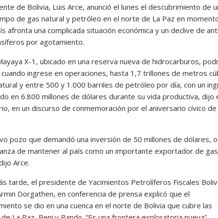
ente de Bolivia, Luis Arce, anunció el lunes el descubrimiento de u
mpo de gas natural y petróleo en el norte de La Paz en moment
aís afronta una complicada situación económica y un declive de an
síferos por agotamiento.
Mayaya X-1, ubicado en una reserva nueva de hidrocarburos, pod
, cuando ingrese en operaciones, hasta 1,7 trillones de metros cú
tural y entre 500 y 1.000 barriles de petróleo por día, con un in
do en 6.800 millones de dólares durante su vida productiva, dijo 
io, en un discurso de conmemoración por el aniversario cívico de
vo pozo que demandó una inversión de 50 millones de dólares, o
ranza de mantener al país como un importante exportador de gas
dijo Arce.
s tarde, el presidente de Yacimientos Petrolíferos Fiscales Boli
Armin Dorgathen, en conferencia de prensa explicó que el
miento se dio en una cuenca en el norte de Bolivia que cubre las
 de La Paz, Beni y Pando. “Es una frontera exploratoria nueva”,