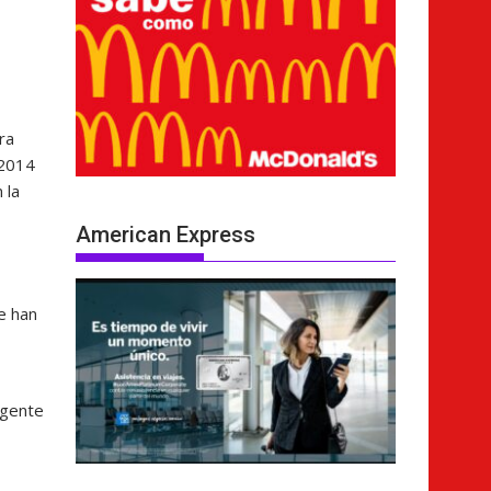
ra
 2014
 la
American Express
e han
rgente