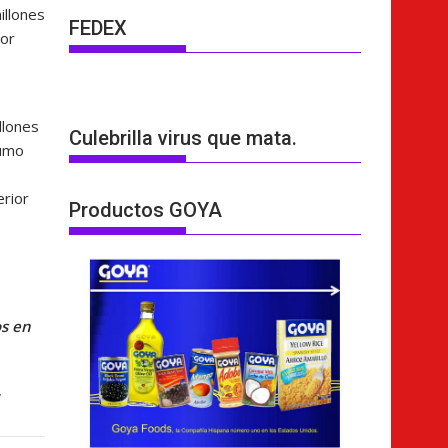
illones
FEDEX
dor
llones
Culebrilla virus que mata.
sumo
erior
Productos GOYA
os en
,