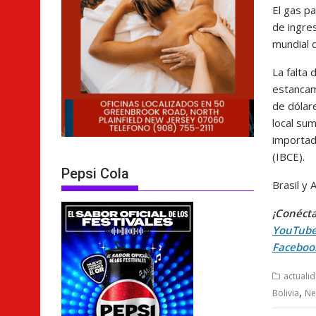
El gas p
de ingre
mundial 
La falta 
estancam
de dólar
local su
importad
(IBCE).
Pepsi Cola
Brasil y 
¡Conécta
YouTub
Faceboo
actuali
,
Bolivia
Ne