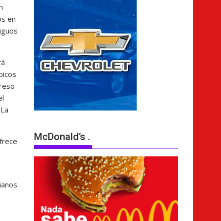
n
os en
tiguos
rá
bicos
greso
el
 La
McDonald’s .
frece
vianos