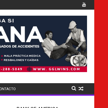
r múltiples cargos
Italia confirma la muerte de 7 naci
ONTACTO