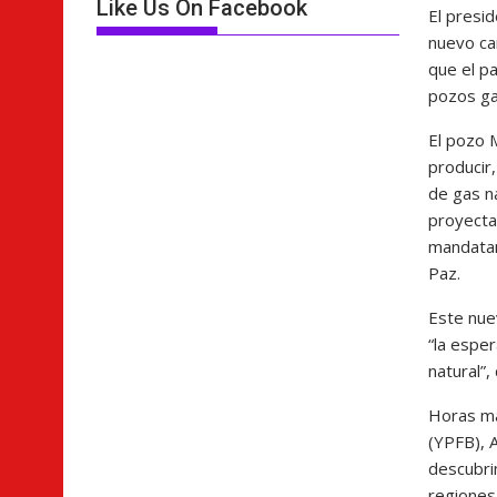
Like Us On Facebook
El presid
nuevo ca
que el p
pozos ga
El pozo 
producir
de gas na
proyecta
mandatar
Paz.
Este nue
“la espe
natural”, 
Horas má
(YPFB), 
descubri
regiones