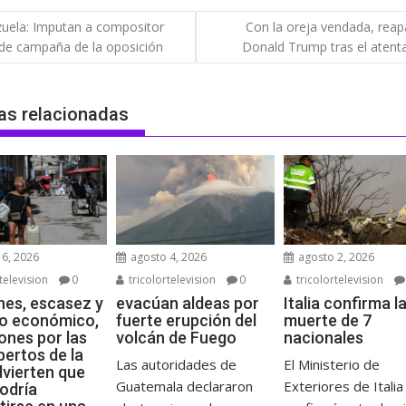
gación
uela: Imputan a compositor
Con la oreja vendada, reap
 de campaña de la oposición
Donald Trump tras el atent
das
as relacionadas
6, 2026
agosto 4, 2026
agosto 2, 2026
television
0
tricolortelevision
0
tricolortelevision
es, escasez y
evacúan aldeas por
Italia confirma l
o económico,
fuerte erupción del
muerte de 7
ones por las
volcán de Fuego
nacionales
pertos de la
Las autoridades de
El Ministerio de
vierten que
Guatemala declararon
Exteriores de Italia
odría