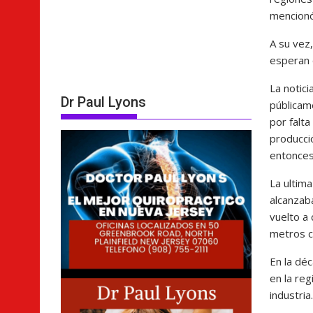
mencionó
A su vez
esperan 
La notic
Dr Paul Lyons
públicam
por falta
producci
entonces
La ultim
alcanzab
vuelto a 
metros c
En la dé
en la re
industria.