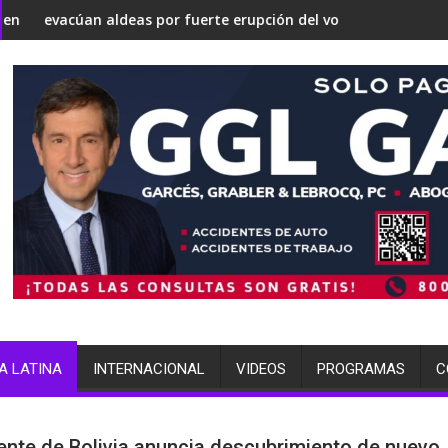
dría convertirse en una 'Gaza silenciosa'
l debate sobre su estrategia nuclear
n aldeas por fuerte erupción del volcán de Fuego
terminó arrestada po
A LATINA
INTERNACIONAL
VIDEOS
PROGRAMAS
C
ente de Bolivia anuncia descubrimiento de nuevo