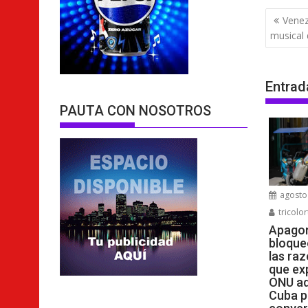
Nave
Venez
de
musical
entra
Entrad
PAUTA CON NOSOTROS
agosto 
tricolor
Apagon
bloque
las raz
que ex
ONU ad
Cuba p