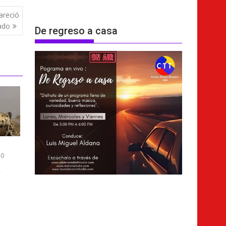
areció
ado
De regreso a casa
0
a