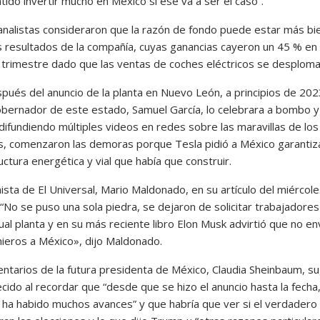
tido invertir mucho en México si ese va a ser el caso”.
analistas consideraron que la razón de fondo puede estar más bi
s resultados de la compañía, cuyas ganancias cayeron un 45 % en 
trimestre dado que las ventas de coches eléctricos se desploma
pués del anuncio de la planta en Nuevo León, a principios de 202
obernador de este estado, Samuel García, lo celebrara a bombo y
, difundiendo múltiples videos en redes sobre las maravillas de lo
os, comenzaron las demoras porque Tesla pidió a México garantiz
uctura energética y vial que había que construir.
ista de El Universal, Mario Maldonado, en su artículo del miércole
 “No se puso una sola piedra, se dejaron de solicitar trabajadores
al planta y en su más reciente libro Elon Musk advirtió que no env
nieros a México», dijo Maldonado.
ntarios de la futura presidenta de México, Claudia Sheinbaum, su
cido al recordar que “desde que se hizo el anuncio hasta la fecha
ha habido muchos avances” y que habría que ver si el verdadero