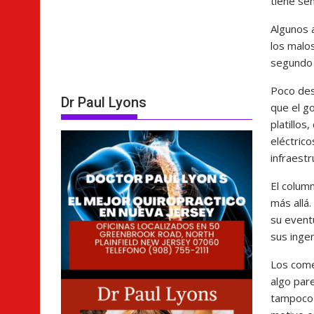
tiene sen
Algunos 
los malo
segundo 
Poco des
Dr Paul Lyons
que el g
platillos
eléctric
infraestr
El column
más allá.
su eventu
sus inge
Los come
algo pare
tampoco 