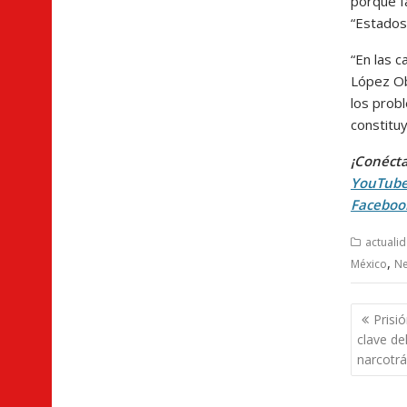
porque f
“Estados
“En las 
López Ob
los prob
constituy
¡Conécta
YouTub
Faceboo
actuali
,
México
Ne
Nave
Prisi
de
clave de
entra
narcotrá