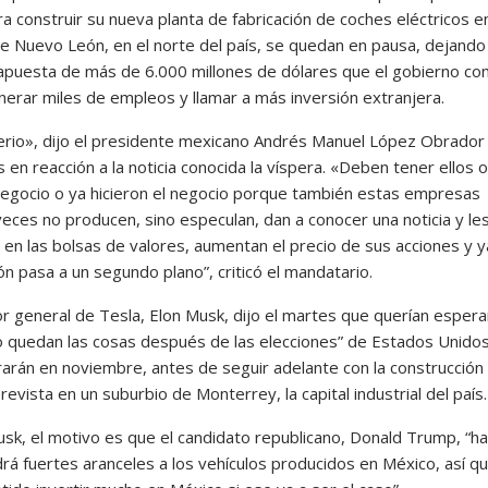
a construir su nueva planta de fabricación de coches eléctricos en
e Nuevo León, en el norte del país, se quedan en pausa, dejando 
 apuesta de más de 6.000 millones de dólares que el gobierno co
nerar miles de empleos y llamar a más inversión extranjera.
erio», dijo el presidente mexicano Andrés Manuel López Obrador 
 en reacción a la noticia conocida la víspera. «Deben tener ellos 
negocio o ya hicieron el negocio porque también estas empresas
eces no producen, sino especulan, dan a conocer una noticia y le
 en las bolsas de valores, aumentan el precio de sus acciones y y
n pasa a un segundo plano”, criticó el mandatario.
or general de Tesla, Elon Musk, dijo el martes que querían espera
 quedan las cosas después de las elecciones” de Estados Unidos
rarán en noviembre, antes de seguir adelante con la construcción 
prevista en un suburbio de Monterrey, la capital industrial del país.
sk, el motivo es que el candidato republicano, Donald Trump, “ha
rá fuertes aranceles a los vehículos producidos en México, así q