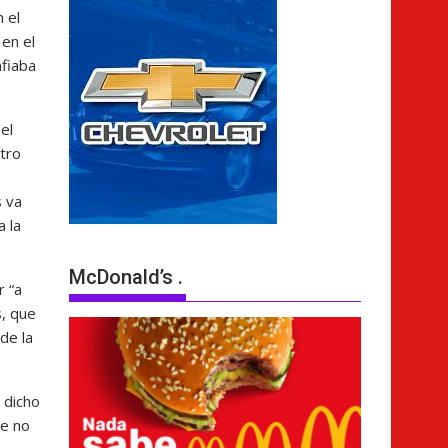
 el
en el
nfiaba
el
otro
s va
a la
McDonald’s .
r “a
, que
de la
 dicho
ue no