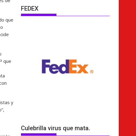
es de
FEDEX
ado que
do
ecide
o
AP que
nta
 con
istas y
”,
Culebrilla virus que mata.