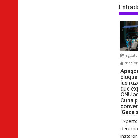
Entrad
agosto 
tricolor
Apagon
bloque
las raz
que ex
ONU ad
Cuba p
conver
‘Gaza s
Experto
derech
instaron