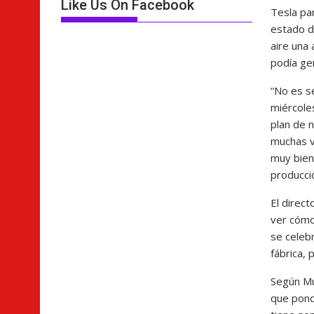
Like Us On Facebook
Tesla par
estado d
aire una
podía ge
“No es s
miércoles
plan de 
muchas v
muy bien
producció
El direct
ver cómo
se celeb
fábrica, 
Según Mu
que pond