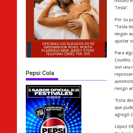
motivo er
Tesla”.
Por su p
“Tesla ti
ningún a
ajustar 
Para alg
Coutiño,
son una 
Pepsi Cola
represen
automotr
riesgo a
“Esta de
que pudi
agregó C
López Ob