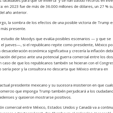
s facilidades para que se invierta” y se han batido récords en inv
ra: en 2023 fue de más de 36.000 millones de dólares, un 27 % s
 del año anterior.
rgo, la sombra de los efectos de una posible victoria de Trump e
 más presente.
 estudio de Moodys que evalúa posibles escenarios — y que se
á el jueves—, si el republicano repite como presidente, México po
a desaceleración económica significativa y crecería la inflación deb
iación del peso ante una potencial guerra comercial entre los dos
n caso de que los republicanos también se hicieran con el Congres
o sería peor y la consultora no descarta que México entrara en
 actual presidente mexicano y su sucesora insistieron en que cual
 comercio que imponga Trump también perjudicará a los ciudadan
idenses y quisieron mostrarse positivos.
ción comercial entre México, Estados Unidos y Canadá va a continu