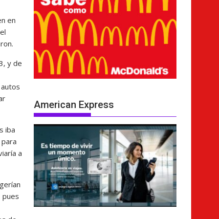
en en
el
ron.
3, y de
s autos
ar
American Express
s iba
 para
iaría a
gerían
, pues