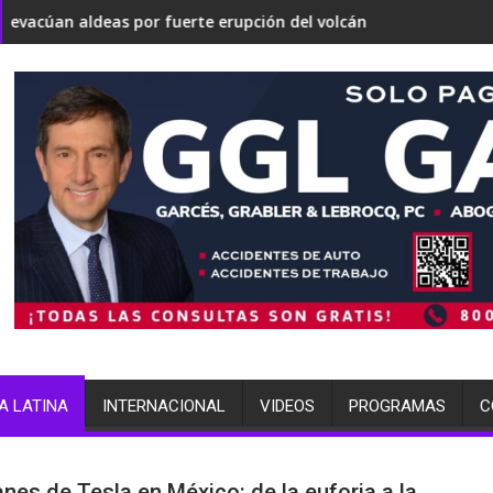
rtirse en una 'Gaza silenciosa'
obre su estrategia nuclear
r fuerte erupción del volcán de Fuego
terminó arrestada por múltiple
A LATINA
INTERNACIONAL
VIDEOS
PROGRAMAS
C
anes de Tesla en México: de la euforia a la