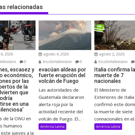
as relacionadas
6, 2026
agosto 4, 2026
agosto 2, 2026
television
0
tricolortelevision
0
tricolortelevision
es, escasez y
evacúan aldeas por
Italia confirma l
o económico,
fuerte erupción del
muerte de 7
ones por las
volcán de Fuego
nacionales
pertos de la
Las autoridades de
El Ministerio de
vierten que
Guatemala declararon
Exteriores de Italia
odría
tirse en una
alerta roja por la
confirmó este dom
ilenciosa’
actividad reciente del
la muerte de siete
s de la ONU en
volcán de Fuego. El...
connacionales en el..
os humanos
América Latina
América Latina
 este jueves a la