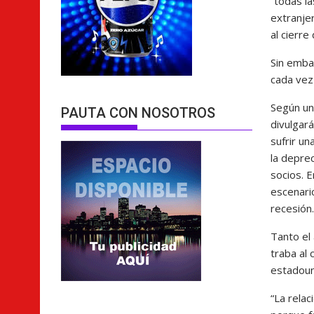
“todas la
extranje
al cierre
Sin emba
cada vez
Según un
PAUTA CON NOSOTROS
divulgar
sufrir un
la deprec
socios. E
escenari
recesión.
Tanto el
traba al
estadoun
“La rela