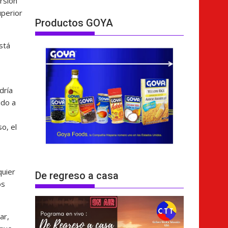
ersión
uperior
Productos GOYA
stá
dría
ido a
o, el
quier
De regreso a casa
os
ar,