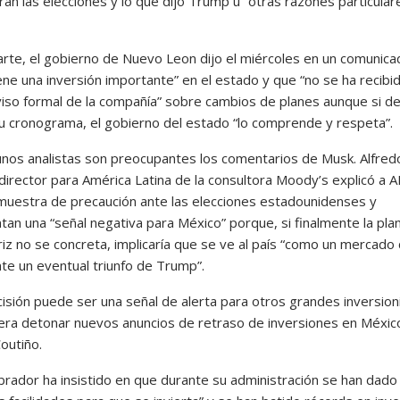
an las elecciones y lo que dijo Trump u “otras razones particular
arte, el gobierno de Nuevo Leon dijo el miércoles en un comunic
ene una inversión importante” en el estado y que “no se ha recibi
viso formal de la compañía” sobre cambios de planes aunque si d
su cronograma, el gobierno del estado “lo comprende y respeta”.
unos analistas son preocupantes los comentarios de Musk. Alfred
 director para América Latina de la consultora Moody’s explicó a 
muestra de precaución ante las elecciones estadounidenses y
tan una “señal negativa para México” porque, si finalmente la pla
iz no se concreta, implicaría que se ve al país “como un mercado
nte un eventual triunfo de Trump”.
cisión puede ser una señal de alerta para otros grandes inversion
era detonar nuevos anuncios de retraso de inversiones en México
outiño.
rador ha insistido en que durante su administración se han dado