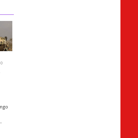
0
a
ingo
.