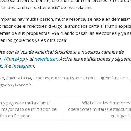
avorece a Norteamérica”, dijo Sheinbaum el miércoles. Y recordó
 Unidos también se beneficia” de esa relación.
campañas hay mucha pasión, mucha retórica, se habla en demasía”
rador que el miércoles divulgó la anunciada carta a Trump explic
lemas de sus propuestas. «Ya cuando pasan las elecciones y ya s
en los gobiernos ya es otra cosa”.
te con la Voz de América! Suscríbete a nuestros canales de
e
,
WhatsApp
y al
newsletter
. Activa las notificaciones y síguen
k
,
X
e
Instagram
.
,
,
,
,
dad
América Latina
deportes
economia
Estados Unidos
América Latina
gocios y Economía
gación
ón y pagos de multa a pieza
WikiLeaks: las filtracione
l mayor caso de infiltración del
operaciones militares estadouni
das
fico en Ecuador
en Afganis