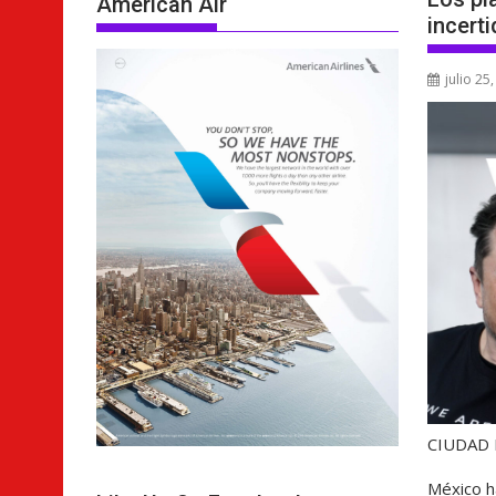
American Air
incert
julio 25
CIUDAD
México ha