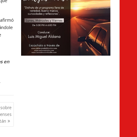
 que
 afirmó
ándole
e
os en
,
s sobre
denses
tán