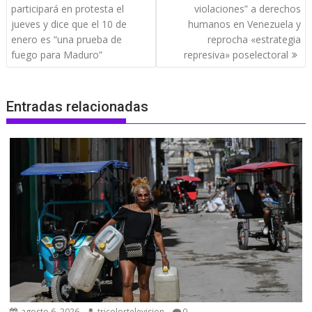
de
participará en protesta el
violaciones” a derechos
entradas
jueves y dice que el 10 de
humanos en Venezuela y
enero es “una prueba de
reprocha «estrategia
fuego para Maduro”
represiva» poselectoral
Entradas relacionadas
agosto 6, 2026
tricolortelevision
0