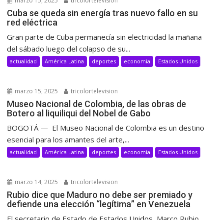
marzo 15, 2025
tricolortelevision
Cuba se queda sin energía tras nuevo fallo en su
red eléctrica
Gran parte de Cuba permanecía sin electricidad la mañana
del sábado luego del colapso de su...
actualidad
América Latina
deportes
economia
Estados Unidos
marzo 15, 2025
tricolortelevision
Museo Nacional de Colombia, de las obras de
Botero al liquiliqui del Nobel de Gabo
BOGOTÁ — El Museo Nacional de Colombia es un destino
esencial para los amantes del arte,...
actualidad
América Latina
deportes
economia
Estados Unidos
marzo 14, 2025
tricolortelevision
Rubio dice que Maduro no debe ser premiado y
defiende una elección “legítima” en Venezuela
El secretario de Estado de Estados Unidos, Marco Rubio,