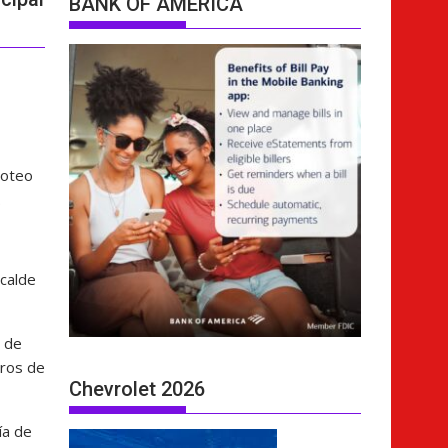
BANK OF AMERICA
roteo
.
lcalde
o de
eros de
Chevrolet 2026
ía de