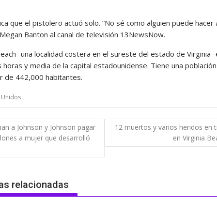
,
ica que el pistolero actuó solo. “No sé como alguien puede hacer 
jo Megan Banton al canal de televisión 13NewsNow.
Beach- una localidad costera en el sureste del estado de Virginia- 
s horas y media de la capital estadounidense. Tiene una población
r de 442,000 habitantes.
 Unidos
gación
an a Johnson y Johnson pagar
12 muertos y varios heridos en t
lones a mujer que desarrolló
en Virginia B
das
as relacionadas