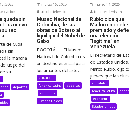
15, 2025
marzo 15, 2025
marzo 14, 2025
television
tricolortelevision
tricolortelevision
e queda sin
Museo Nacional de
Rubio dice que
a tras nuevo
Colombia, de las
Maduro no debe 
n su red
obras de Botero al
premiado y defi
ca
liquiliqui del Nobel de
una elección
Gabo
“legítima” en
rte de Cuba
Venezuela
BOGOTÁ — El Museo
cía sin
El secretario de Es
Nacional de Colombia es
idad la mañana
de Estados Unidos,
un destino esencial para
ado luego del
Marco Rubio, dijo e
los amantes del arte,...
de su...
jueves que la solució
actualidad
d
actualidad
América Latina
deportes
Latina
deportes
América Latina
depor
economia
ia
economia
Estados Unidos
Unidos
Estados Unidos