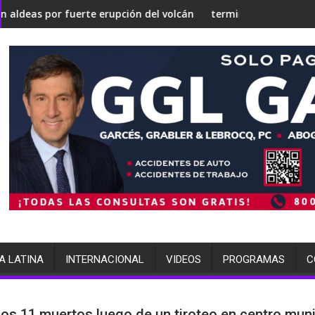
se en una 'Gaza silenciosa'
 su estrategia nuclear
uerte erupción del volcán de Fuego
terminó arrestada por múltiples ca
A LATINA
INTERNACIONAL
VIDEOS
PROGRAMAS
C
os 11 muertos luego de un tiroteo en centro muni