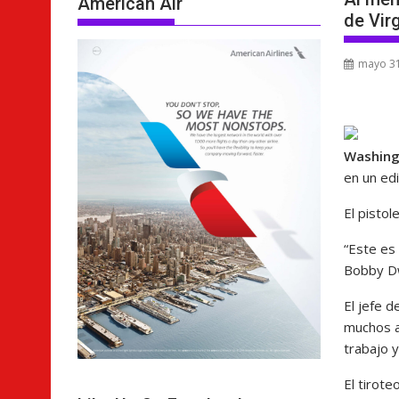
American Air
de Vir
mayo 31
Washin
en un edi
El pistol
“Este es 
Bobby Dwy
El jefe d
muchos a
trabajo y
El tirote