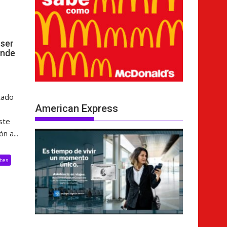
ser
ende
tado
American Express
ste
n a...
tes