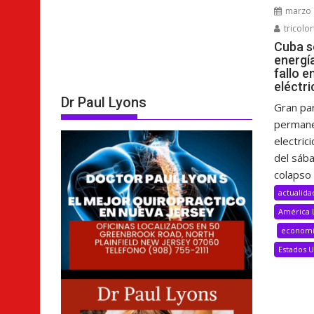
marzo 
tricolor
Cuba s
energí
fallo e
eléctri
Dr Paul Lyons
Gran pa
permane
electric
del sáb
colapso 
actualida
América 
econom
Estados 