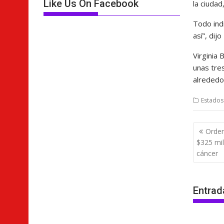
Like Us On Facebook
la ciudad
Todo ind
así”, di
Virginia 
unas tre
alrededo
Estados
Nave
Orden
de
$325 mil
entra
cáncer
Entrad