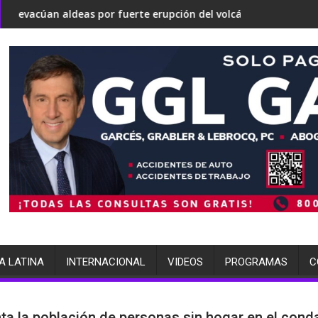
 convertirse en una 'Gaza silenciosa'
bate sobre su estrategia nuclear
deas por fuerte erupción del volcán de Fuego
terminó arrestada por mú
A LATINA
INTERNACIONAL
VIDEOS
PROGRAMAS
C
a la población de personas sin hogar en el con