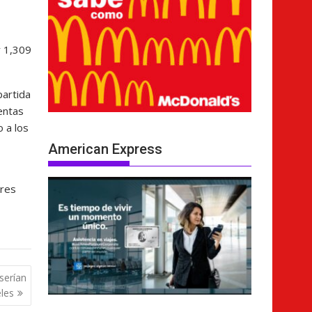
y 1,309
partida
entas
 a los
American Express
ares
serían
eles