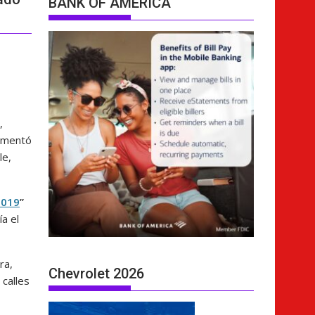
BANK OF AMERICA
,
aumentó
le,
2019
”
a el
ra,
Chevrolet 2026
 calles