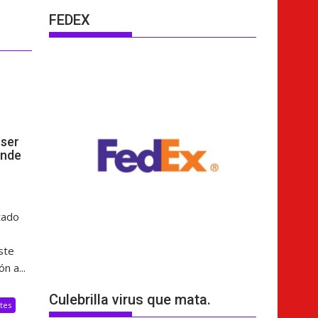
FEDEX
ser
ende
tado
ste
n a...
Culebrilla virus que mata.
tes