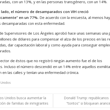
adas, con un 13%, y en las personas transgénero, con un 14%.
 lado, el número de desamparados con VIH creció
icamente” en un 77%.
De acuerdo con la encuesta, al menos ha
s desamparadas con esta enfermedad.
 de Supervisores de Los Ángeles aprobó hace unas semanas una 
illones de dólares para compensar el alza de los precios en las r
ndas, dar capacitación laboral y como ayuda para conseguir empleo
rados.
 sector de éstos que no registró ningún aumento fue el de los
s. Incluso el número descendió en un 14% entre aquellos exmilit
n en las calles y tenían una enfermedad crónica.
 Unidos
gación
os Unidos busca aumentar la
Donald Trump: republicanos 
ión de familias de inmigrantes
“tontos” si bloquean aranc
das