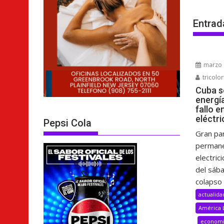
Entrad
marzo 
tricolor
Cuba s
energí
fallo e
eléctri
Pepsi Cola
Gran pa
permane
electric
del sáb
colapso 
actualida
América 
econom