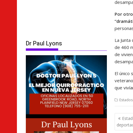
desampar
Por otro
“dramát
persona
La Junta
Dr Paul Lyons
de 460 m
de vivie
desampa
El único
veterano
que vivía
Estados
Nave
Estad
de
deportac
entra