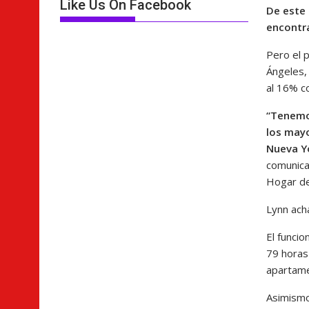
Like Us On Facebook
De este 
encontra
Pero el 
Ángeles,
al 16% c
“Tenemos
los mayo
Nueva Yo
comunica
Hogar de
Lynn ach
El funcio
79 horas 
apartame
Asimismo