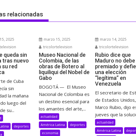
as relacionadas
15, 2025
marzo 15, 2025
marzo 14, 2025
television
tricolortelevision
tricolortelevision
e queda sin
Museo Nacional de
Rubio dice que
a tras nuevo
Colombia, de las
Maduro no debe 
n su red
obras de Botero al
premiado y defi
ca
liquiliqui del Nobel de
una elección
Gabo
“legítima” en
rte de Cuba
Venezuela
BOGOTÁ — El Museo
cía sin
El secretario de Es
Nacional de Colombia es
idad la mañana
de Estados Unidos,
un destino esencial para
ado luego del
Marco Rubio, dijo e
los amantes del arte,...
de su...
jueves que la solució
actualidad
d
actualidad
América Latina
deportes
Latina
deportes
América Latina
depor
economia
ia