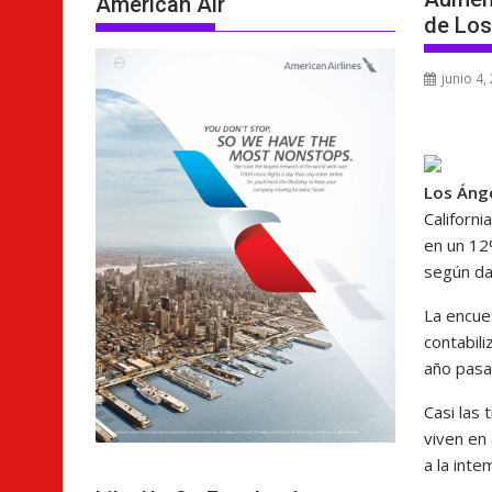
American Air
de Los
junio 4,
Los Áng
Californi
en un 12
según da
La encu
contabil
año pasa
Casi las
viven en
a la inte