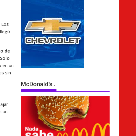
e Los
llegó
no de
 Solo
ó en un
as sin
McDonald’s .
ajar
n un