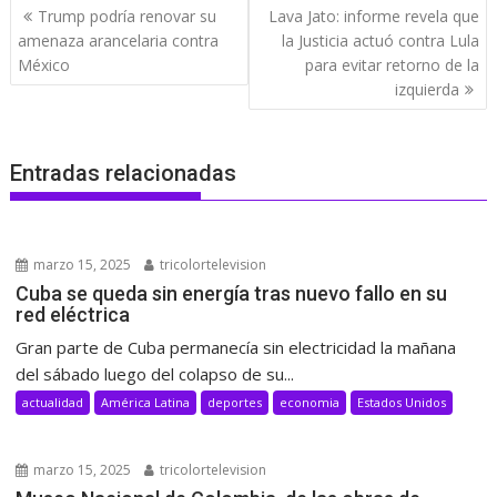
Navegación
Trump podría renovar su
Lava Jato: informe revela que
de
amenaza arancelaria contra
la Justicia actuó contra Lula
entradas
México
para evitar retorno de la
izquierda
Entradas relacionadas
marzo 15, 2025
tricolortelevision
Cuba se queda sin energía tras nuevo fallo en su
red eléctrica
Gran parte de Cuba permanecía sin electricidad la mañana
del sábado luego del colapso de su...
actualidad
América Latina
deportes
economia
Estados Unidos
marzo 15, 2025
tricolortelevision