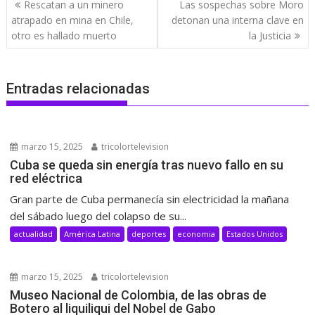
Navegación
Rescatan a un minero
Las sospechas sobre Moro
de
atrapado en mina en Chile,
detonan una interna clave en
entradas
otro es hallado muerto
la Justicia
Entradas relacionadas
marzo 15, 2025
tricolortelevision
Cuba se queda sin energía tras nuevo fallo en su
red eléctrica
Gran parte de Cuba permanecía sin electricidad la mañana
del sábado luego del colapso de su...
actualidad
América Latina
deportes
economia
Estados Unidos
marzo 15, 2025
tricolortelevision
Museo Nacional de Colombia, de las obras de
Botero al liquiliqui del Nobel de Gabo