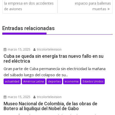
de
la empresa en dos accidentes
espacio para ballenas
entradas
de aviones
muertas
Entradas relacionadas
marzo 15, 2025
tricolortelevision
Cuba se queda sin energía tras nuevo fallo en su
red eléctrica
Gran parte de Cuba permanecía sin electricidad la mañana
del sábado luego del colapso de su...
actualidad
América Latina
deportes
economia
Estados Unidos
marzo 15, 2025
tricolortelevision
Museo Nacional de Colombia, de las obras de
Botero al liquiliqui del Nobel de Gabo