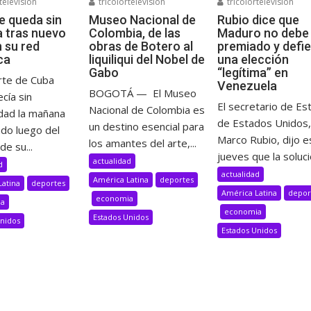
television
tricolortelevision
tricolortelevision
e queda sin
Museo Nacional de
Rubio dice que
a tras nuevo
Colombia, de las
Maduro no debe 
n su red
obras de Botero al
premiado y defi
ca
liquiliqui del Nobel de
una elección
Gabo
“legítima” en
rte de Cuba
Venezuela
BOGOTÁ — El Museo
cía sin
El secretario de Es
Nacional de Colombia es
idad la mañana
de Estados Unidos,
un destino esencial para
ado luego del
Marco Rubio, dijo e
los amantes del arte,...
de su...
jueves que la solució
actualidad
d
actualidad
América Latina
deportes
Latina
deportes
América Latina
depor
economia
ia
economia
Estados Unidos
Unidos
Estados Unidos