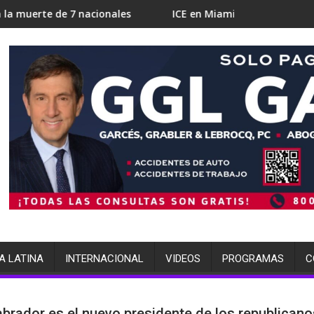
7 nacionales
ICE en Miami busca 700 camas para detención
A LATINA
INTERNACIONAL
VIDEOS
PROGRAMAS
C
abrador es el nuevo presidente de los republicano