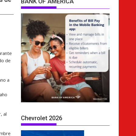
BANK OF AMERICA
urante
do de
ano a
daho
, al
Chevrolet 2026
embre