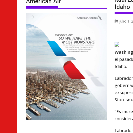
American Air
Idaho
julio 1,
Washing
el pasad
Idaho.
Labrador
gobernad
exsuperi
Statesma
“Es incr
considera
Labrador