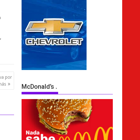
a
,
 va por
más
McDonald’s .