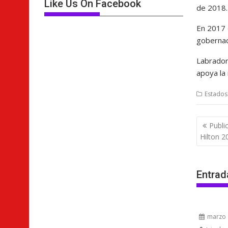
Like Us On Facebook
de 2018.
En 2017 d
gobernac
Labrador
apoya la
Estados
Nave
Publi
de
Hilton 
entra
Entrad
marzo 