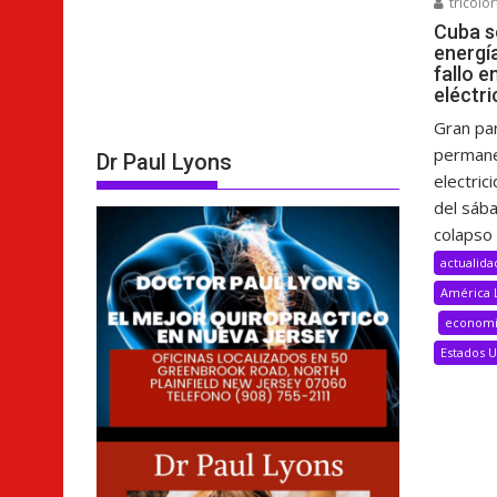
tricolor
Cuba s
energí
fallo e
eléctri
Gran pa
permane
Dr Paul Lyons
electric
del sáb
colapso 
actualida
América 
econom
Estados 