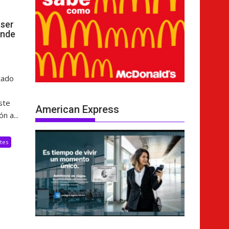
ser
ende
tado
ste
American Express
n a...
tes