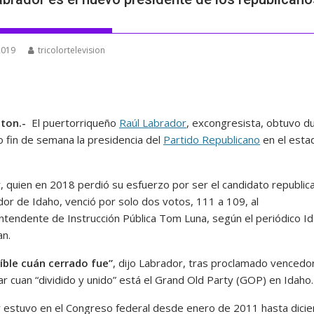
 2019
tricolortelevision
ton.-
El puertorriqueño
Raúl Labrador
, excongresista, obtuvo d
o fin de semana la presidencia del
Partido Republicano
en el esta
, quien en 2018 perdió su esfuerzo por ser el candidato republic
or de Idaho, venció por solo dos votos, 111 a 109, al
ntendente de Instrucción Pública Tom Luna, según el periódico I
n.
eíble cuán cerrado fue”
, dijo Labrador, tras proclamado vencedor
r cuan “dividido y unido” está el Grand Old Party (GOP) en Idaho.
 estuvo en el Congreso federal desde enero de 2011 hasta dici