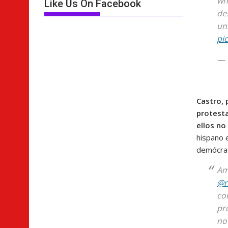
wh
Like Us On Facebook
de
un
pic
— 
Castro, 
protesta
ellos no
hispano 
demócra
Am
@r
cor
pro
no