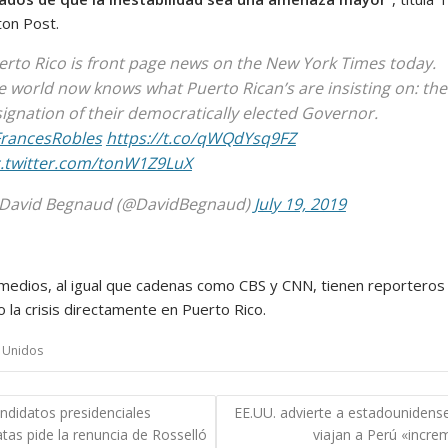
on Post.
erto Rico is front page news on the New York Times today.
e world now knows what Puerto Rican’s are insisting on: the
signation of their democratically elected Governor.
rancesRobles
https://t.co/qWQdYsq9FZ
c.twitter.com/tonW1Z9LuX
David Begnaud (@DavidBegnaud)
July 19, 2019
medios, al igual que cadenas como CBS y CNN, tienen reporteros
 la crisis directamente en Puerto Rico.
 Unidos
gación
ndidatos presidenciales
EE.UU. advierte a estadounidens
as pide la renuncia de Rosselló
viajan a Perú «incre