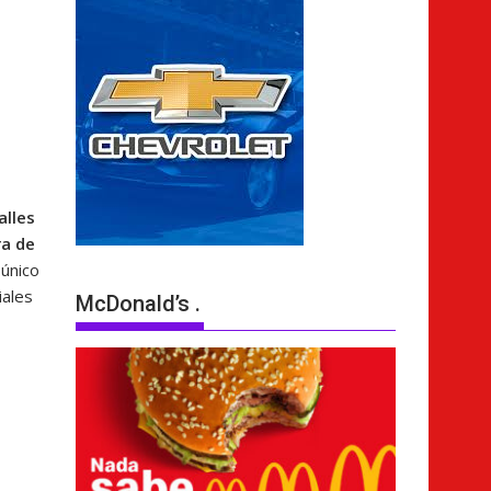
alles
ra de
 único
iales
McDonald’s .