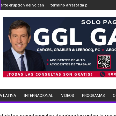
ilenciosa'
uclear
l volcán de Fuego
terminó arrestada por múltiples cargos
Ita
A LATINA
INTERNACIONAL
VIDEOS
PROGRAMAS
C
didatos presidenciales demócratas piden la renu