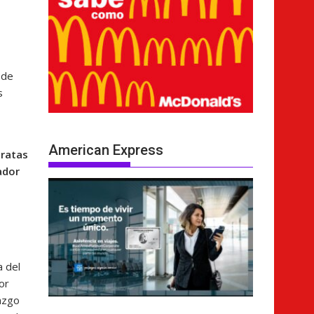
 de
s
American Express
cratas
ador
a del
or
azgo