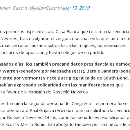
Julián Castro (@JulianCastro)
July 19, 2019
dos primeros aspirantes a la Casa Blanca que reclaman la renuncia
 Nevares, tras divulgarse el vergonzoso chat en la que junto a su
 más cercanos lanzan insultos hacia las mujeres, homosexuales,
políticos de oposición y hasta colegas de su partido.
asados días, los también precandidatos presidenciales demó
h Warren (senadora por Massachusetts), Bernie Sanders (sen
iente por Vermont) y Pete Buttigieg (alcalde de South Bend,
 habían expresado solidaridad con las manifestaciones
que
n a favor de la dimisión de Rosselló Nevares.
es también la segunda persona del Congreso – el primero fue el
ta demócrata Raúl Grijalva (Arizona)- que ha solicitado la renunci
or Rosselló Nevares. Otros, como los senadores republicanos p
Rick Scott y Marco Rubio, han abogado también por un nuevo lider