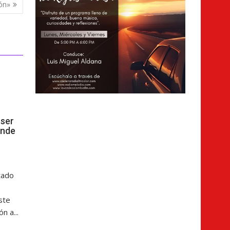
ón»
ser
ende
tado
ste
n a...