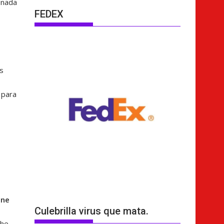
onada
FEDEX
us
 para
ene
Culebrilla virus que mata.
The