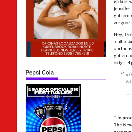
en la is
Jenniffer
gobierno
vergonzo
Hoy, ta
multitudi
portadasa
gobernad
dirigir el 
Pepsi Cola
«T
N
— 
“Un proc
The New 
preocup