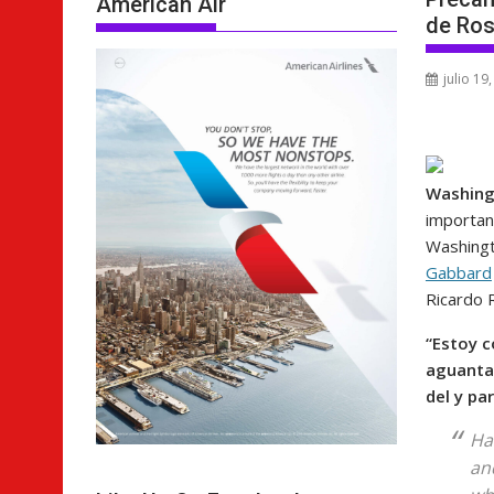
American Air
de Ros
julio 19
Washing
importan
Washingt
Gabbard
Ricardo 
“Estoy 
aguanta
del y pa
Ha
an