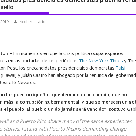
selló
, 2019
tricolortelevision
ton –
En momentos en que la crisis política ocupa espacios
tes en las portadas de los periódicos
The New York Times
y The
on Post, los precandidatos presidenciales demócratas
Tulsi
(Hawai) y Julián Castro han abogado por la renuncia del goberna
Rosselló Nevares.
con los puertorriqueños que demandan un cambio, que no
n más la corrupción gubernamental, y que se merecen un go
ra el pueblo. El pueblo unido jamás será vencido”
, sostuvo Gab
waii and Puerto Rico share many of the same experiences
d stories. I stand with Puerto Ricans demanding change,