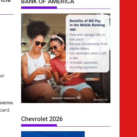
BANK OF AMERICA
dor
bierno
bard.
Chevrolet 2026