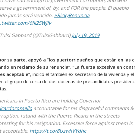
o have had enough of government corruption, and who
serve a government of, by, and FOR the people. El pueblo
ido jamás será vencido.
#RickyRenuncia
.twitter.com/6flI25WJfv
Tulsi Gabbard (@TulsiGabbard)
July 19, 2019
por su parte, apoyó a “los puertorriqueños que están en las c
ndo en reclamo de su renuncia”. “La fuerza excesiva en cont
 es aceptable”
, indicó el también ex secretario de la Vivienda y el
en el grupo de cerca de dos docenas de precandidatos presidenc
tas.
ericans in Puerto Rico are holding Governor
icardorossello
accountable for his disgraceful comments &
ruption. I stand with the Puerto Ricans in the streets
testing for his resignation. Excessive force against them is
t acceptable.
https://t.co/8UzwhVYdhc