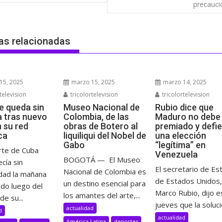
das
precauci
as relacionadas
15, 2025
marzo 15, 2025
marzo 14, 2025
television
tricolortelevision
tricolortelevision
e queda sin
Museo Nacional de
Rubio dice que
a tras nuevo
Colombia, de las
Maduro no debe 
n su red
obras de Botero al
premiado y defi
ca
liquiliqui del Nobel de
una elección
Gabo
“legítima” en
rte de Cuba
Venezuela
BOGOTÁ — El Museo
cía sin
El secretario de Es
Nacional de Colombia es
idad la mañana
de Estados Unidos,
un destino esencial para
ado luego del
Marco Rubio, dijo e
los amantes del arte,...
de su...
jueves que la solució
actualidad
d
actualidad
América Latina
deportes