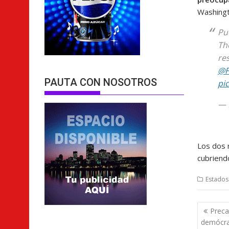
Washingt
Pu
Th
re
@F
PAUTA CON NOSOTROS
pi
— 
Los dos 
cubriendo
Estados
Nave
Preca
de
demócrat