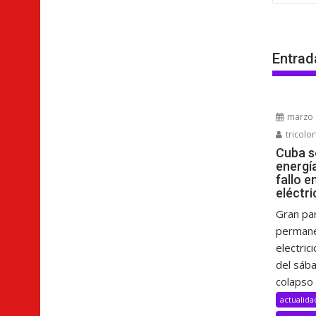
entra
Entrad
marzo 
tricolor
Cuba s
energí
fallo e
eléctri
Gran pa
permane
electric
del sáb
colapso 
actualida