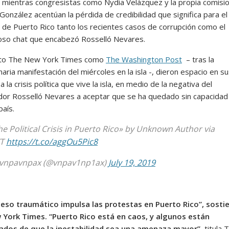
la, mientras congresistas como Nydia Velázquez y la propia comisi
 González acentúan la pérdida de credibilidad que significa para el
 de Puerto Rico tanto los recientes casos de corrupción como el
so chat que encabezó Rosselló Nevares.
nto The New York Times como
The Washington Post
– tras la
naria manifestación del miércoles en la isla -, dieron espacio en s
 la crisis política que vive la isla, en medio de la negativa del
or Rosselló Nevares a aceptar que se ha quedado sin capacidad
país.
he Political Crisis in Puerto Rico» by Unknown Author via
YT
https://t.co/aggOu5Pic8
vnpavnpax (@vnpav1np1ax)
July 19, 2019
eso traumático impulsa las protestas en Puerto Rico”, sosti
York Times. “Puerto Rico está en caos, y algunos están
ados de que la inestabilidad sea una amenaza mayor”
, titula 