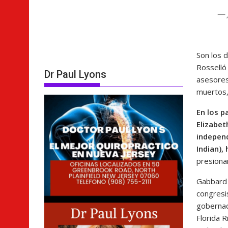
— 
Son los 
Rosselló
Dr Paul Lyons
asesores
muertos, 
En los p
Elizabet
independ
Indian),
presiona
Gabbard 
congresis
gobernad
Florida 