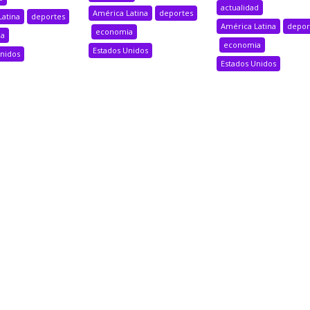
actualidad
América Latina
deportes
Latina
deportes
América Latina
depor
economia
ia
economia
Estados Unidos
Unidos
Estados Unidos