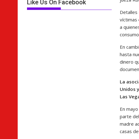
Like Us On Facebook
Detalles 
víctimas 
a quienes
consumo
En cambi
hasta nue
dinero qu
document
La asoci
Unidos y
Las Vega
En mayo 
parte de
madre ac
casas de