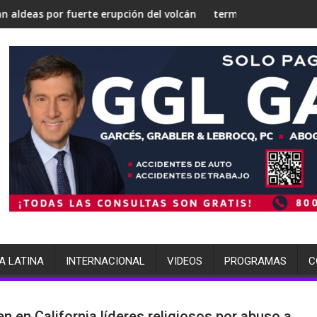
se en una 'Gaza silenciosa'
 su estrategia nuclear
uerte erupción del volcán de Fuego
terminó arrestada por múltiples c
A LATINA
INTERNACIONAL
VIDEOS
PROGRAMAS
C
en en California líderes religiosos por abuso a