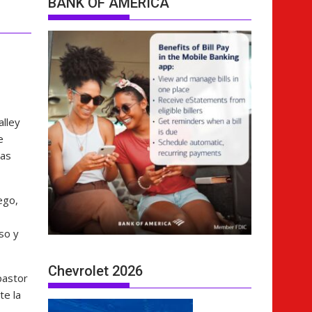
BANK OF AMERICA
alley
e
das
ego,
oso y
Chevrolet 2026
pastor
te la