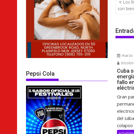
Nave
Los l
de
son bien
entra
Entrad
marzo 
tricolor
Cuba s
Pepsi Cola
energí
fallo e
eléctri
Gran pa
permane
electric
del sáb
colapso 
actualida