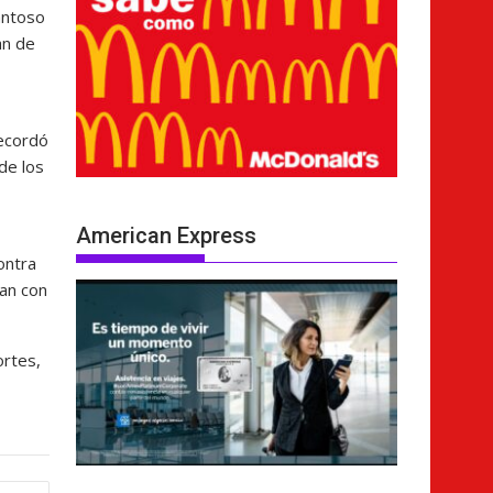
antoso
an de
recordó
 de los
American Express
ontra
ban con
ortes,