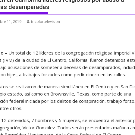
nas desamparadas
bre 11, 2019
tricolortelevision
go
– Un total de 12 líderes de la congregación religiosa Imperial V
s (IVM) de la ciudad de El Centro, California, fueron detenidos est
ajo acusaciones de someter a decenas de desamparados, inclui
n hijos, a trabajos forzados como pedir dinero en las calles.
stos se realizaron de manera simultánea en El Centro y en San Di
opio estado, así como en Brownsville, Texas, como parte de una
ción federal iniciada por los delitos de conspiración, trabajo forz
ntre otros.
s 12 detenidos, 7 hombres y 5 mujeres, se encuentra el anterior 
ngregación, Víctor González. Todos serán presentados mañana an
th Bermúdez Montenegro, de la Corte federal de El Centro.