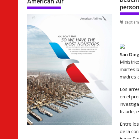
American Air
perso
septiem
San Die
Ministrie
martes b
madres co
Los arre
en el pr
investiga
fraude, e
Entre lo
de la co
jueza Ru