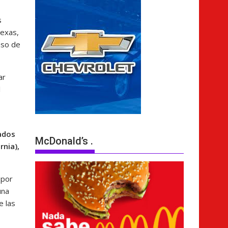
s
Texas,
aso de
ar
l
tados
McDonald’s .
rnia),
 por
una
e las