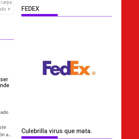
 carpa
FEDEX
silo
ser
ende
tado
ste
Culebrilla virus que mata.
n a...