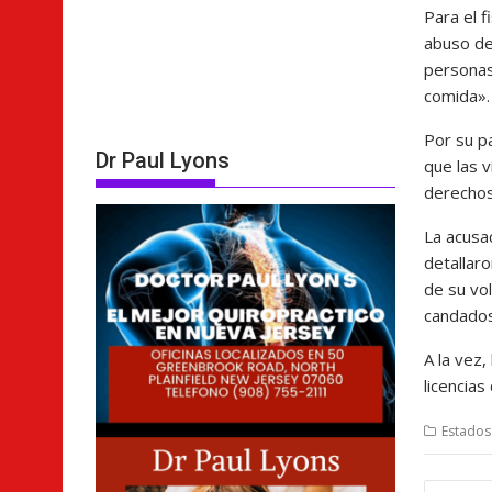
Para el 
abuso de
personas
comida».
Por su pa
Dr Paul Lyons
que las v
derechos
La acusa
detallaro
de su vo
candados 
A la vez
licencia
Estados