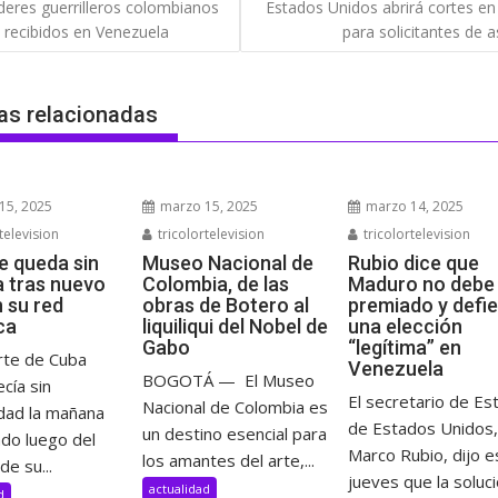
gación
íderes guerrilleros colombianos
Estados Unidos abrirá cortes en
 recibidos en Venezuela
para solicitantes de a
das
as relacionadas
15, 2025
marzo 15, 2025
marzo 14, 2025
television
tricolortelevision
tricolortelevision
e queda sin
Museo Nacional de
Rubio dice que
a tras nuevo
Colombia, de las
Maduro no debe 
n su red
obras de Botero al
premiado y defi
ca
liquiliqui del Nobel de
una elección
Gabo
“legítima” en
rte de Cuba
Venezuela
BOGOTÁ — El Museo
cía sin
El secretario de Es
Nacional de Colombia es
idad la mañana
de Estados Unidos,
un destino esencial para
ado luego del
Marco Rubio, dijo e
los amantes del arte,...
de su...
jueves que la solució
actualidad
d