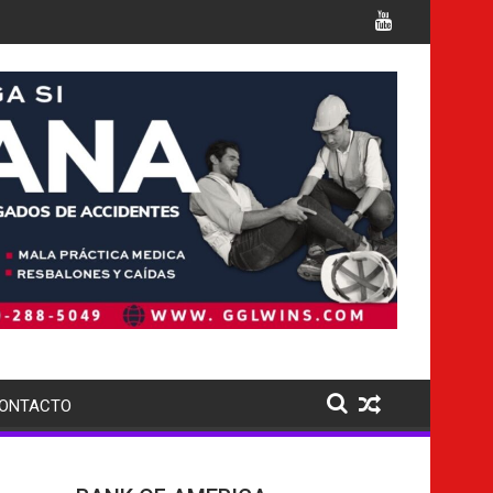
a detención de migrantes en el sur de Florida, tras cierre de Al
el país busca extraditar a sus nacionales en c
ONTACTO