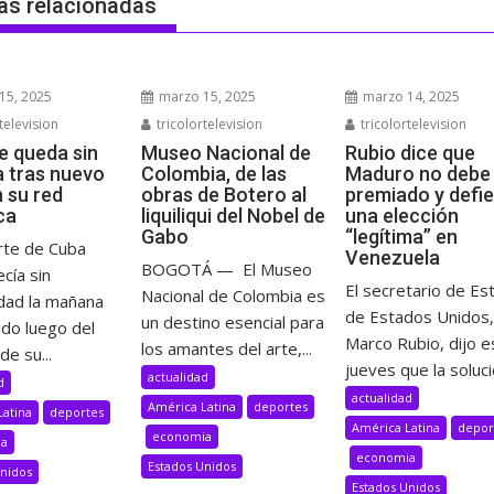
as relacionadas
15, 2025
marzo 15, 2025
marzo 14, 2025
television
tricolortelevision
tricolortelevision
e queda sin
Museo Nacional de
Rubio dice que
a tras nuevo
Colombia, de las
Maduro no debe 
n su red
obras de Botero al
premiado y defi
ca
liquiliqui del Nobel de
una elección
Gabo
“legítima” en
rte de Cuba
Venezuela
BOGOTÁ — El Museo
cía sin
El secretario de Es
Nacional de Colombia es
idad la mañana
de Estados Unidos,
un destino esencial para
ado luego del
Marco Rubio, dijo e
los amantes del arte,...
de su...
jueves que la solució
actualidad
d
actualidad
América Latina
deportes
Latina
deportes
América Latina
depor
economia
ia
economia
Estados Unidos
Unidos
Estados Unidos