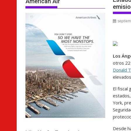
American Air
emisio
septiem
Los Áng
otros 22 
Donald 
elevados
El fiscal
estados,
York, pr
Segurida
protecci
Desde ha