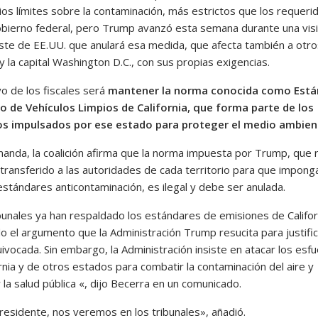
ios límites sobre la contaminación, más estrictos que los requeri
obierno federal, pero Trump avanzó esta semana durante una visit
ste de EE.UU. que anulará esa medida, que afecta también a otr
 la capital Washington D.C., con sus propias exigencias.
vo de los fiscales será
mantener la norma conocida como Está
 de Vehículos Limpios de California, que forma parte de los
os impulsados por ese estado para proteger el medio ambien
manda, la coalición afirma que la norma impuesta por Trump, que r
 transferido a las autoridades de cada territorio para que impong
estándares anticontaminación, es ilegal y debe ser anulada.
bunales ya han respaldado los estándares de emisiones de Califor
o el argumento que la Administración Trump resucita para justific
ivocada. Sin embargo, la Administración insiste en atacar los esf
rnia y de otros estados para combatir la contaminación del aire y
la salud pública «, dijo Becerra en un comunicado.
residente, nos veremos en los tribunales», añadió.