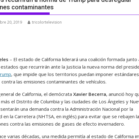
nes contaminantes
bre 20, 2019
tricolortelevision
eles
– El estado de California liderará una coalición formada junto 
estados que recurrirán ante la Justicia la nueva norma del presid
Trump
, que impide que los territorios puedan imponer estándare
 contra las emisiones contaminantes de vehículos.
 general de California, el demócrata
Xavier Becerra
, anunció hoy q
 más el Distrito de Columbia y las ciudades de Los Ángeles y Nue
esentarán una demanda contra la Administración Nacional por la
d en la Carretera (NHTSA, en inglés) para evitar que se rebajen l
ones contra las emisiones de gases de efecto invernadero.
ce varias décadas, una medida permitía al estado de California 