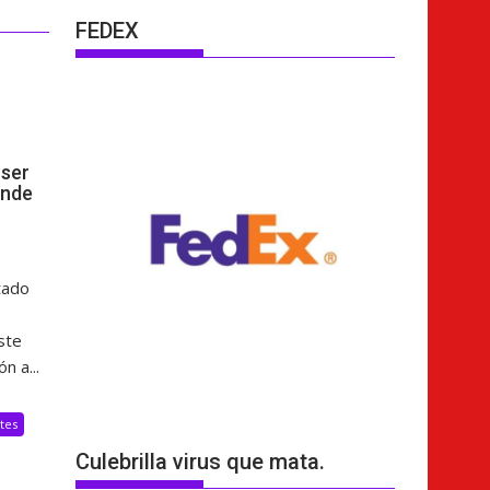
FEDEX
ser
ende
tado
ste
n a...
tes
Culebrilla virus que mata.