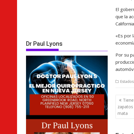
El gober
que la ac
Californi
«Es por l
economía
Dr Paul Lyons
Por su pa
producci
automóvi
Estados
Nave
Tiene
de
zapatos 
entra
mata