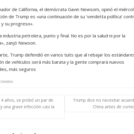
nador de California, el demócrata Gavin Newsom, opinó el miérco
ción de Trump es «una continuación de su ‘vendetta política’ cont
a y su progreso».
a industria petrolera, punto y final. No es por la salud ni por la
», zanjó Newson.
rte, Trump defendió en varios tuits que al rebajar los estándares
ón de vehículos será más barata y la gente comprará nuevos
les, más seguros
 Unidos
gación
 4 años, se probó un par de
Trump dice no necesitar acuer
y una grave infección casi la
China antes de comic
das