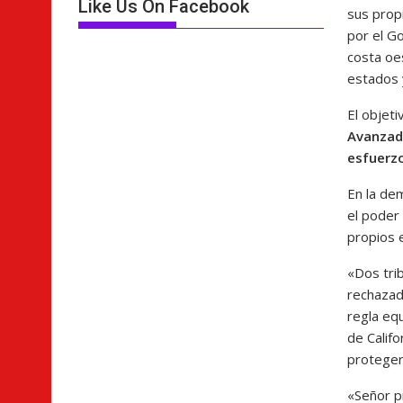
Like Us On Facebook
sus prop
por el G
costa oe
estados y
El objeti
Avanzado
esfuerz
En la de
el poder
propios 
«Dos tri
rechazad
regla equ
de Califo
proteger 
«Señor p