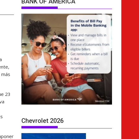
BANK OF AMERICA
a
ente,
s más
ue 23
va
as
Chevrolet 2026
imponer