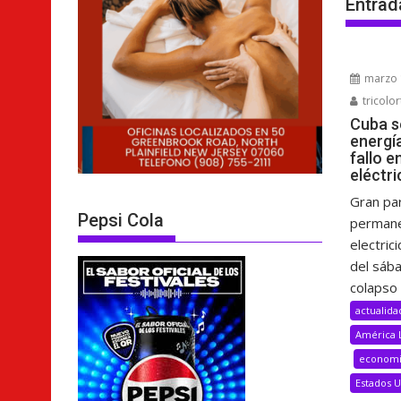
Entrad
marzo 
tricolor
Cuba s
energí
fallo e
eléctri
Gran pa
Pepsi Cola
permane
electric
del sáb
colapso 
actualida
América 
econom
Estados 