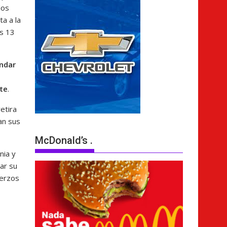
dos
a a la
os 13
ndar
te
.
etira
an sus
McDonald’s .
nia y
ar su
uerzos