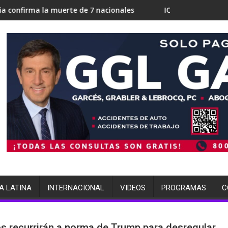
 muerte de 7 nacionales
ICE en Miami busca 700 camas par
A LATINA
INTERNACIONAL
VIDEOS
PROGRAMAS
C
s recurrirán a norma de Trump para desregular