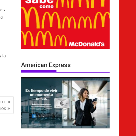
les
ra
 la
American Express
do con
ios