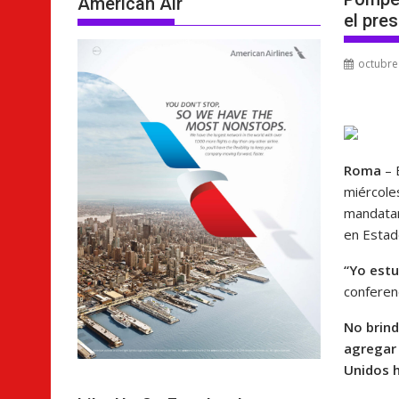
American Air
el pre
octubre
Roma
– 
miércole
mandatari
en Estad
“Yo estu
conferenc
No brind
agregar 
Unidos h