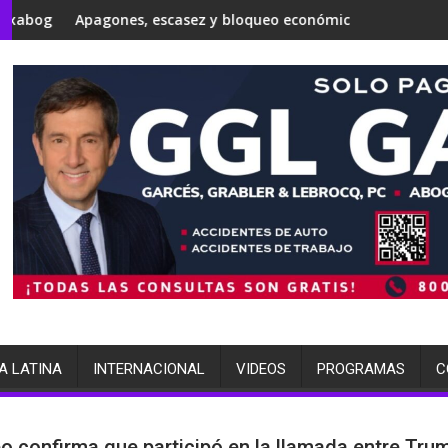
mos 'gota a gota'
rsonal del presidente Donald Trump, Todd Blanche, como fisca
agones, escasez y bloqueo económico, las razones por las que e
Japón conmemora
A LATINA
INTERNACIONAL
VIDEOS
PROGRAMAS
C
 confirma que participó en la llamada entre Tru