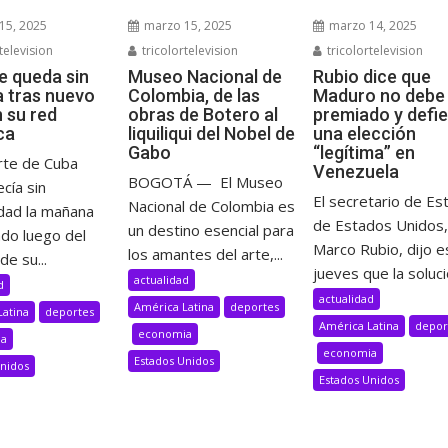
15, 2025
marzo 15, 2025
marzo 14, 2025
television
tricolortelevision
tricolortelevision
e queda sin
Museo Nacional de
Rubio dice que
a tras nuevo
Colombia, de las
Maduro no debe 
n su red
obras de Botero al
premiado y defi
ca
liquiliqui del Nobel de
una elección
Gabo
“legítima” en
rte de Cuba
Venezuela
BOGOTÁ — El Museo
cía sin
El secretario de Es
Nacional de Colombia es
idad la mañana
de Estados Unidos,
un destino esencial para
ado luego del
Marco Rubio, dijo e
los amantes del arte,...
de su...
jueves que la solució
actualidad
d
actualidad
América Latina
deportes
Latina
deportes
América Latina
depor
economia
ia
economia
Estados Unidos
Unidos
Estados Unidos