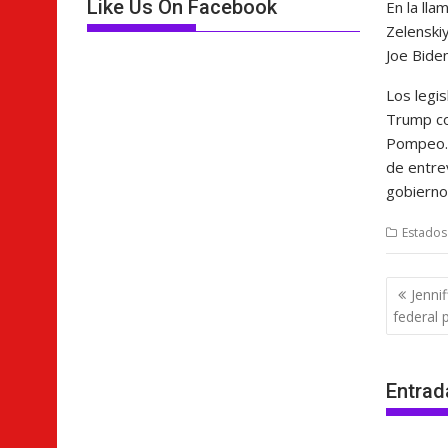
Like Us On Facebook
En la ll
Zelenski
Joe Biden
Los legis
Trump con
Pompeo. 
de entre
gobierno 
Estados
Nave
Jenni
de
federal 
entra
Entrad