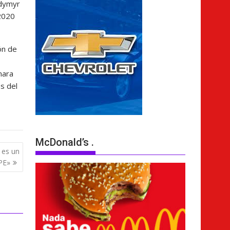
odymyr
 2020
ón de
mara
s del
McDonald’s .
 es un
LPE»