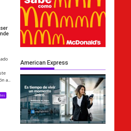
ser
ende
tado
American Express
ste
n a...
tes