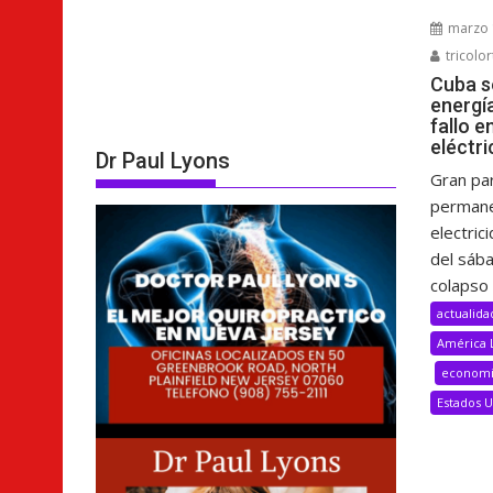
marzo 
tricolor
Cuba s
energí
fallo e
eléctri
Dr Paul Lyons
Gran pa
permane
electric
del sáb
colapso 
actualida
América 
econom
Estados 