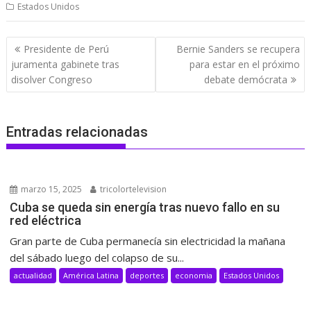
Estados Unidos
Navegación
Presidente de Perú
Bernie Sanders se recupera
de
juramenta gabinete tras
para estar en el próximo
entradas
disolver Congreso
debate demócrata
Entradas relacionadas
marzo 15, 2025
tricolortelevision
Cuba se queda sin energía tras nuevo fallo en su
red eléctrica
Gran parte de Cuba permanecía sin electricidad la mañana
del sábado luego del colapso de su...
actualidad
América Latina
deportes
economia
Estados Unidos