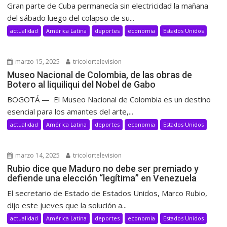
Gran parte de Cuba permanecía sin electricidad la mañana
del sábado luego del colapso de su...
actualidad
América Latina
deportes
economia
Estados Unidos
marzo 15, 2025
tricolortelevision
Museo Nacional de Colombia, de las obras de
Botero al liquiliqui del Nobel de Gabo
BOGOTÁ — El Museo Nacional de Colombia es un destino
esencial para los amantes del arte,...
actualidad
América Latina
deportes
economia
Estados Unidos
marzo 14, 2025
tricolortelevision
Rubio dice que Maduro no debe ser premiado y
defiende una elección “legítima” en Venezuela
El secretario de Estado de Estados Unidos, Marco Rubio,
dijo este jueves que la solución a...
actualidad
América Latina
deportes
economia
Estados Unidos