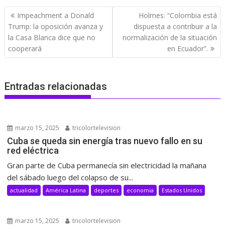
Navegación
Impeachment a Donald
Holmes: “Colombia está
de
Trump: la oposición avanza y
dispuesta a contribuir a la
entradas
la Casa Blanca dice que no
normalización de la situación
cooperará
en Ecuador”.
Entradas relacionadas
marzo 15, 2025
tricolortelevision
Cuba se queda sin energía tras nuevo fallo en su
red eléctrica
Gran parte de Cuba permanecía sin electricidad la mañana
del sábado luego del colapso de su...
actualidad
América Latina
deportes
economia
Estados Unidos
marzo 15, 2025
tricolortelevision