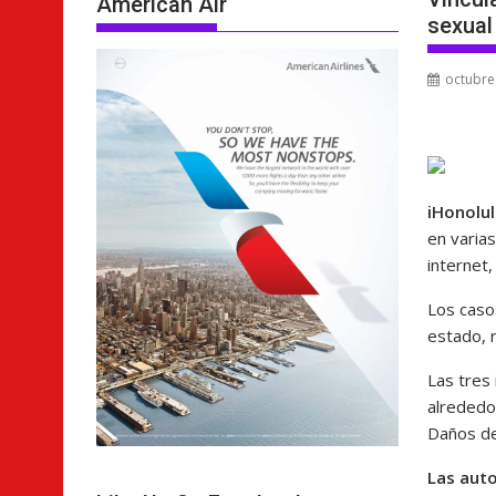
American Air
sexual
octubre
iHonolu
en varias
internet,
Los caso
estado, r
Las tres
alrededo
Daños de
Las auto