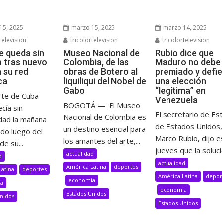
15, 2025
marzo 15, 2025
marzo 14, 2025
television
tricolortelevision
tricolortelevision
e queda sin
Museo Nacional de
Rubio dice que
a tras nuevo
Colombia, de las
Maduro no debe 
n su red
obras de Botero al
premiado y defi
ca
liquiliqui del Nobel de
una elección
Gabo
“legítima” en
rte de Cuba
Venezuela
BOGOTÁ — El Museo
cía sin
El secretario de Es
Nacional de Colombia es
idad la mañana
de Estados Unidos,
un destino esencial para
ado luego del
Marco Rubio, dijo e
los amantes del arte,...
de su...
jueves que la solució
actualidad
d
actualidad
América Latina
deportes
Latina
deportes
América Latina
depor
economia
ia
economia
Estados Unidos
Unidos
Estados Unidos