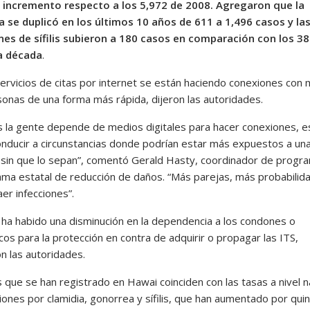
 incremento respecto a los 5,972 de 2008. Agregaron que la
 se duplicó en los últimos 10 años de 611 a 1,496 casos y la
nes de sífilis subieron a 180 casos en comparación con los 38
a década
.
servicios de citas por internet se están haciendo conexiones con
onas de una forma más rápida, dijeron las autoridades.
s la gente depende de medios digitales para hacer conexiones, e
nducir a circunstancias donde podrían estar más expuestos a un
n sin que lo sepan”, comentó Gerald Hasty, coordinador de progr
rama estatal de reducción de daños. “Más parejas, más probabilid
er infecciones”.
ha habido una disminución en la dependencia a los condones o
icos para la protección en contra de adquirir o propagar las ITS,
n las autoridades.
s que se han registrado en Hawai coinciden con las tasas a nivel n
iones por clamidia, gonorrea y sífilis, que han aumentado por qui