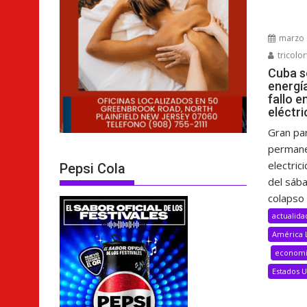
marzo 
tricolor
Cuba s
energí
fallo e
eléctri
Gran pa
permane
electric
Pepsi Cola
del sáb
colapso 
actualida
América 
econom
Estados 