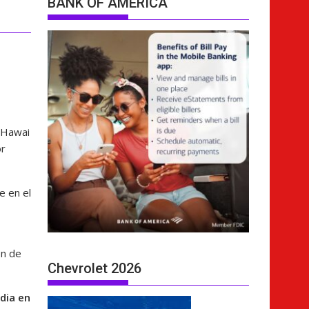
BANK OF AMERICA
n Hawai
or
e en el
ón de
Chevrolet 2026
dia en