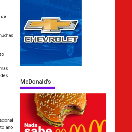
s
 de
 muchas
so
a
amas
ades
McDonald’s .
acional
nto año