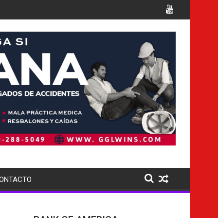
s para detención de migrantes en el sur de Florida, tras cierre 
el país busca extraditar a sus nacionales
ONTACTO