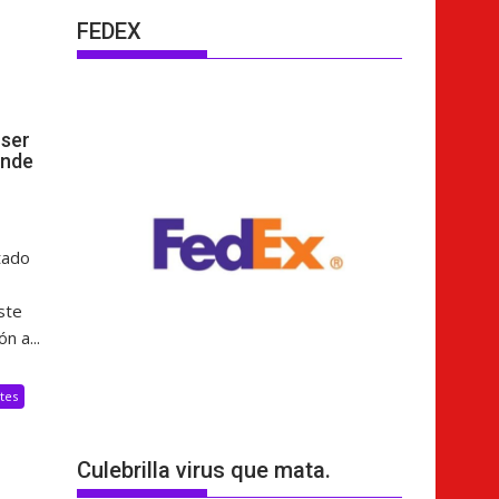
FEDEX
ser
ende
tado
ste
n a...
tes
Culebrilla virus que mata.