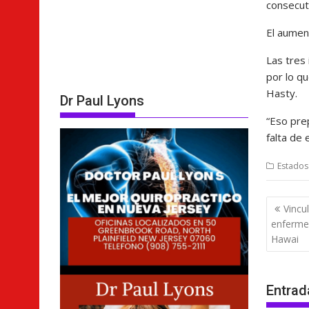
consecut
El aumen
Las tres
por lo qu
Hasty.
Dr Paul Lyons
“Eso pre
falta de
Estados
Nave
Vincul
de
enferme
entra
Hawai
Entrad