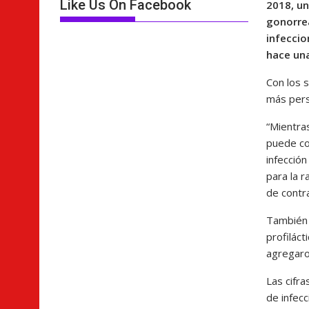
Like Us On Facebook
2018, un
gonorrea
infeccio
hace un
Con los 
más pers
“Mientra
puede co
infecció
para la 
de contra
También 
profiláct
agregaro
Las cifra
de infecc