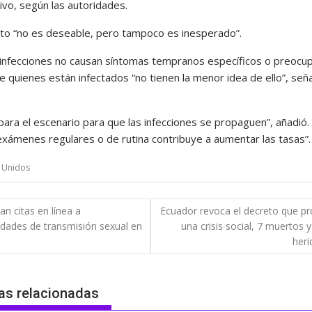
ivo, según las autoridades.
to “no es deseable, pero tampoco es inesperado”.
 infecciones no causan síntomas tempranos específicos o preocu
e quienes están infectados “no tienen la menor idea de ello”, señ
para el escenario para que las infecciones se propaguen”, añadió.
 exámenes regulares o de rutina contribuye a aumentar las tasas”.
 Unidos
gación
an citas en línea a
Ecuador revoca el decreto que p
dades de transmisión sexual en
una crisis social, 7 muertos 
das
heri
as relacionadas