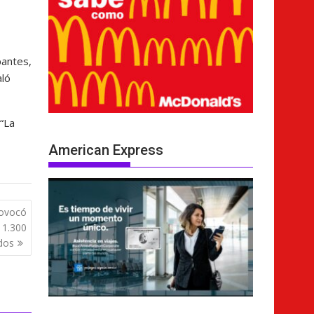
pantes,
aló
 “La
American Express
rovocó
y 1.300
dos