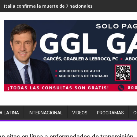
ma la muerte de 7 nacionales
ICE en Miami busca 700 cama
A LATINA
INTERNACIONAL
VIDEOS
PROGRAMAS
C
an citas en línea a enfermedades de transmisión