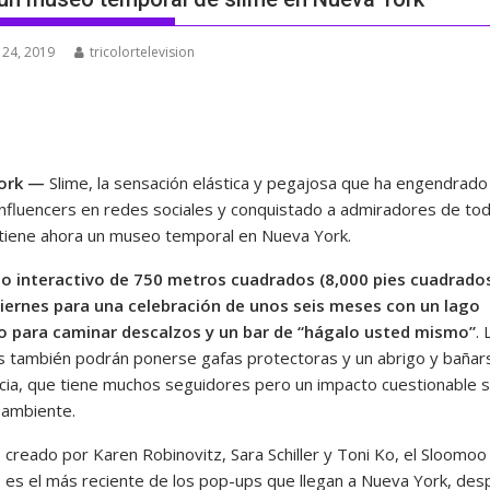
 24, 2019
tricolortelevision
York —
Slime, la sensación elástica y pegajosa que ha engendrado
influencers en redes sociales y conquistado a admiradores de tod
tiene ahora un museo temporal en Nueva York.
io interactivo de 750 metros cuadrados (8,000 pies cuadrado
viernes para una celebración de unos seis meses con un lago
o para caminar descalzos y un bar de “hágalo usted mismo”
. 
es también podrán ponerse gafas protectoras y un abrigo y bañar
ncia, que tiene muchos seguidores pero un impacto cuestionable 
 ambiente.
 creado por Karen Robinovitz, Sara Schiller y Toni Ko, el Sloomoo
e, es el más reciente de los pop-ups que llegan a Nueva York, de