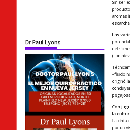
Sin ser 
producto
aromas l
escarcha 
Las vari
potencia
Dr Paul Lyons
del slim
(con niev
Técnicam
«fluido 
originó l
concluye
pegajosa
Con jugu
la cultu
La cinta
por un v