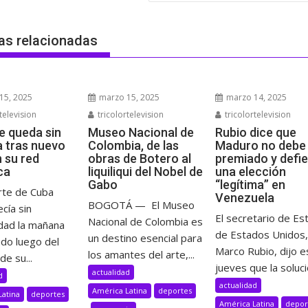
as relacionadas
15, 2025
marzo 15, 2025
marzo 14, 2025
television
tricolortelevision
tricolortelevision
e queda sin
Museo Nacional de
Rubio dice que
a tras nuevo
Colombia, de las
Maduro no debe 
n su red
obras de Botero al
premiado y defi
ca
liquiliqui del Nobel de
una elección
Gabo
“legítima” en
rte de Cuba
Venezuela
BOGOTÁ — El Museo
cía sin
El secretario de Es
Nacional de Colombia es
idad la mañana
de Estados Unidos,
un destino esencial para
ado luego del
Marco Rubio, dijo e
los amantes del arte,...
de su...
jueves que la solució
actualidad
d
actualidad
América Latina
deportes
Latina
deportes
América Latina
depor