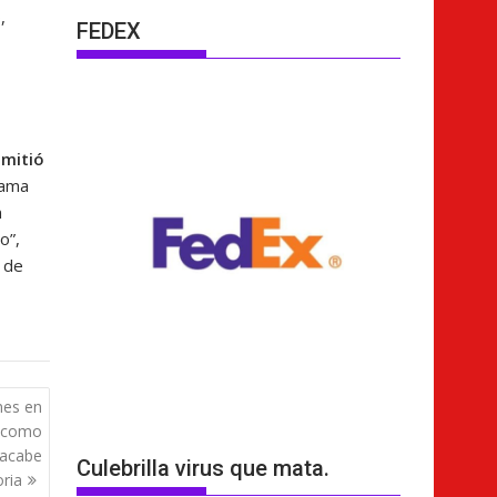
,
FEDEX
smitió
rama
n
o”,
 de
nes en
e como
 acabe
Culebrilla virus que mata.
oria