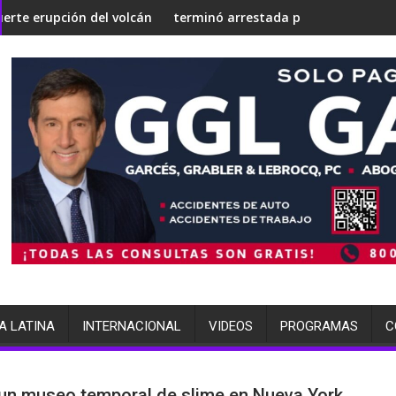
 silenciosa'
 nuclear
del volcán de Fuego
terminó arrestada por múltiples cargos
I
A LATINA
INTERNACIONAL
VIDEOS
PROGRAMAS
C
un museo temporal de slime en Nueva York