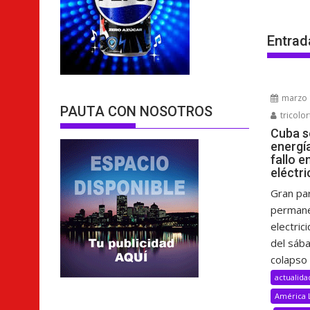
Entrad
marzo 
PAUTA CON NOSOTROS
tricolor
Cuba s
energí
fallo e
eléctri
Gran pa
permane
electric
del sáb
colapso 
actualida
América 