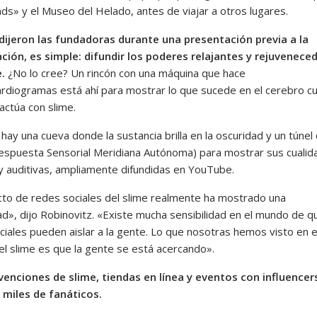
nds» y el Museo del Helado, antes de viajar a otros lugares.
 dijeron las fundadoras durante una presentación previa a la
ción, es simple: difundir los poderes relajantes y rejuvenece
e.
¿No lo cree? Un rincón con una máquina que hace
ardiogramas está ahí para mostrar lo que sucede en el cerebro c
actúa con slime.
ay una cueva donde la sustancia brilla en la oscuridad y un túnel
spuesta Sensorial Meridiana Autónoma) para mostrar sus cualid
 y auditivas, ampliamente difundidas en YouTube.
cto de redes sociales del slime realmente ha mostrado una
d», dijo Robinovitz. «Existe mucha sensibilidad en el mundo de q
ciales pueden aislar a la gente. Lo que nosotras hemos visto en e
l slime es que la gente se está acercando».
enciones de slime, tiendas en línea y eventos con influencer
 miles de fanáticos.