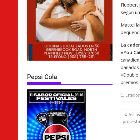
Flubber,
según un
Mattel l
pequeño 
La caden
«You Can
canadien
bañados 
«Double 
Pepsi Cola
premios 
Estados
Nave
Así a
de
protesta
entra