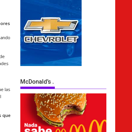
dores
uando
 de
ades
McDonald’s .
ue las
l
s que