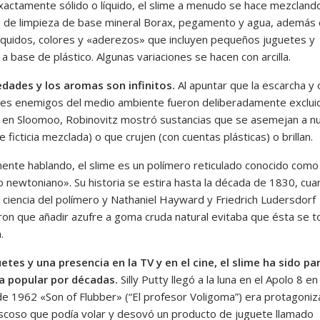
exactamente sólido o líquido, el slime a menudo se hace mezclando
 de limpieza de base mineral Borax, pegamento y agua, además
íquidos, colores y «aderezos» que incluyen pequeños juguetes y
a base de plástico. Algunas variaciones se hacen con arcilla.
edades y los aromas son infinitos.
Al apuntar que la escarcha y 
les enemigos del medio ambiente fueron deliberadamente exclui
e en Sloomoo, Robinovitz mostró sustancias que se asemejan a n
e ficticia mezclada) o que crujen (con cuentas plásticas) o brillan.
ente hablando, el slime es un polímero reticulado conocido como
no newtoniano». Su historia se estira hasta la década de 1830, cu
a ciencia del polímero y Nathaniel Hayward y Friedrich Ludersdorf
ron que añadir azufre a goma cruda natural evitaba que ésta se t
.
etes y una presencia en la TV y en el cine, el slime ha sido pa
ra popular por décadas.
Silly Putty llegó a la luna en el Apolo 8 e
 de 1962 «Son of Flubber» (“El profesor Voligoma”) era protagoni
iscoso que podía volar y desovó un producto de juguete llamado