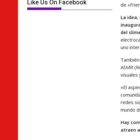
Like Us On Facebook
de «Frie
La idea,
inaugura
del slim
electroc
uno inter
También h
ASMR (Re
visuales
«El aspe
comunida
redes so
mundo de
Hay conv
atraen a