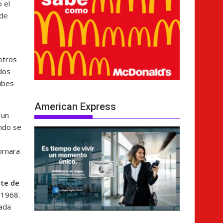
 el
 de
otros
dos
ubes
American Express
 un
ando se
ornara
rte de
n 1968.
zada