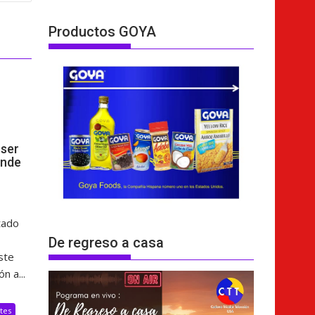
Productos GOYA
ser
ende
tado
De regreso a casa
ste
n a...
tes