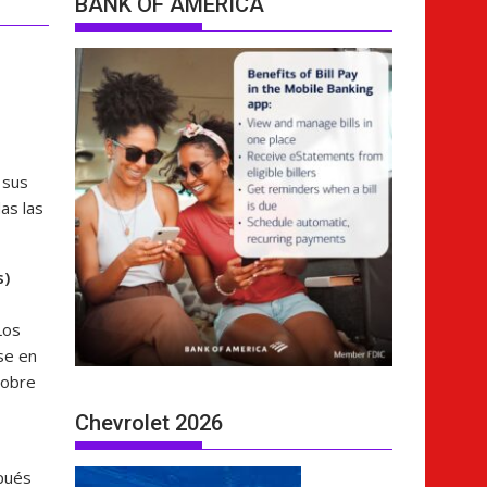
BANK OF AMERICA
 sus
as las
s)
Los
se en
sobre
Chevrolet 2026
spués