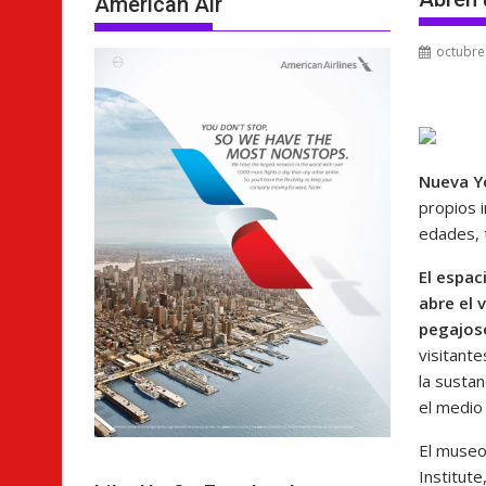
American Air
octubre
Nueva 
propios 
edades, 
El espac
abre el 
pegajos
visitant
la susta
el medio
El museo
Institut