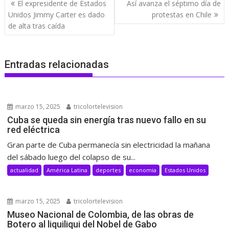
Navegación
El expresidente de Estados
Así avanza el séptimo día de
de
Unidos Jimmy Carter es dado
protestas en Chile
entradas
de alta tras caída
Entradas relacionadas
marzo 15, 2025
tricolortelevision
Cuba se queda sin energía tras nuevo fallo en su
red eléctrica
Gran parte de Cuba permanecía sin electricidad la mañana
del sábado luego del colapso de su...
actualidad
América Latina
deportes
economia
Estados Unidos
marzo 15, 2025
tricolortelevision
Museo Nacional de Colombia, de las obras de
Botero al liquiliqui del Nobel de Gabo