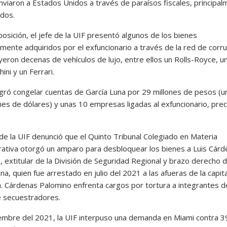
nviaron a Estados Unidos a través de paraísos fiscales, principa
dos.
osición, el jefe de la UIF presentó algunos de los bienes
mente adquiridos por el exfuncionario a través de la red de corr
yeron decenas de vehículos de lujo, entre ellos un Rolls-Royce, u
ni y un Ferrari.
ogró congelar cuentas de García Luna por 29 millones de pesos (u
nes de dólares) y unas 10 empresas ligadas al exfuncionario, prec
r de la UIF denunció que el Quinto Tribunal Colegiado en Materia
rativa otorgó un amparo para desbloquear los bienes a Luis Cár
, extitular de la División de Seguridad Regional y brazo derecho 
na, quien fue arrestado en julio del 2021 a las afueras de la capita
. Cárdenas Palomino enfrenta cargos por tortura a integrantes d
 secuestradores.
embre del 2021, la UIF interpuso una demanda en Miami contra 3