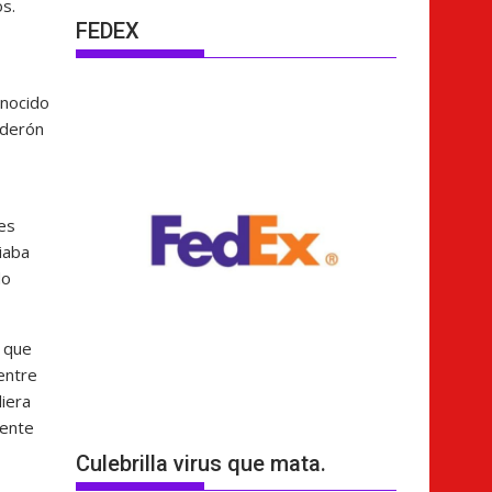
s.
FEDEX
onocido
lderón
es
iaba
do
s que
entre
diera
dente
Culebrilla virus que mata.