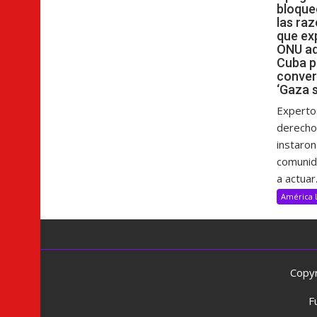
bloque
las raz
que ex
ONU ad
Cuba p
conver
‘Gaza s
Experto
derech
instaron
comunida
a actuar.
América 
Copyr
F