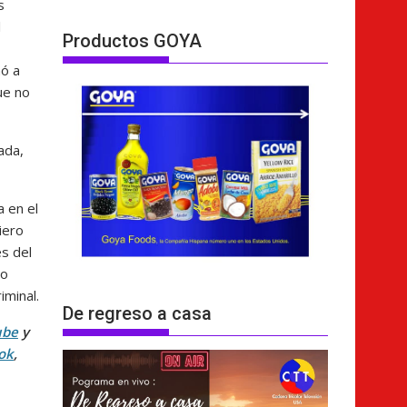
s
l
Productos GOYA
mó a
ue no
ada,
 en el
iero
es del
po
iminal.
De regreso a casa
ube
y
ok
,