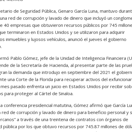
retario de Seguridad Pública, Genaro García Luna, mantuvo duran
una red de corrupción y lavado de dinero que incluyó un conglo
 de 40 empresas que obtuvieron recursos públicos por 745 millon
que terminaron en Estados Unidos y se utilizaron para adquirir
s inmuebles y lujosos vehículos, anunció el jueves el gobierno
.
formó Pablo Gómez, jefe de la Unidad de Inteligencia Financiera (U
nde de la Secretaría de Hacienda, al presentar parte de las pru
gran la demanda que introdujo en septiembre del 2021 el gobier
nte una Corte de la Florida para recuperar activos del exfunciona
 mes pasado enfrenta un juicio en Estados Unidos por recibir so
os para proteger al Cártel de Sinaloa.
la conferencia presidencial matutina, Gómez afirmó que García Lu
a red de corrupción y lavado de dinero para beneficio personal y 
ercanos” a través de una treintena de contratos con órganos de
d pública por los que obtuvo recursos por 745.87 millones de dól