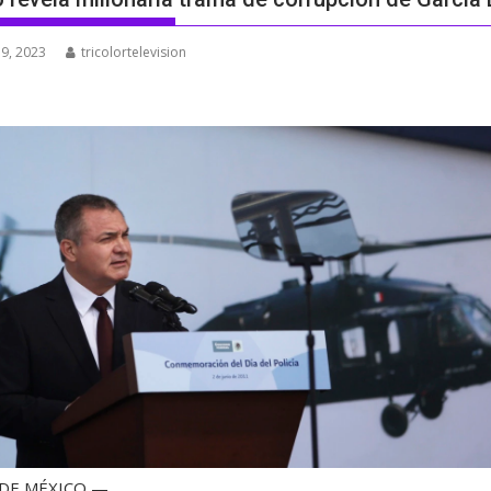
 9, 2023
tricolortelevision
 DE MÉXICO —