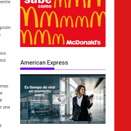
lmente
upción
n
nos
isó
American Express
denas
de
l
e una
9