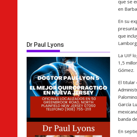
que se e
en Barba
En su exp
presunta
que inclu
Lamborghi
Dr Paul Lyons
La UIF l
1,5 millo
Gómez.
El titula
Administ
Palomino
García Lu
mexicana
banda de
En septi