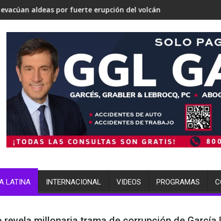
tirse en una 'Gaza silenciosa'
bre su estrategia nuclear
 fuerte erupción del volcán de Fuego
terminó arrestada por múltiples
A LATINA
INTERNACIONAL
VIDEOS
PROGRAMAS
C
 revela millonaria trama de corrupción de García