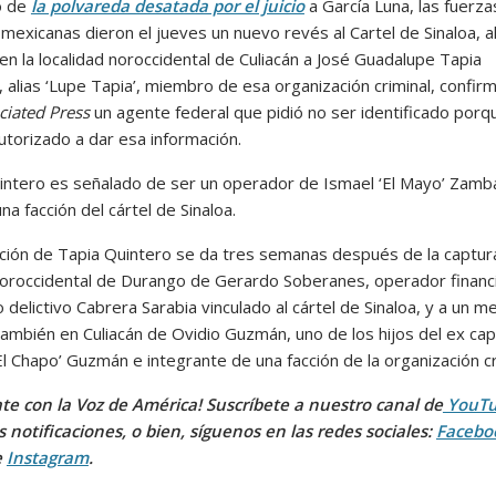
o de
la polvareda desatada por el juicio
a García Luna, las fuerza
 mexicanas dieron el jueves un nuevo revés al Cartel de Sinaloa, a
en la localidad noroccidental de Culiacán a José Guadalupe Tapia
 alias ‘Lupe Tapia’, miembro de esa organización criminal, confir
ciated Press
un agente federal que pidió no ser identificado porq
utorizado a dar esa información.
intero es señalado de ser un operador de Ismael ‘El Mayo’ Zamb
una facción del cártel de Sinaloa.
ción de Tapia Quintero se da tres semanas después de la captura
oroccidental de Durango de Gerardo Soberanes, operador financ
 delictivo Cabrera Sarabia vinculado al cártel de Sinaloa, y a un m
también en Culiacán de Ovidio Guzmán, uno de los hijos del ex ca
El Chapo’ Guzmán e integrante de una facción de la organización cr
te con la Voz de América! Suscríbete a nuestro canal de
YouT
as notificaciones, o bien, síguenos en las redes sociales:
Facebo
e
Instagram
.