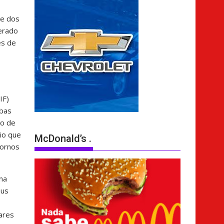
te dos
merado
es de
IF)
ebas
no de
rio que
McDonald’s .
bornos
na
sus
ares