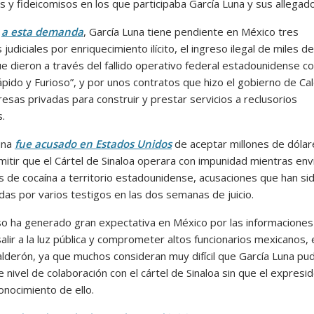
 y fideicomisos en los que participaba García Luna y sus allegado
,
a esta demanda
, García Luna tiene pendiente en México tres
judiciales por enriquecimiento ilícito, el ingreso ilegal de miles de
e dieron a través del fallido operativo federal estadounidense c
pido y Furioso”, y por unos contratos que hizo el gobierno de Ca
esas privadas para construir y prestar servicios a reclusorios
s.
una
fue acusado en Estados Unidos
de aceptar millones de dólar
mitir que el Cártel de Sinaloa operara con impunidad mientras env
s de cocaína a territorio estadounidense, acusaciones que han si
das por varios testigos en las dos semanas de juicio.
so ha generado gran expectativa en México por las informacione
alir a la luz pública y comprometer altos funcionarios mexicanos, 
Calderón, ya que muchos consideran muy difícil que García Luna pu
 nivel de colaboración con el cártel de Sinaloa sin que el expresi
onocimiento de ello.