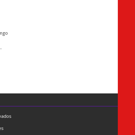
ingo
.
rvados
es