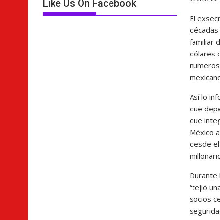
Like Us On Facebook
El exsec
décadas 
familiar
dólares 
numeroso
mexicano
Así lo in
que depe
que inte
México a
desde el
millonari
Durante 
“tejió un
socios c
segurida