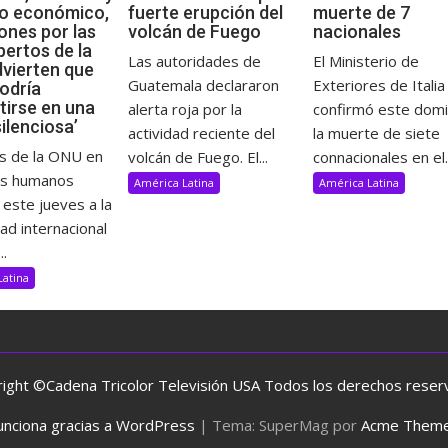
o económico,
fuerte erupción del
muerte de 7
ones por las
volcán de Fuego
nacionales
pertos de la
Las autoridades de
El Ministerio de
vierten que
Guatemala declararon
Exteriores de Italia
odría
tirse en una
alerta roja por la
confirmó este dom
ilenciosa’
actividad reciente del
la muerte de siete
s de la ONU en
volcán de Fuego. El...
connacionales en el..
os humanos
América Latina
América Latina
 este jueves a la
d internacional
..
Latina
ight ©Cadena Tricolor Televisión USA Todos los derechos rese
unciona gracias a WordPress
|
Tema: SuperMag por
Acme Them