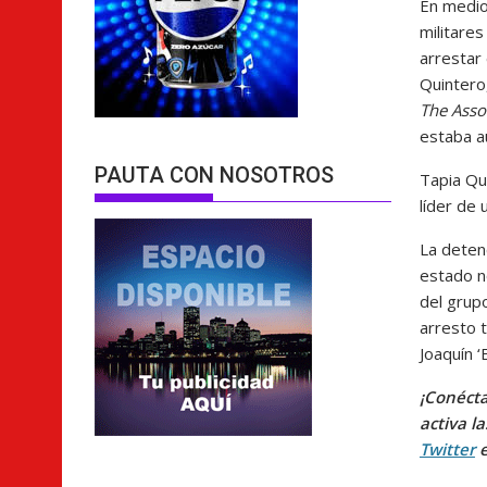
En medi
militares
arrestar 
Quintero,
The Asso
estaba a
PAUTA CON NOSOTROS
Tapia Qu
líder de 
La deten
estado n
del grupo
arresto 
Joaquín ‘
¡Conécta
activa l
Twitter