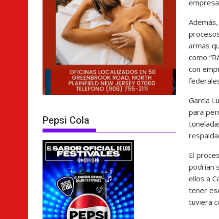
empresas
Además
procesos 
armas qu
como “Rá
con empr
federale
García L
para per
Pepsi Cola
tonelada
respalda
El proce
podrían s
ellos a 
tener ese
tuviera c