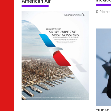
American Air
febrero
CIUDAD