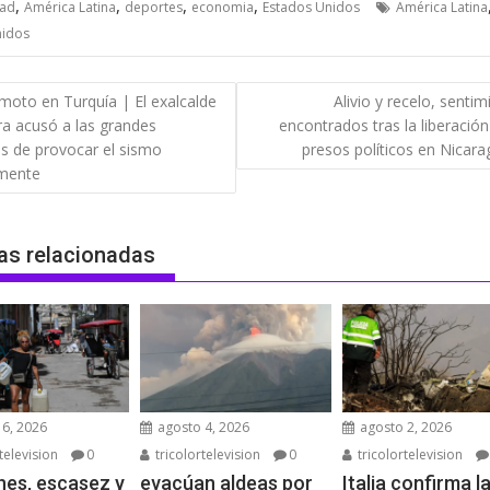
,
,
,
,
dad
América Latina
deportes
economia
Estados Unidos
América Latina
nidos
gación
moto en Turquía | El exalcalde
Alivio y recelo, senti
a acusó a las grandes
encontrados tras la liberación
das
s de provocar el sismo
presos políticos en Nicar
almente
as relacionadas
6, 2026
agosto 4, 2026
agosto 2, 2026
television
0
tricolortelevision
0
tricolortelevision
es, escasez y
evacúan aldeas por
Italia confirma l