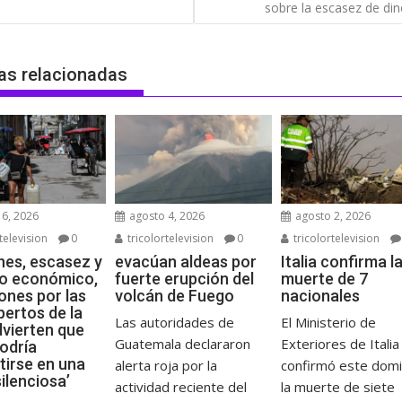
das
sobre la escasez de di
as relacionadas
6, 2026
agosto 4, 2026
agosto 2, 2026
television
0
tricolortelevision
0
tricolortelevision
es, escasez y
evacúan aldeas por
Italia confirma l
o económico,
fuerte erupción del
muerte de 7
ones por las
volcán de Fuego
nacionales
pertos de la
Las autoridades de
El Ministerio de
vierten que
Guatemala declararon
Exteriores de Italia
odría
tirse en una
alerta roja por la
confirmó este dom
ilenciosa’
actividad reciente del
la muerte de siete