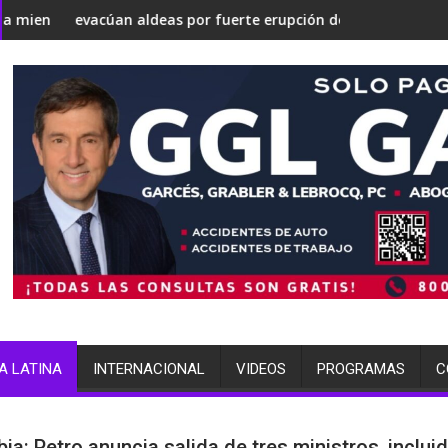
odría convertirse en una 'Gaza silenciosa'
el debate sobre su estrategia nuclear
n aldeas por fuerte erupción del volcán de Fuego
terminó arrestada p
A LATINA
INTERNACIONAL
VIDEOS
PROGRAMAS
C
ia: Petro anuncia salida de tres ministros, inclui