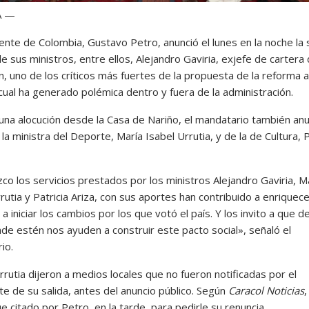
Á —
ente de Colombia, Gustavo Petro, anunció el lunes en la noche la 
e sus ministros, entre ellos, Alejandro Gaviria, exjefe de cartera
, uno de los críticos más fuertes de la propuesta de la reforma a
 cual ha generado polémica dentro y fuera de la administración.
una alocución desde la Casa de Nariño,
el mandatario también anu
 la ministra del Deporte, María Isabel Urrutia, y de la de Cultura, P
co los servicios prestados por los ministros Alejandro Gaviria, M
rutia y Patricia Ariza, con sus aportes han contribuido a enriquece
a iniciar los cambios por los que votó el país. Y los invito a que d
nde estén nos ayuden a construir este pacto social», señaló el
io.
rrutia dijeron a medios locales que no fueron notificadas por el
e de su salida, antes del anuncio público. Según
Caracol Noticias
,
ue citado por Petro, en la tarde, para pedirle su renuncia.