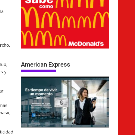
la
rcho,
American Express
lud,
os y
ar
rmas
nas»,
ticidad