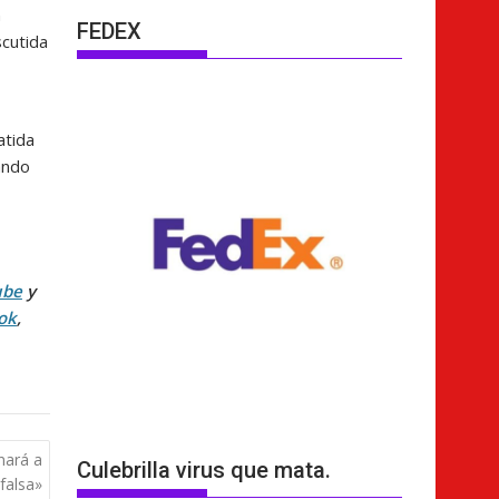
n
FEDEX
scutida
atida
ando
ube
y
ok
,
nará a
Culebrilla virus que mata.
falsa»