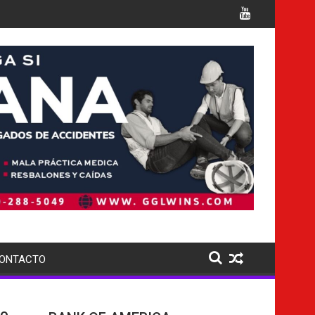
or múltiples cargos
Italia confirma la muerte de 7 nac
ONTACTO
do