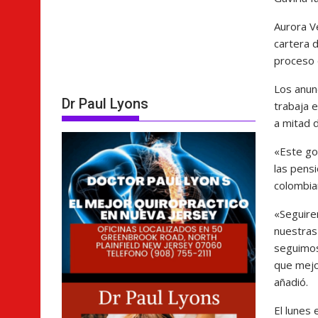
Aurora V
cartera 
proceso 
Los anun
Dr Paul Lyons
trabaja e
a mitad 
«Este go
las pens
colombia
«Seguire
nuestras
seguimos
que mejo
añadió.
El lunes