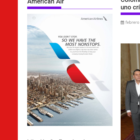
American Air
uno crí
febrero