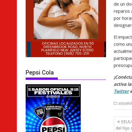
de un do
reparos a
por hora
designaro
El impact
como una
actualme
particip
preocupa
Pepsi Cola
¡Conécta
activa l
Twitter
actuali
Nave
EEUU 
de
del hijo