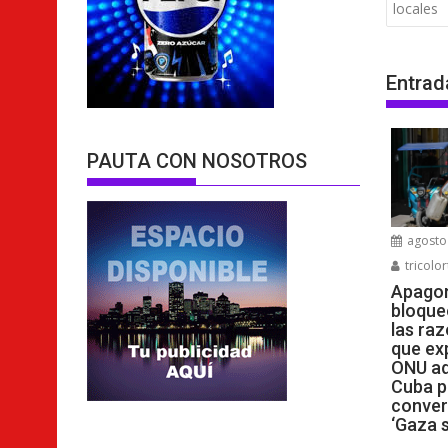
entra
locales
Entrad
PAUTA CON NOSOTROS
agosto 
tricolor
Apagon
bloque
las raz
que ex
ONU ad
Cuba p
conver
‘Gaza s