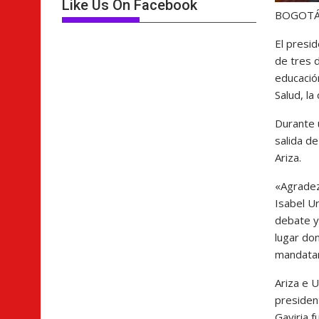
Like Us On Facebook
BOGOT
El presid
de tres d
educación
Salud, la
Durante 
salida de
Ariza.
«Agradez
Isabel Ur
debate y 
lugar do
mandatar
Ariza e U
president
Gaviria f