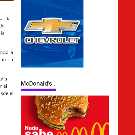
salida
 de
 la
nció la
atricia
aría
McDonald’s .
r el
esde el