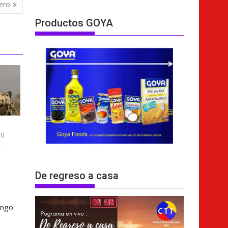
nero
Productos GOYA
0
a
De regreso a casa
ingo