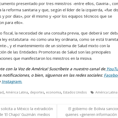
cumento presentado por tres ministros -entre ellos, Gaviria-, co
 la reforma sanitaria y que, según el líder de la izquierda, «fue di
s y por días», por él mismo y «por los equipos técnicos que se
n para ello».
o fiscal, la necesidad de una consulta previa, que deberá ser deb
 ley estatutaria -no como una ley ordinaria, como se está tramit
nte-, y el mantenimiento de un sistema de Salud mixto con la
ación de las Entidades Promotoras de Salud son las principales
ciones que manifestaron los ministros en la misiva.
te con la Voz de América! Suscríbete a nuestro canal de
YouT
as notificaciones, o bien, síguenos en las redes sociales:
Facebo
e
Instagram.
,
,
,
,
dad
América Latina
deportes
economia
Estados Unidos
América Latina
gación
solicita a México la extradición
El gobierno de Bolivia sancio
 de ‘El Chapo’ Guzmán: medios
quienes «generen información 