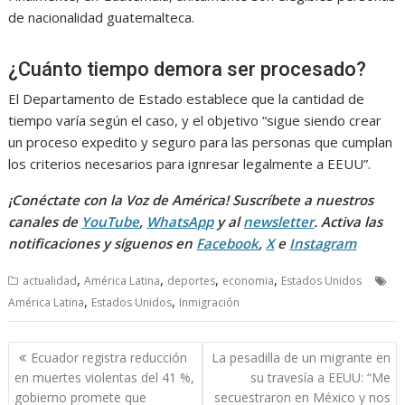
de nacionalidad guatemalteca.
¿Cuánto tiempo demora ser procesado?
El Departamento de Estado establece que la cantidad de
tiempo varía según el caso, y el objetivo “sigue siendo crear
un proceso expedito y seguro para las personas que cumplan
los criterios necesarios para ignresar legalmente a EEUU”.
¡Conéctate con la Voz de América! Suscríbete a nuestros
canales de
YouTube
,
WhatsApp
y al
newsletter
. Activa las
notificaciones y síguenos en
Facebook
,
X
e
Instagram
,
,
,
,
actualidad
América Latina
deportes
economia
Estados Unidos
,
,
América Latina
Estados Unidos
Inmigración
Navegación
Ecuador registra reducción
La pesadilla de un migrante en
de
en muertes violentas del 41 %,
su travesía a EEUU: “Me
entradas
gobierno promete que
secuestraron en México y nos