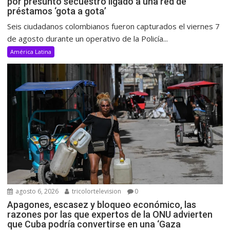
por presunto secuestro ligado a una red de
préstamos ‘gota a gota’
Seis ciudadanos colombianos fueron capturados el viernes 7
de agosto durante un operativo de la Policía...
América Latina
agosto 6, 2026
tricolortelevision
0
Apagones, escasez y bloqueo económico, las
razones por las que expertos de la ONU advierten
que Cuba podría convertirse en una ‘Gaza