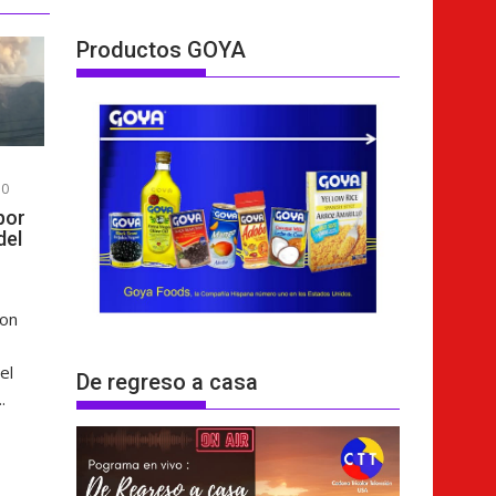
Productos GOYA
0
por
del
ron
el
De regreso a casa
.