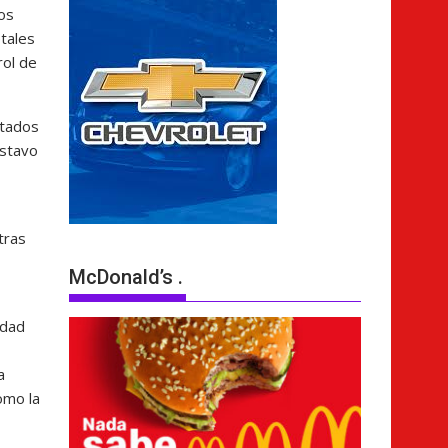
dos
tales
rol de
stados
ustavo
tras
McDonald’s .
idad
a
omo la