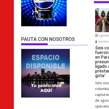
agosto 
PAUTA CON NOSOTROS
tricolor
Seis c
fueron
en Par
presun
ligado 
présta
gota’
Seis ci
colombi
capturad
de agos
operativo