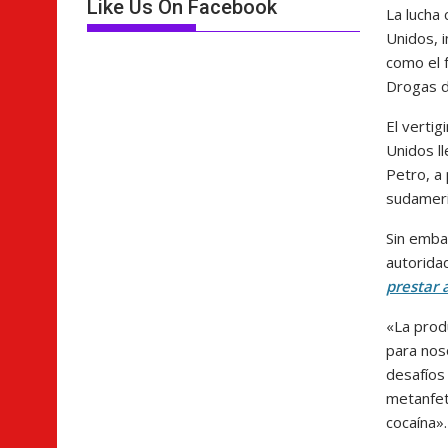
Like Us On Facebook
La lucha 
Unidos, 
como el f
Drogas d
El verti
Unidos ll
Petro, a
sudameric
Sin embar
autorida
prestar 
«La produ
para nos
desafíos 
metanfet
cocaína».