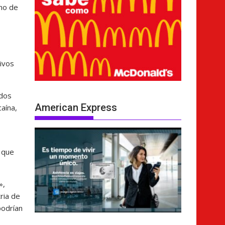
uno de
tivos
ados
American Express
aína,
ó que
»,
ria de
podrían