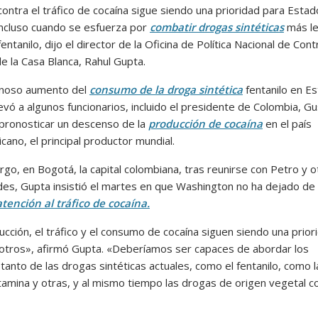
contra el tráfico de cocaína sigue siendo una prioridad para Esta
incluso cuando se esfuerza por
combatir drogas sintéticas
más le
entanilo, dijo el director de la Oficina de Política Nacional de Cont
e la Casa Blanca, Rahul Gupta.
ginoso aumento del
consumo de la droga sintética
fentanilo en E
evó a algunos funcionarios, incluido el presidente de Colombia, G
 pronosticar un descenso de la
producción de cocaína
en el país
ano, el principal productor mundial.
go, en Bogotá, la capital colombiana, tras reunirse con Petro y o
des, Gupta insistió el martes en que Washington no ha dejado de
atención al tráfico de cocaína.
cción, el tráfico y el consumo de cocaína siguen siendo una prior
otros», afirmó Gupta. «Deberíamos ser capaces de abordar los
tanto de las drogas sintéticas actuales, como el fentanilo, como l
amina y otras, y al mismo tiempo las drogas de origen vegetal c