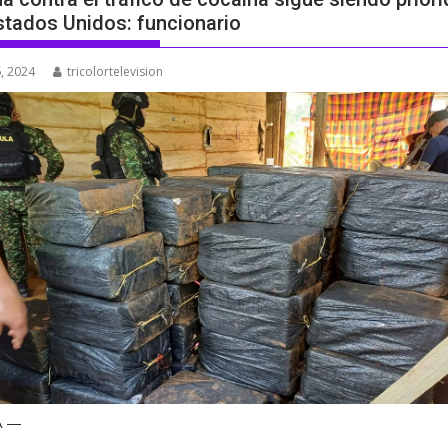
stados Unidos: funcionario
, 2024
tricolortelevision
Á —