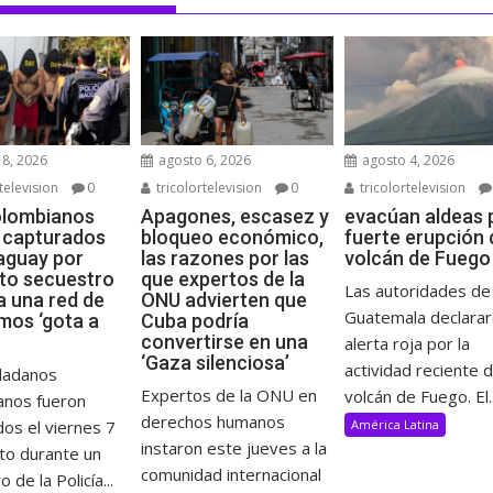
8, 2026
agosto 6, 2026
agosto 4, 2026
television
0
tricolortelevision
0
tricolortelevision
olombianos
Apagones, escasez y
evacúan aldeas 
 capturados
bloqueo económico,
fuerte erupción 
aguay por
las razones por las
volcán de Fuego
to secuestro
que expertos de la
Las autoridades de
a una red de
ONU advierten que
Guatemala declara
mos ‘gota a
Cuba podría
convertirse en una
alerta roja por la
‘Gaza silenciosa’
actividad reciente d
udadanos
Expertos de la ONU en
volcán de Fuego. El..
anos fueron
derechos humanos
os el viernes 7
América Latina
instaron este jueves a la
to durante un
comunidad internacional
 de la Policía...