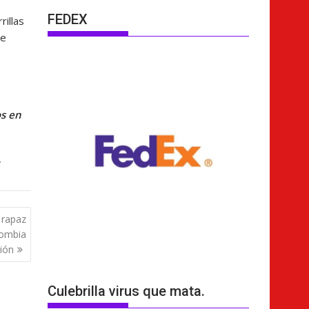
FEDEX
rillas
de
os en
,
 rapaz
lombia
ción
Culebrilla virus que mata.