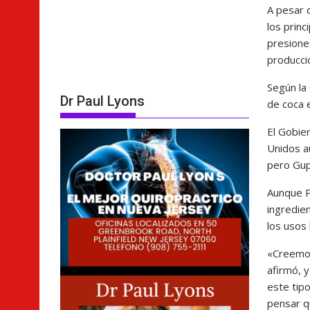
A pesar 
los prin
presiones
producci
Según la 
Dr Paul Lyons
de coca 
El Gobie
Unidos au
pero Gup
Aunque Pe
ingredien
los usos 
«Creemos 
afirmó, y
este tip
pensar q