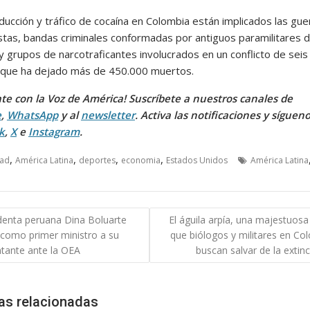
ducción y tráfico de cocaína en Colombia están implicados las guer
istas, bandas criminales conformadas por antiguos paramilitares 
y grupos de narcotraficantes involucrados en un conflicto de seis
que ha dejado más de 450.000 muertos.
te con la Voz de América! Suscríbete a nuestros canales de
e
,
WhatsApp
y al
newsletter
. Activa las notificaciones y síguen
k
,
X
e
Instagram
.
,
,
,
,
dad
América Latina
deportes
economia
Estados Unidos
América Latina
gación
denta peruana Dina Boluarte
El águila arpía, una majestuosa
como primer ministro a su
que biólogos y militares en Co
das
tante ante la OEA
buscan salvar de la extin
as relacionadas