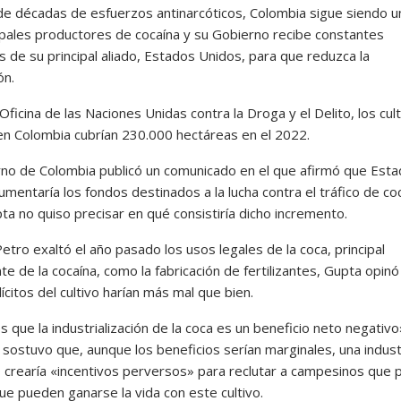
de décadas de esfuerzos antinarcóticos, Colombia sigue siendo 
cipales productores de cocaína y su Gobierno recibe constantes
 de su principal aliado, Estados Unidos, para que reduzca la
ón.
Oficina de las Naciones Unidas contra la Droga y el Delito, los cul
en Colombia cubrían 230.000 hectáreas en el 2022.
rno de Colombia publicó un comunicado en el que afirmó que Est
mentaría los fondos destinados a la lucha contra el tráfico de coc
ta no quiso precisar en qué consistiría dicho incremento.
tro exaltó el año pasado los usos legales de la coca, principal
te de la cocaína, como la fabricación de fertilizantes, Gupta opin
lícitos del cultivo harían más mal que bien.
que la industrialización de la coca es un beneficio neto negativo
 sostuvo que, aunque los beneficios serían marginales, una indust
o crearía «incentivos perversos» para reclutar a campesinos que 
ue pueden ganarse la vida con este cultivo.