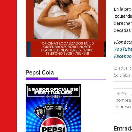
En la pro
izquierd
derecha 
décadas 
¡Conécta
YouTub
Faceboo
actuali
Pepsi Cola
Colombia
Nave
Presi
de
nombra 
entra
represen
Entrad