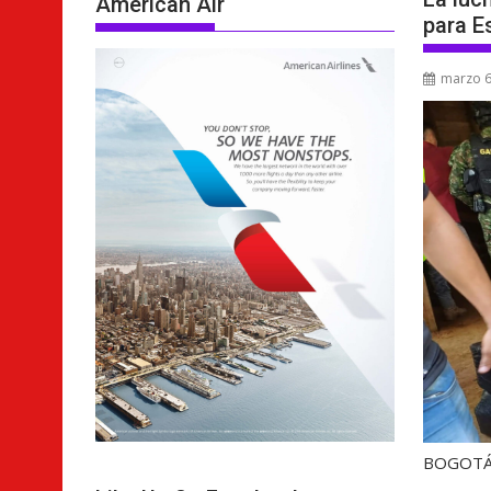
American Air
para E
marzo 6
BOGOT