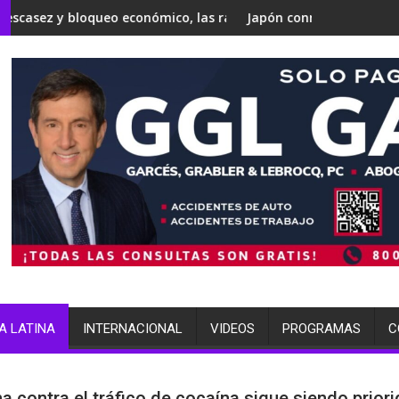
onald Trump, Todd Blanche, como fiscal general
o económico, las razones por las que expertos de la ONU advier
Japón conmemora 81 años de Hiroshima mi
A LATINA
INTERNACIONAL
VIDEOS
PROGRAMAS
C
ha contra el tráfico de cocaína sigue siendo prior