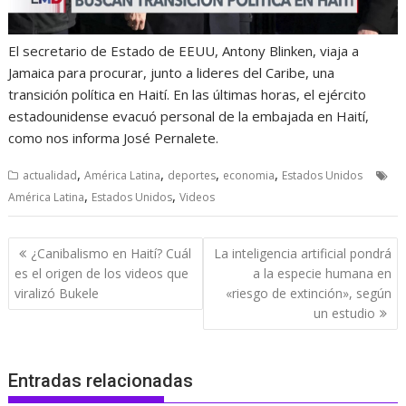
El secretario de Estado de EEUU, Antony Blinken, viaja a
Jamaica para procurar, junto a lideres del Caribe, una
transición política en Haití. En las últimas horas, el ejército
estadounidense evacuó personal de la embajada en Haití,
como nos informa José Pernalete.
,
,
,
,
actualidad
América Latina
deportes
economia
Estados Unidos
,
,
América Latina
Estados Unidos
Videos
Navegación
¿Canibalismo en Haití? Cuál
La inteligencia artificial pondrá
de
es el origen de los videos que
a la especie humana en
entradas
viralizó Bukele
«riesgo de extinción», según
un estudio
Entradas relacionadas