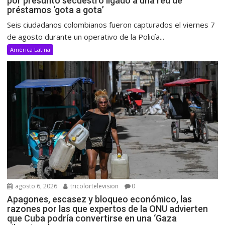
por presunto secuestro ligado a una red de
préstamos ‘gota a gota’
Seis ciudadanos colombianos fueron capturados el viernes 7
de agosto durante un operativo de la Policía...
América Latina
agosto 6, 2026
tricolortelevision
0
Apagones, escasez y bloqueo económico, las
razones por las que expertos de la ONU advierten
que Cuba podría convertirse en una ‘Gaza