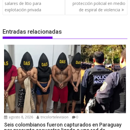
de
salares de litio para
protección policial en medio
entradas
explotación privada
de espiral de violencia
Entradas relacionadas
agosto 8, 2026
tricolortelevision
0
Seis colombianos fueron capturados en Paraguay